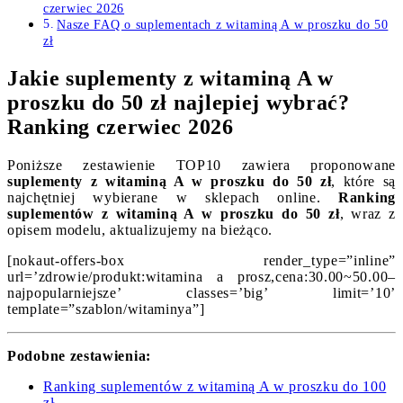
czerwiec 2026
Nasze FAQ o suplementach z witaminą A w proszku do 50
zł
Jakie suplementy z witaminą A w
proszku do 50 zł najlepiej wybrać?
Ranking czerwiec 2026
Poniższe zestawienie TOP10 zawiera proponowane
suplementy z witaminą A w proszku do 50 zł
, które są
najchętniej wybierane w sklepach online.
Ranking
suplementów z witaminą A w proszku do 50 zł
, wraz z
opisem modelu, aktualizujemy na bieżąco.
[nokaut-offers-box render_type=”inline”
url=’zdrowie/produkt:witamina a prosz,cena:30.00~50.00–
najpopularniejsze’ classes=’big’ limit=’10’
template=”szablon/witaminya”]
Podobne zestawienia:
Ranking suplementów z witaminą A w proszku do 100
zł