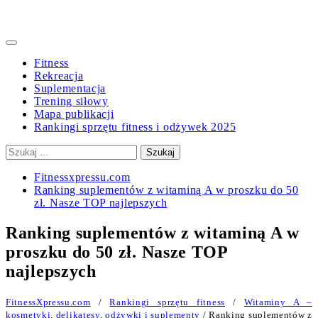
Primary
Menu
Fitness
Rekreacja
Suplementacja
Trening siłowy
Mapa publikacji
Rankingi sprzętu fitness i odżywek 2025
Szukaj:
Fitnessxpressu.com
Ranking suplementów z witaminą A w proszku do 50
zł. Nasze TOP najlepszych
Ranking suplementów z witaminą A w
proszku do 50 zł. Nasze TOP
najlepszych
FitnessXpressu.com
/
Rankingi sprzętu fitness
/
Witaminy A –
kosmetyki, delikatesy, odżywki i suplementy
/ Ranking suplementów z