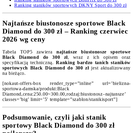
Ranking staników sportowych DKNY Sport do 300 zł
Najtańsze biustonosze sportowe Black
Diamond do 300 zł – Ranking czerwiec
2026 wg ceny
Tabela TOP5 zawiera
najtańsze biustonosze sportowe
Black Diamond do 300 zł
, wraz z ich opisem oraz
specyfikacją techniczną.
Ranking bardzo tanich staników
sportowych Black Diamond do 300 zł
jest aktualizowany
na bieżąco.
[nokaut-offers-box render_type=”inline” url=’bielizna-
sportowa-damska/produkt:Black
Diamond,cena:250.00~300.00,rodzaj:biustonosz–najtansze’
classes=’big’ limit=’5′ template=”szablon/stanikisport”]
Podsumowanie, czyli jaki stanik
sportowy Black Diamond do 300 zł