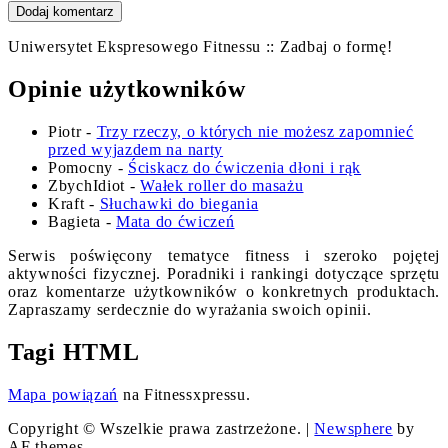
Uniwersytet Ekspresowego Fitnessu :: Zadbaj o formę!
Opinie użytkowników
Piotr
-
Trzy rzeczy, o których nie możesz zapomnieć
przed wyjazdem na narty
Pomocny
-
Ściskacz do ćwiczenia dłoni i rąk
ZbychIdiot
-
Wałek roller do masażu
Kraft
-
Słuchawki do biegania
Bagieta
-
Mata do ćwiczeń
Serwis poświęcony tematyce fitness i szeroko pojętej
aktywności fizycznej. Poradniki i rankingi dotyczące sprzętu
oraz komentarze użytkowników o konkretnych produktach.
Zapraszamy serdecznie do wyrażania swoich opinii.
Tagi HTML
Mapa powiązań
na Fitnessxpressu.
Copyright © Wszelkie prawa zastrzeżone.
|
Newsphere
by
AF themes.