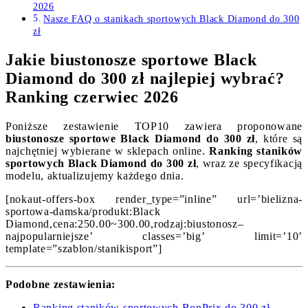
2026
Nasze FAQ o stanikach sportowych Black Diamond do 300
zł
Jakie biustonosze sportowe Black
Diamond do 300 zł najlepiej wybrać?
Ranking czerwiec 2026
Poniższe zestawienie TOP10 zawiera proponowane
biustonosze sportowe Black Diamond do 300 zł
, które są
najchętniej wybierane w sklepach online.
Ranking staników
sportowych Black Diamond do 300 zł
, wraz ze specyfikacją
modelu, aktualizujemy każdego dnia.
[nokaut-offers-box render_type=”inline” url=’bielizna-
sportowa-damska/produkt:Black
Diamond,cena:250.00~300.00,rodzaj:biustonosz–
najpopularniejsze’ classes=’big’ limit=’10’
template=”szablon/stanikisport”]
Podobne zestawienia:
Ranking staników sportowych BonPrix do 300 zł