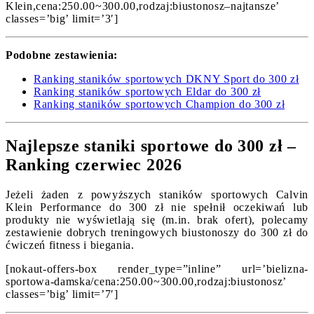
Klein,cena:250.00~300.00,rodzaj:biustonosz–najtansze’
classes=’big’ limit=’3′]
Podobne zestawienia:
Ranking staników sportowych DKNY Sport do 300 zł
Ranking staników sportowych Eldar do 300 zł
Ranking staników sportowych Champion do 300 zł
Najlepsze staniki sportowe do 300 zł –
Ranking czerwiec 2026
Jeżeli żaden z powyższych staników sportowych Calvin
Klein Performance do 300 zł nie spełnił oczekiwań lub
produkty nie wyświetlają się (m.in. brak ofert), polecamy
zestawienie dobrych treningowych biustonoszy do 300 zł do
ćwiczeń fitness i biegania.
[nokaut-offers-box render_type=”inline” url=’bielizna-
sportowa-damska/cena:250.00~300.00,rodzaj:biustonosz’
classes=’big’ limit=’7′]