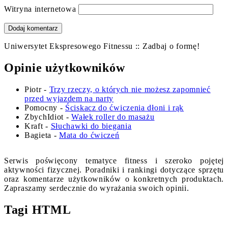
Witryna internetowa
Uniwersytet Ekspresowego Fitnessu :: Zadbaj o formę!
Opinie użytkowników
Piotr
-
Trzy rzeczy, o których nie możesz zapomnieć
przed wyjazdem na narty
Pomocny
-
Ściskacz do ćwiczenia dłoni i rąk
ZbychIdiot
-
Wałek roller do masażu
Kraft
-
Słuchawki do biegania
Bagieta
-
Mata do ćwiczeń
Serwis poświęcony tematyce fitness i szeroko pojętej
aktywności fizycznej. Poradniki i rankingi dotyczące sprzętu
oraz komentarze użytkowników o konkretnych produktach.
Zapraszamy serdecznie do wyrażania swoich opinii.
Tagi HTML