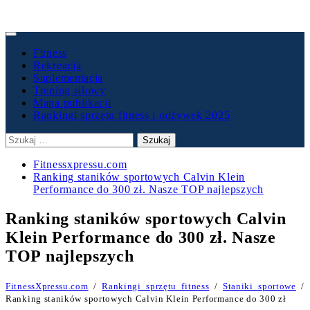
Primary
Menu
Fitness
Rekreacja
Suplementacja
Trening siłowy
Mapa publikacji
Rankingi sprzętu fitness i odżywek 2025
Szukaj:
Fitnessxpressu.com
Ranking staników sportowych Calvin Klein
Performance do 300 zł. Nasze TOP najlepszych
Ranking staników sportowych Calvin
Klein Performance do 300 zł. Nasze
TOP najlepszych
FitnessXpressu.com
/
Rankingi sprzętu fitness
/
Staniki sportowe
/
Ranking staników sportowych Calvin Klein Performance do 300 zł