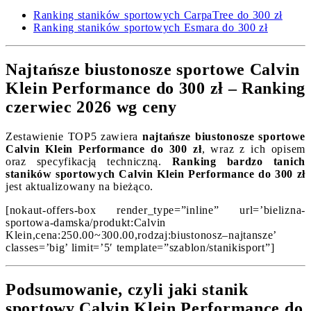
Ranking staników sportowych CarpaTree do 300 zł
Ranking staników sportowych Esmara do 300 zł
Najtańsze biustonosze sportowe Calvin
Klein Performance do 300 zł – Ranking
czerwiec 2026 wg ceny
Zestawienie TOP5 zawiera
najtańsze biustonosze sportowe
Calvin Klein Performance do 300 zł
, wraz z ich opisem
oraz specyfikacją techniczną.
Ranking bardzo tanich
staników sportowych Calvin Klein Performance do 300 zł
jest aktualizowany na bieżąco.
[nokaut-offers-box render_type=”inline” url=’bielizna-
sportowa-damska/produkt:Calvin
Klein,cena:250.00~300.00,rodzaj:biustonosz–najtansze’
classes=’big’ limit=’5′ template=”szablon/stanikisport”]
Podsumowanie, czyli jaki stanik
sportowy Calvin Klein Performance do