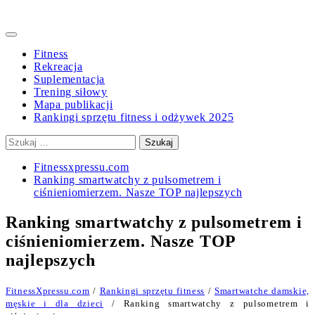
Primary
Menu
Fitness
Rekreacja
Suplementacja
Trening siłowy
Mapa publikacji
Rankingi sprzętu fitness i odżywek 2025
Szukaj:
Fitnessxpressu.com
Ranking smartwatchy z pulsometrem i
ciśnieniomierzem. Nasze TOP najlepszych
Ranking smartwatchy z pulsometrem i
ciśnieniomierzem. Nasze TOP
najlepszych
FitnessXpressu.com
/
Rankingi sprzętu fitness
/
Smartwatche damskie,
męskie i dla dzieci
/ Ranking smartwatchy z pulsometrem i