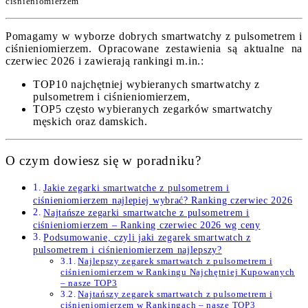
ciśnieniomierzem
Pomagamy w wyborze dobrych smartwatchy z pulsometrem i
ciśnieniomierzem. Opracowane zestawienia są aktualne na
czerwiec 2026 i zawierają rankingi m.in.:
TOP10 najchętniej wybieranych smartwatchy z
pulsometrem i ciśnieniomierzem,
TOP5 często wybieranych zegarków smartwatchy
męskich oraz damskich.
O czym dowiesz się w poradniku?
Jakie zegarki smartwatche z pulsometrem i
ciśnieniomierzem najlepiej wybrać? Ranking czerwiec 2026
Najtańsze zegarki smartwatche z pulsometrem i
ciśnieniomierzem – Ranking czerwiec 2026 wg ceny
Podsumowanie, czyli jaki zegarek smartwatch z
pulsometrem i ciśnieniomierzem najlepszy?
Najlepszy zegarek smartwatch z pulsometrem i
ciśnieniomierzem w Rankingu Najchętniej Kupowanych
– nasze TOP3
Najtańszy zegarek smartwatch z pulsometrem i
ciśnieniomierzem w Rankingach – nasze TOP3