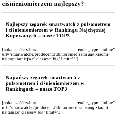
ciśnieniomierzem najlepszy?
Najlepszy zegarek smartwatch z pulsometrem
i ciśnieniomierzem w Rankingu Najchętniej
Kupowanych – nasze TOP3
[nokaut-offers-box render_type=”inline”
url=’smartwatche/producent:fitbit;oromed;samsung;xiaomi–
najpopularniejsze’ classes=’big’ limit=’3′]
Najtańszy zegarek smartwatch z
pulsometrem i ciśnieniomierzem w
Rankingach – nasze TOP3
[nokaut-offers-box render_type=”inline”
url=’smartwatche/producent:fitbit;oromed;samsung;xiaomi–
najtansze’ classes=’big’ limit=’3′]