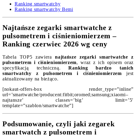
Ranking smartwatchy
Ranking smartwatchy Bemi
Najtańsze zegarki smartwatche z
pulsometrem i ciśnieniomierzem –
Ranking czerwiec 2026 wg ceny
Tabela TOP5 zawiera
najtańsze zegarki smartwatche z
pulsometrem i ciśnieniomierzem
, wraz z ich opisem oraz
specyfikacją techniczną.
Ranking bardzo tanich
smartwatchy z pulsometrem i ciśnieniomierzem
jest
aktualizowany na bieżąco.
[nokaut-offers-box render_type=”inline”
url=’smartwatche/producent:fitbit;oromed;samsung;xiaomi–
najtansze’ classes=’big’ limit=’5′
template=”szablon/smartwatche”]
Podsumowanie, czyli jaki zegarek
smartwatch z pulsometrem i