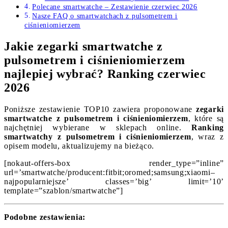
Polecane smartwatche – Zestawienie czerwiec 2026
Nasze FAQ o smartwatchach z pulsometrem i
ciśnieniomierzem
Jakie zegarki smartwatche z
pulsometrem i ciśnieniomierzem
najlepiej wybrać? Ranking czerwiec
2026
Poniższe zestawienie TOP10 zawiera proponowane
zegarki
smartwatche z pulsometrem i ciśnieniomierzem
, które są
najchętniej wybierane w sklepach online.
Ranking
smartwatchy z pulsometrem i ciśnieniomierzem
, wraz z
opisem modelu, aktualizujemy na bieżąco.
[nokaut-offers-box render_type=”inline”
url=’smartwatche/producent:fitbit;oromed;samsung;xiaomi–
najpopularniejsze’ classes=’big’ limit=’10’
template=”szablon/smartwatche”]
Podobne zestawienia: