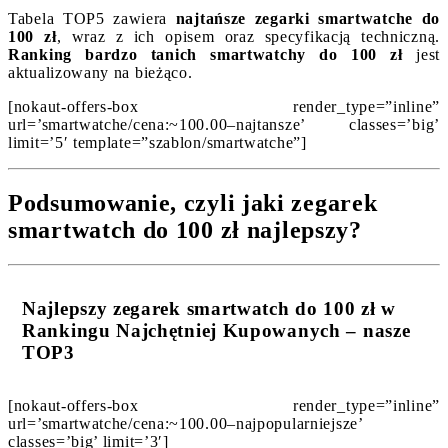
Tabela TOP5 zawiera
najtańsze zegarki smartwatche do
100 zł
, wraz z ich opisem oraz specyfikacją techniczną.
Ranking bardzo tanich smartwatchy do 100 zł
jest
aktualizowany na bieżąco.
[nokaut-offers-box render_type=”inline”
url=’smartwatche/cena:~100.00–najtansze’ classes=’big’
limit=’5′ template=”szablon/smartwatche”]
Podsumowanie, czyli jaki zegarek
smartwatch do 100 zł najlepszy?
Najlepszy zegarek smartwatch do 100 zł w
Rankingu Najchętniej Kupowanych – nasze
TOP3
[nokaut-offers-box render_type=”inline”
url=’smartwatche/cena:~100.00–najpopularniejsze’
classes=’big’ limit=’3′]