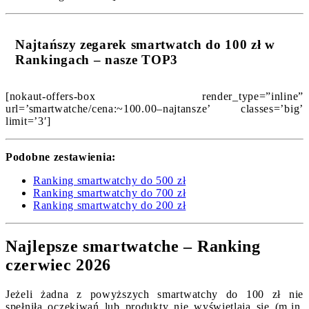
Najtańszy zegarek smartwatch do 100 zł w
Rankingach – nasze TOP3
[nokaut-offers-box render_type=”inline”
url=’smartwatche/cena:~100.00–najtansze’ classes=’big’
limit=’3′]
Podobne zestawienia:
Ranking smartwatchy do 500 zł
Ranking smartwatchy do 700 zł
Ranking smartwatchy do 200 zł
Najlepsze smartwatche – Ranking
czerwiec 2026
Jeżeli żadna z powyższych smartwatchy do 100 zł nie
spełniła oczekiwań lub produkty nie wyświetlają się (m.in.