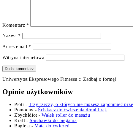
Komentarz
*
Nazwa
*
Adres email
*
Witryna internetowa
Uniwersytet Ekspresowego Fitnessu :: Zadbaj o formę!
Opinie użytkowników
Piotr
-
Trzy rzeczy, o których nie możesz zapomnieć prz
Pomocny
-
Ściskacz do ćwiczenia dłoni i rąk
ZbychIdiot
-
Wałek roller do masażu
Kraft
-
Słuchawki do biegania
Bagieta
-
Mata do ćwiczeń