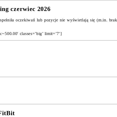
ing czerwiec 2026
 spełniła oczekiwań lub pozycje nie wyświetlają się (m.in. br
:~500.00′ classes=’big’ limit=’7′]
itBit