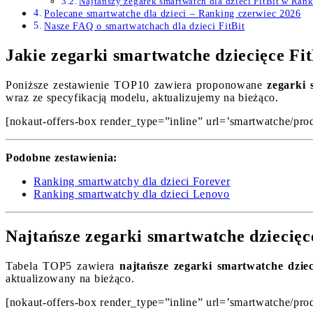
Najtańszy zegarek smartwatch dla dzieci FitBit w Ran
Polecane smartwatche dla dzieci – Ranking czerwiec 2026
Nasze FAQ o smartwatchach dla dzieci FitBit
Jakie zegarki smartwatche dziecięce Fi
Poniższe zestawienie TOP10 zawiera proponowane
zegarki 
wraz ze specyfikacją modelu, aktualizujemy na bieżąco.
[nokaut-offers-box render_type=”inline” url=’smartwatche/prod
Podobne zestawienia:
Ranking smartwatchy dla dzieci Forever
Ranking smartwatchy dla dzieci Lenovo
Najtańsze zegarki smartwatche dziecięc
Tabela TOP5 zawiera
najtańsze zegarki smartwatche dziec
aktualizowany na bieżąco.
[nokaut-offers-box render_type=”inline” url=’smartwatche/prod