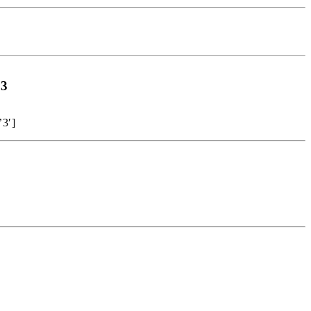
P3
’3′]