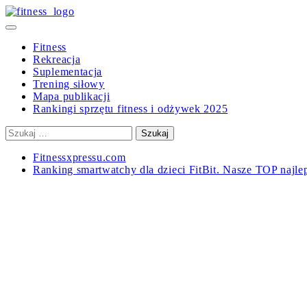
Skip
to
Primary
content
Menu
Fitness
Rekreacja
Suplementacja
Trening siłowy
Mapa publikacji
Rankingi sprzętu fitness i odżywek 2025
Szukaj:
Fitnessxpressu.com
Ranking smartwatchy dla dzieci FitBit. Nasze TOP najle