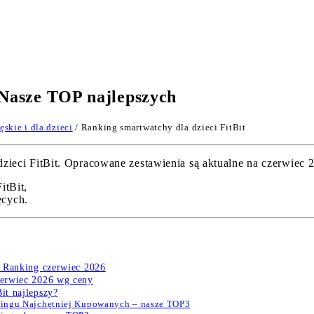
 Nasze TOP najlepszych
skie i dla dzieci
/ Ranking smartwatchy dla dzieci FitBit
eci FitBit. Opracowane zestawienia są aktualne na czerwiec 20
itBit,
ęcych.
ć? Ranking czerwiec 2026
czerwiec 2026 wg ceny
it najlepszy?
nkingu Najchętniej Kupowanych – nasze TOP3