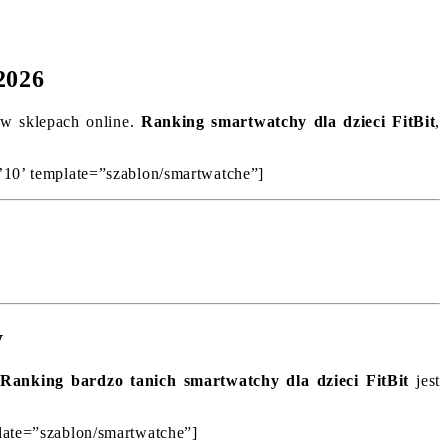
2026
e w sklepach online.
Ranking smartwatchy dla dzieci FitBit
,
=’10’ template=”szablon/smartwatche”]
y
.
Ranking bardzo tanich smartwatchy dla dzieci FitBit
jest
plate=”szablon/smartwatche”]