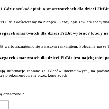
1 Gdzie szukać opinii o smartwatchach dla dzieci FitBi
eci FitBit odświeżamy na bieżąco. Każdy opis zawiera specyfik
 zegarek smartwatch dla dzieci FitBit wybrać? Który na
tBit warto zaznajomić się z naszym rankingiem. Polecamy nasze
 zegarek smartwatch dla dzieci FitBit jest najchętniej p
erają informacje zebrane ze sklepów internetowych, na podst
 często rekomendowane przez kupujących.
są oznaczone
*