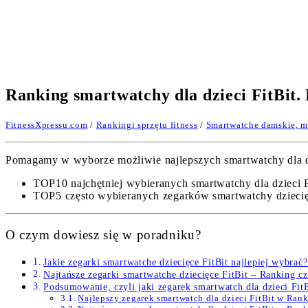
Ranking smartwatchy dla dzieci FitBit.
FitnessXpressu.com
/
Rankingi sprzętu fitness
/
Smartwatche damskie, mę
Pomagamy w wyborze możliwie najlepszych smartwatchy dla dzi
TOP10 najchętniej wybieranych smartwatchy dla dzieci F
TOP5 często wybieranych zegarków smartwatchy dzieci
O czym dowiesz się w poradniku?
Jakie zegarki smartwatche dziecięce FitBit najlepiej wybra
Najtańsze zegarki smartwatche dziecięce FitBit – Ranking 
Podsumowanie, czyli jaki zegarek smartwatch dla dzieci FitB
Najlepszy zegarek smartwatch dla dzieci FitBit w Ra