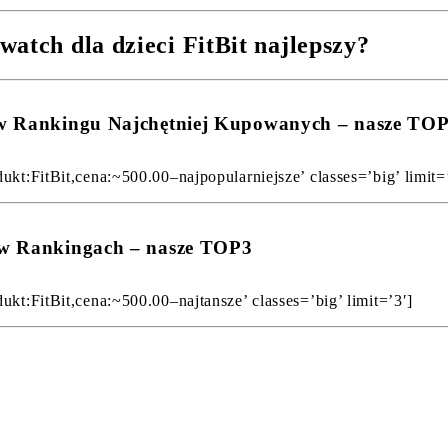
atch dla dzieci FitBit najlepszy?
it w Rankingu Najchętniej Kupowanych – nasze TO
ukt:FitBit,cena:~500.00–najpopularniejsze’ classes=’big’ limit=
t w Rankingach – nasze TOP3
ukt:FitBit,cena:~500.00–najtansze’ classes=’big’ limit=’3′]