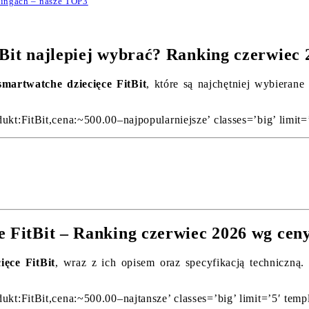
kingach – nasze TOP3
tBit najlepiej wybrać? Ranking czerwiec 
smartwatche dziecięce FitBit
, które są najchętniej wybieran
ukt:FitBit,cena:~500.00–najpopularniejsze’ classes=’big’ limit
e FitBit – Ranking czerwiec 2026 wg cen
ięce FitBit
, wraz z ich opisem oraz specyfikacją techniczną
ukt:FitBit,cena:~500.00–najtansze’ classes=’big’ limit=’5′ tem