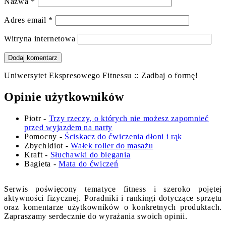
Nazwa
*
Adres email
*
Witryna internetowa
Uniwersytet Ekspresowego Fitnessu :: Zadbaj o formę!
Opinie użytkowników
Piotr
-
Trzy rzeczy, o których nie możesz zapomnieć
przed wyjazdem na narty
Pomocny
-
Ściskacz do ćwiczenia dłoni i rąk
ZbychIdiot
-
Wałek roller do masażu
Kraft
-
Słuchawki do biegania
Bagieta
-
Mata do ćwiczeń
Serwis poświęcony tematyce fitness i szeroko pojętej
aktywności fizycznej. Poradniki i rankingi dotyczące sprzętu
oraz komentarze użytkowników o konkretnych produktach.
Zapraszamy serdecznie do wyrażania swoich opinii.