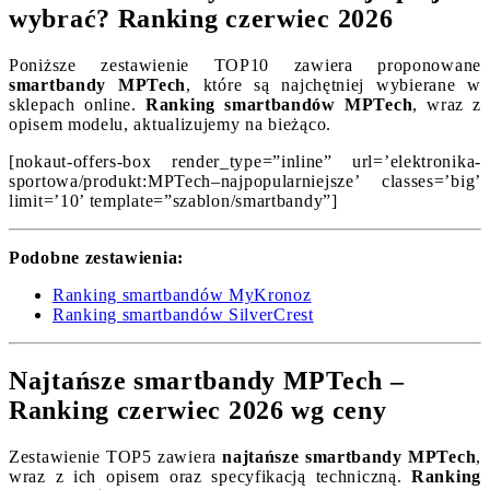
wybrać? Ranking czerwiec 2026
Poniższe zestawienie TOP10 zawiera proponowane
smartbandy MPTech
, które są najchętniej wybierane w
sklepach online.
Ranking smartbandów MPTech
, wraz z
opisem modelu, aktualizujemy na bieżąco.
[nokaut-offers-box render_type=”inline” url=’elektronika-
sportowa/produkt:MPTech–najpopularniejsze’ classes=’big’
limit=’10’ template=”szablon/smartbandy”]
Podobne zestawienia:
Ranking smartbandów MyKronoz
Ranking smartbandów SilverCrest
Najtańsze smartbandy MPTech –
Ranking czerwiec 2026 wg ceny
Zestawienie TOP5 zawiera
najtańsze smartbandy MPTech
,
wraz z ich opisem oraz specyfikacją techniczną.
Ranking