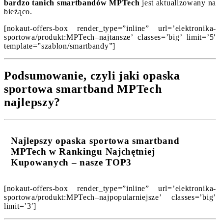
bardzo tanich smartbandów MPTech
jest aktualizowany na
bieżąco.
[nokaut-offers-box render_type=”inline” url=’elektronika-
sportowa/produkt:MPTech–najtansze’ classes=’big’ limit=’5′
template=”szablon/smartbandy”]
Podsumowanie, czyli jaki opaska
sportowa smartband MPTech
najlepszy?
Najlepszy opaska sportowa smartband
MPTech w Rankingu Najchętniej
Kupowanych – nasze TOP3
[nokaut-offers-box render_type=”inline” url=’elektronika-
sportowa/produkt:MPTech–najpopularniejsze’ classes=’big’
limit=’3′]