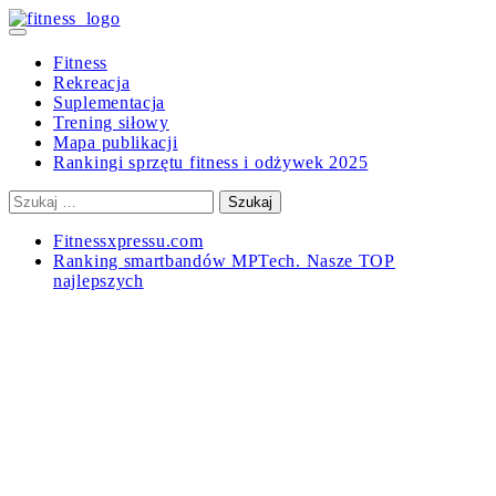
Skip
to
Primary
content
Menu
Fitness
Rekreacja
Suplementacja
Trening siłowy
Mapa publikacji
Rankingi sprzętu fitness i odżywek 2025
Szukaj:
Fitnessxpressu.com
Ranking smartbandów MPTech. Nasze TOP
najlepszych