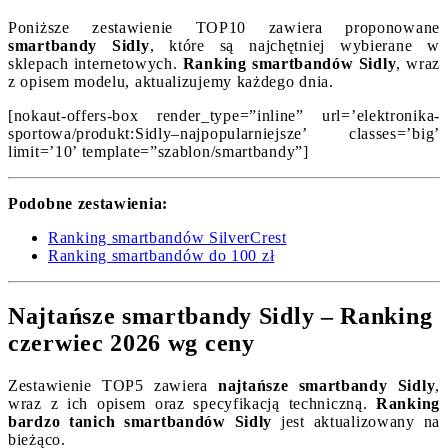
Poniższe zestawienie TOP10 zawiera proponowane
smartbandy Sidly
, które są najchętniej wybierane w
sklepach internetowych.
Ranking smartbandów Sidly
, wraz
z opisem modelu, aktualizujemy każdego dnia.
[nokaut-offers-box render_type=”inline” url=’elektronika-
sportowa/produkt:Sidly–najpopularniejsze’ classes=’big’
limit=’10’ template=”szablon/smartbandy”]
Podobne zestawienia:
Ranking smartbandów SilverCrest
Ranking smartbandów do 100 zł
Najtańsze smartbandy Sidly – Ranking
czerwiec 2026 wg ceny
Zestawienie TOP5 zawiera
najtańsze smartbandy Sidly
,
wraz z ich opisem oraz specyfikacją techniczną.
Ranking
bardzo tanich smartbandów Sidly
jest aktualizowany na
bieżąco.