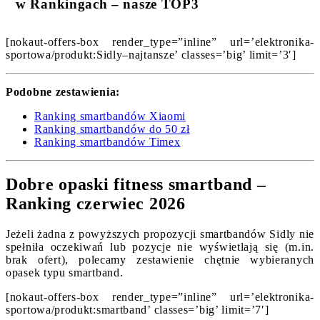
w Rankingach – nasze TOP3
[nokaut-offers-box render_type=”inline” url=’elektronika-
sportowa/produkt:Sidly–najtansze’ classes=’big’ limit=’3′]
Podobne zestawienia:
Ranking smartbandów Xiaomi
Ranking smartbandów do 50 zł
Ranking smartbandów Timex
Dobre opaski fitness smartband –
Ranking czerwiec 2026
Jeżeli żadna z powyższych propozycji smartbandów Sidly nie
spełniła oczekiwań lub pozycje nie wyświetlają się (m.in.
brak ofert), polecamy zestawienie chętnie wybieranych
opasek typu smartband.
[nokaut-offers-box render_type=”inline” url=’elektronika-
sportowa/produkt:smartband’ classes=’big’ limit=’7′]