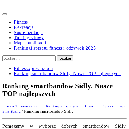
Primary
Menu
Fitness
Rekreacja
Suplementacja
Trening siłowy
Mapa publikacji
Rankingi sprzętu fitness i odżywek 2025
Szukaj:
Fitnessxpressu.com
Ranking smartbandów Sidly. Nasze TOP najlepszych
Ranking smartbandów Sidly. Nasze
TOP najlepszych
FitnessXpressu.com
/
Rankingi sprzętu fitness
/
Opaski typu
Smartband
/ Ranking smartbandów Sidly
Pomagamy w wyborze dobrych smartbandów Sidly.