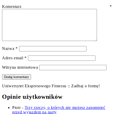
Komentarz
*
Nazwa
*
Adres email
*
Witryna internetowa
Uniwersytet Ekspresowego Fitnessu :: Zadbaj o formę!
Opinie użytkowników
Piotr
-
Trzy rzeczy, o których nie możesz zapomnieć
przed wyjazdem na narty