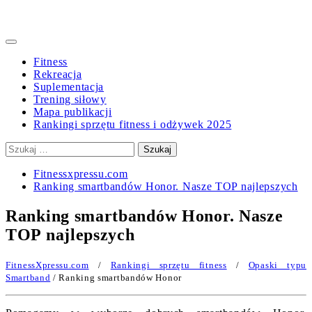
Primary
Menu
Fitness
Rekreacja
Suplementacja
Trening siłowy
Mapa publikacji
Rankingi sprzętu fitness i odżywek 2025
Szukaj:
Fitnessxpressu.com
Ranking smartbandów Honor. Nasze TOP najlepszych
Ranking smartbandów Honor. Nasze
TOP najlepszych
FitnessXpressu.com
/
Rankingi sprzętu fitness
/
Opaski typu
Smartband
/ Ranking smartbandów Honor