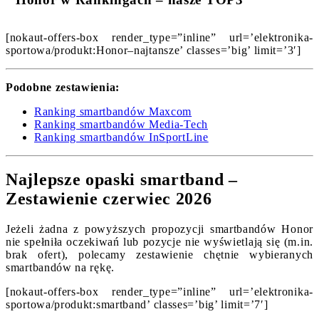
[nokaut-offers-box render_type=”inline” url=’elektronika-
sportowa/produkt:Honor–najtansze’ classes=’big’ limit=’3′]
Podobne zestawienia:
Ranking smartbandów Maxcom
Ranking smartbandów Media-Tech
Ranking smartbandów InSportLine
Najlepsze opaski smartband –
Zestawienie czerwiec 2026
Jeżeli żadna z powyższych propozycji smartbandów Honor
nie spełniła oczekiwań lub pozycje nie wyświetlają się (m.in.
brak ofert), polecamy zestawienie chętnie wybieranych
smartbandów na rękę.
[nokaut-offers-box render_type=”inline” url=’elektronika-
sportowa/produkt:smartband’ classes=’big’ limit=’7′]