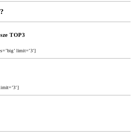
e?
asze TOP3
=’big’ limit=’3′]
imit=’3′]