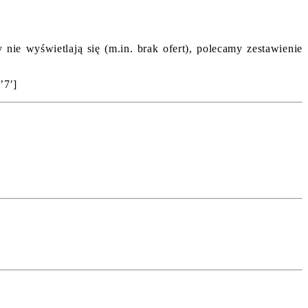
ie wyświetlają się (m.in. brak ofert), polecamy zestawienie
’7′]