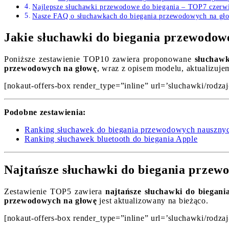
Najlepsze słuchawki przewodowe do biegania – TOP7 czerw
Nasze FAQ o słuchawkach do biegania przewodowych na gł
Jakie słuchawki do biegania przewodow
Poniższe zestawienie TOP10 zawiera proponowane
słuchawk
przewodowych na głowę
, wraz z opisem modelu, aktualizuje
[nokaut-offers-box render_type=”inline” url=’sluchawki/rodza
Podobne zestawienia:
Ranking słuchawek do biegania przewodowych nauszny
Ranking słuchawek bluetooth do biegania Apple
Najtańsze słuchawki do biegania przew
Zestawienie TOP5 zawiera
najtańsze słuchawki do biegan
przewodowych na głowę
jest aktualizowany na bieżąco.
[nokaut-offers-box render_type=”inline” url=’sluchawki/rodza