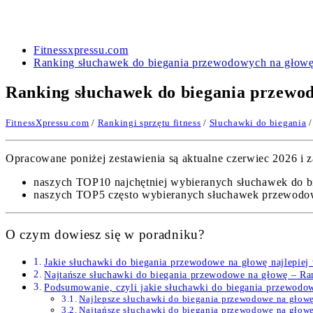
Fitnessxpressu.com
Ranking słuchawek do biegania przewodowych na głowę
Ranking słuchawek do biegania przewo
FitnessXpressu.com
/
Rankingi sprzętu fitness
/
Słuchawki do biegania
/
Opracowane poniżej zestawienia są aktualne czerwiec 2026 i za
naszych TOP10 najchętniej wybieranych słuchawek do 
naszych TOP5 często wybieranych słuchawek przewodow
O czym dowiesz się w poradniku?
Jakie słuchawki do biegania przewodowe na głowę najlepiej
Najtańsze słuchawki do biegania przewodowe na głowę – Ra
Podsumowanie, czyli jakie słuchawki do biegania przewodow
Najlepsze słuchawki do biegania przewodowe na gło
Najtańsze słuchawki do biegania przewodowe na głow