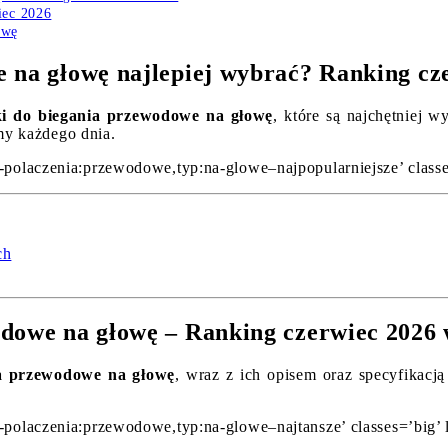
iec 2026
owę
e na głowę najlepiej wybrać? Ranking cz
i do biegania przewodowe na głowę
, które są najchętniej 
my każdego dnia.
j-polaczenia:przewodowe,typ:na-glowe–najpopularniejsze’ classe
ch
odowe na głowę – Ranking czerwiec 2026
ia przewodowe na głowę
, wraz z ich opisem oraz specyfikacją
j-polaczenia:przewodowe,typ:na-glowe–najtansze’ classes=’big’ 