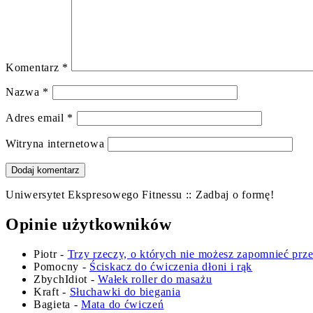
Komentarz
*
Nazwa
*
Adres email
*
Witryna internetowa
Uniwersytet Ekspresowego Fitnessu :: Zadbaj o formę!
Opinie użytkowników
Piotr
-
Trzy rzeczy, o których nie możesz zapomnieć prz
Pomocny
-
Ściskacz do ćwiczenia dłoni i rąk
ZbychIdiot
-
Wałek roller do masażu
Kraft
-
Słuchawki do biegania
Bagieta
-
Mata do ćwiczeń