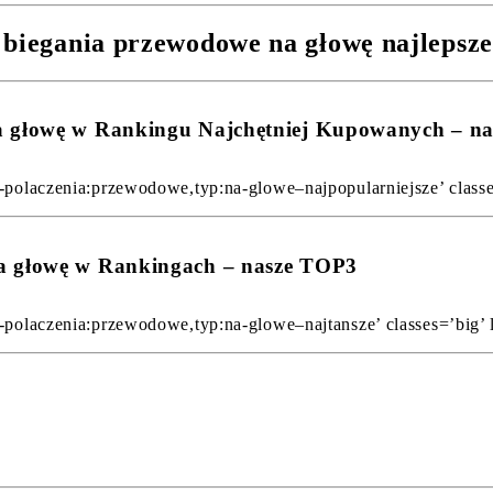
 biegania przewodowe na głowę najlepsz
na głowę w Rankingu Najchętniej Kupowanych – n
-polaczenia:przewodowe,typ:na-glowe–najpopularniejsze’ classes
na głowę w Rankingach – nasze TOP3
-polaczenia:przewodowe,typ:na-glowe–najtansze’ classes=’big’ l