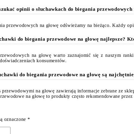
szukać opinii o słuchawkach do biegania przewodowych
nia przewodowych na głowę odświeżamy na bieżąco. Każdy opis 
uchawki do biegania przewodowe na głowę najlepsze? K
 przewodowych na głowę warto zaznajomić się z naszym rank
i doświadczeniach konsumentów.
łuchawki do biegania przewodowe na głowę są najchętnie
ess przewodowymi na głowę zawierają informacje zebrane ze skl
 przewodowe na głowę to produkty często rekomendowane przez
są oznaczone
*