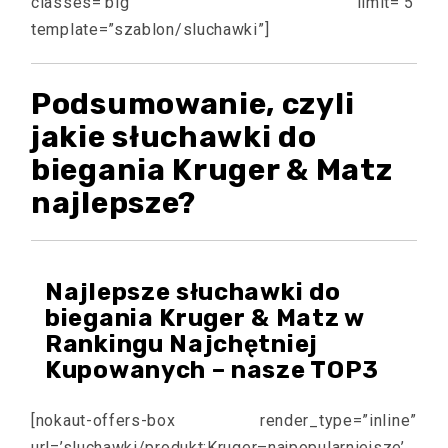
classes=’big’ limit=’5′
template=”szablon/sluchawki”]
Podsumowanie, czyli
jakie słuchawki do
biegania Kruger & Matz
najlepsze?
Najlepsze słuchawki do
biegania Kruger & Matz w
Rankingu Najchętniej
Kupowanych – nasze TOP3
[nokaut-offers-box render_type=”inline”
url=’sluchawki/produkt:Kruger–najpopularniejsze’