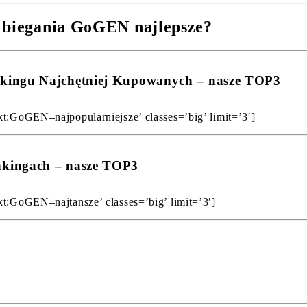
o biegania GoGEN najlepsze?
nkingu Najchętniej Kupowanych – nasze TOP3
kt:GoGEN–najpopularniejsze’ classes=’big’ limit=’3′]
nkingach – nasze TOP3
kt:GoGEN–najtansze’ classes=’big’ limit=’3′]