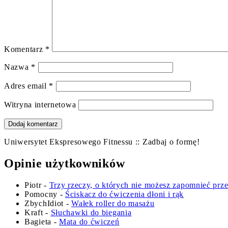
Komentarz
*
Nazwa
*
Adres email
*
Witryna internetowa
Uniwersytet Ekspresowego Fitnessu :: Zadbaj o formę!
Opinie użytkowników
Piotr
-
Trzy rzeczy, o których nie możesz zapomnieć prz
Pomocny
-
Ściskacz do ćwiczenia dłoni i rąk
ZbychIdiot
-
Wałek roller do masażu
Kraft
-
Słuchawki do biegania
Bagieta
-
Mata do ćwiczeń