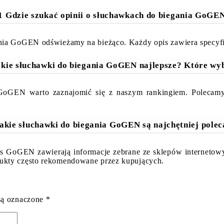
1 Gdzie szukać opinii o słuchawkach do biegania GoGE
nia GoGEN odświeżamy na bieżąco. Każdy opis zawiera specyfi
akie słuchawki do biegania GoGEN najlepsze? Które wy
 GoGEN warto zaznajomić się z naszym rankingiem. Polecamy
akie słuchawki do biegania GoGEN są najchętniej pole
ess GoGEN zawierają informacje zebrane ze sklepów internetow
ukty często rekomendowane przez kupujących.
są oznaczone
*