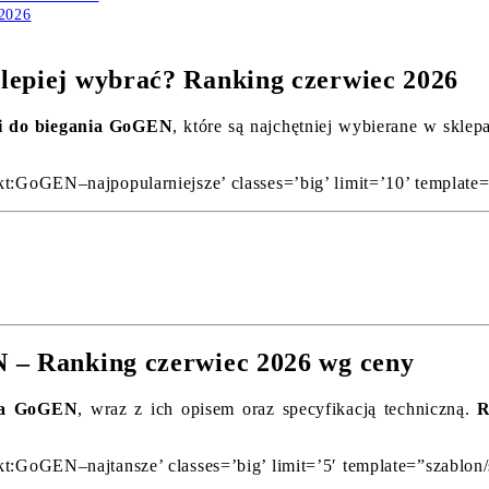
 2026
lepiej wybrać? Ranking czerwiec 2026
i do biegania GoGEN
, które są najchętniej wybierane w skle
kt:GoGEN–najpopularniejsze’ classes=’big’ limit=’10’ template
 – Ranking czerwiec 2026 wg ceny
nia GoGEN
, wraz z ich opisem oraz specyfikacją techniczną.
R
kt:GoGEN–najtansze’ classes=’big’ limit=’5′ template=”szablon