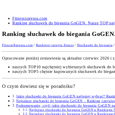
Fitnessxpressu.com
Ranking słuchawek do biegania GoGEN. Nasze TOP naj
Ranking słuchawek do biegania GoGEN.
FitnessXpressu.com
/
Rankingi sprzętu fitness
/
Słuchawki do biegania
/
Opracowane poniżej zestawienia są aktualne czerwiec 2026 i za
naszych TOP10 najchętniej wybieranych słuchawek do 
naszych TOP5 chętnie kupowanych słuchawek do biegan
O czym dowiesz się w poradniku?
Jakie słuchawki do biegania GoGEN najlepiej wybrać? Rank
Najtańsze słuchawki do biegania GoGEN – Ranking czerwie
Podsumowanie, czyli jakie słuchawki do biegania GoGEN na
Najlepsze słuchawki do biegania GoGEN w Rankingu 
Najtańsze słuchawki do biegania GoGEN w Rankingac