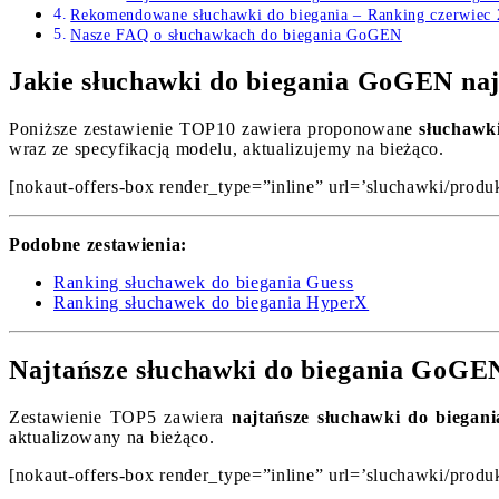
Rekomendowane słuchawki do biegania – Ranking czerwiec
Nasze FAQ o słuchawkach do biegania GoGEN
Jakie słuchawki do biegania GoGEN naj
Poniższe zestawienie TOP10 zawiera proponowane
słuchawk
wraz ze specyfikacją modelu, aktualizujemy na bieżąco.
[nokaut-offers-box render_type=”inline” url=’sluchawki/produ
Podobne zestawienia:
Ranking słuchawek do biegania Guess
Ranking słuchawek do biegania HyperX
Najtańsze słuchawki do biegania GoGEN
Zestawienie TOP5 zawiera
najtańsze słuchawki do biega
aktualizowany na bieżąco.
[nokaut-offers-box render_type=”inline” url=’sluchawki/produ