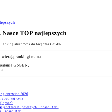
lepszych
 Nasze TOP najlepszych
 Ranking słuchawek do biegania GoGEN
wierają rankingi m.in.:
biegania GoGEN,
ia.
ing czerwiec 2026
c 2026 wg ceny
jlepsze?
Najchętniej Kupowanych – nasze TOP3
h – nasze TOP3