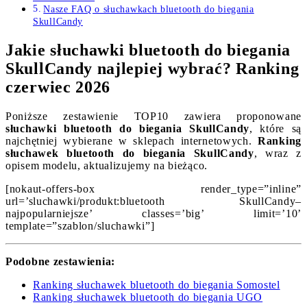
Nasze FAQ o słuchawkach bluetooth do biegania
SkullCandy
Jakie słuchawki bluetooth do biegania
SkullCandy najlepiej wybrać? Ranking
czerwiec 2026
Poniższe zestawienie TOP10 zawiera proponowane
słuchawki bluetooth do biegania SkullCandy
, które są
najchętniej wybierane w sklepach internetowych.
Ranking
słuchawek bluetooth do biegania SkullCandy
, wraz z
opisem modelu, aktualizujemy na bieżąco.
[nokaut-offers-box render_type=”inline”
url=’sluchawki/produkt:bluetooth SkullCandy–
najpopularniejsze’ classes=’big’ limit=’10’
template=”szablon/sluchawki”]
Podobne zestawienia:
Ranking słuchawek bluetooth do biegania Somostel
Ranking słuchawek bluetooth do biegania UGO