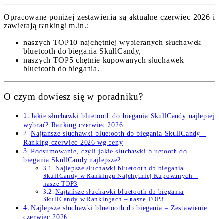
Opracowane poniżej zestawienia są aktualne czerwiec 2026 i
zawierają rankingi m.in.:
naszych TOP10 najchętniej wybieranych słuchawek
bluetooth do biegania SkullCandy,
naszych TOP5 chętnie kupowanych słuchawek
bluetooth do biegania.
O czym dowiesz się w poradniku?
Jakie słuchawki bluetooth do biegania SkullCandy najlepiej
wybrać? Ranking czerwiec 2026
Najtańsze słuchawki bluetooth do biegania SkullCandy –
Ranking czerwiec 2026 wg ceny
Podsumowanie, czyli jakie słuchawki bluetooth do
biegania SkullCandy najlepsze?
Najlepsze słuchawki bluetooth do biegania
SkullCandy w Rankingu Najchętniej Kupowanych –
nasze TOP3
Najtańsze słuchawki bluetooth do biegania
SkullCandy w Rankingach – nasze TOP3
Najlepsze słuchawki bluetooth do biegania – Zestawienie
czerwiec 2026