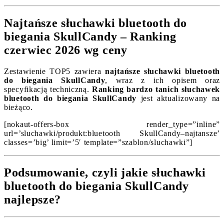
Najtańsze słuchawki bluetooth do
biegania SkullCandy – Ranking
czerwiec 2026 wg ceny
Zestawienie TOP5 zawiera
najtańsze słuchawki bluetooth
do biegania SkullCandy
, wraz z ich opisem oraz
specyfikacją techniczną.
Ranking bardzo tanich słuchawek
bluetooth do biegania SkullCandy
jest aktualizowany na
bieżąco.
[nokaut-offers-box render_type=”inline”
url=’sluchawki/produkt:bluetooth SkullCandy–najtansze’
classes=’big’ limit=’5′ template=”szablon/sluchawki”]
Podsumowanie, czyli jakie słuchawki
bluetooth do biegania SkullCandy
najlepsze?