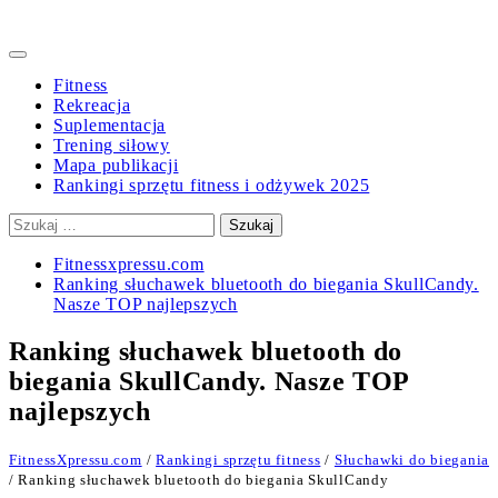
Primary
Menu
Fitness
Rekreacja
Suplementacja
Trening siłowy
Mapa publikacji
Rankingi sprzętu fitness i odżywek 2025
Szukaj:
Fitnessxpressu.com
Ranking słuchawek bluetooth do biegania SkullCandy.
Nasze TOP najlepszych
Ranking słuchawek bluetooth do
biegania SkullCandy. Nasze TOP
najlepszych
FitnessXpressu.com
/
Rankingi sprzętu fitness
/
Słuchawki do biegania
/ Ranking słuchawek bluetooth do biegania SkullCandy