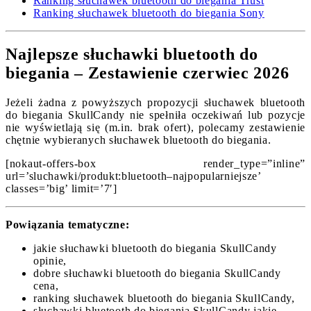
Ranking słuchawek bluetooth do biegania Trust
Ranking słuchawek bluetooth do biegania Sony
Najlepsze słuchawki bluetooth do
biegania – Zestawienie czerwiec 2026
Jeżeli żadna z powyższych propozycji słuchawek bluetooth
do biegania SkullCandy nie spełniła oczekiwań lub pozycje
nie wyświetlają się (m.in. brak ofert), polecamy zestawienie
chętnie wybieranych słuchawek bluetooth do biegania.
[nokaut-offers-box render_type=”inline”
url=’sluchawki/produkt:bluetooth–najpopularniejsze’
classes=’big’ limit=’7′]
Powiązania tematyczne:
jakie słuchawki bluetooth do biegania SkullCandy
opinie,
dobre słuchawki bluetooth do biegania SkullCandy
cena,
ranking słuchawek bluetooth do biegania SkullCandy,
słuchawki bluetooth do biegania SkullCandy jakie