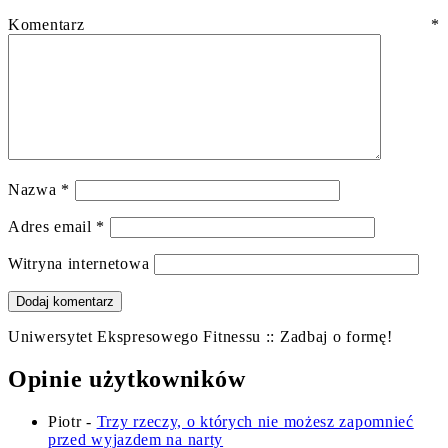
Komentarz
*
Nazwa
*
Adres email
*
Witryna internetowa
Uniwersytet Ekspresowego Fitnessu :: Zadbaj o formę!
Opinie użytkowników
Piotr
-
Trzy rzeczy, o których nie możesz zapomnieć
przed wyjazdem na narty