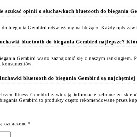
ie szukać opinii o słuchawkach bluetooth do biegania G
 do biegania Gembird odświeżamy na bieżąco. Każdy opis zawie
łuchawki bluetooth do biegania Gembird najlepsze? Kt
biegania Gembird warto zaznajomić się z naszym rankingiem. 
ch konsumentów.
słuchawki bluetooth do biegania Gembird są najchętniej
wiczeń fitness Gembird zawierają informacje zebrane ze skle
 biegania Gembird to produkty często rekomendowane przez kup
są oznaczone
*