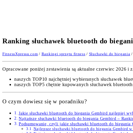
Ranking słuchawek bluetooth do biegan
FitnessXpressu.com
/
Rankingi sprzętu fitness
/
Słuchawki do biegania
/
Opracowane poniżej zestawienia są aktualne czerwiec 2026 i za
naszych TOP10 najchętniej wybieranych słuchawek blue
naszych TOP5 chętnie kupowanych słuchawek bluetooth 
O czym dowiesz się w poradniku?
Jakie słuchawki bluetooth do biegania Gembird najlepiej w
Najtańsze słuchawki bluetooth do biegania Gembird – Rank
Podsumowanie, czyli jakie słuchawki bluetooth do biegania
Najlepsze słuchawki bluetooth do biegania Gembird 