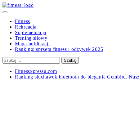
Skip
to
Primary
content
Menu
Fitness
Rekreacja
Suplementacja
Trening siłowy
Mapa publikacji
Rankingi sprzętu fitness i odżywek 2025
Szukaj:
Fitnessxpressu.com
Ranking słuchawek bluetooth do biegania Gembird. Nas