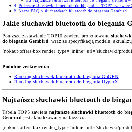
Najtańsze słuchawki bluetooth do biegania Gembird 
Polecane słuchawki bluetooth do biegania – TOP7 czerwiec
Nasze FAQ o słuchawkach bluetooth do biegania Gembird
Jakie słuchawki bluetooth do biegania 
Poniższe zestawienie TOP10 zawiera proponowane
słuchawk
do biegania Gembird
, wraz ze specyfikacją modelu, aktualiz
[nokaut-offers-box render_type=”inline” url=’sluchawki/produk
Podobne zestawienia:
Ranking słuchawek bluetooth do biegania GoGEN
Ranking słuchawek bluetooth do biegania HyperX
Najtańsze słuchawki bluetooth do bieg
Tabela TOP5 zawiera
najtańsze słuchawki bluetooth do bi
Gembird
jest aktualizowany na bieżąco.
[nokaut-offers-box render_type=”inline” url=’sluchawki/produk