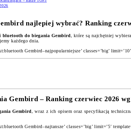
w Rankingach – nasze TOP3
 2026
Gembird najlepiej wybrać? Ranking czer
i bluetooth do biegania Gembird
, które są najchętniej wybie
ujemy każdego dnia.
t:bluetooth Gembird–najpopularniejsze’ classes=’big’ limit=’10
ania Gembird – Ranking czerwiec 2026 wg
egania Gembird
, wraz z ich opisem oraz specyfikacją technicz
t:bluetooth Gembird–najtansze’ classes=’big’ limit=’5′ templat