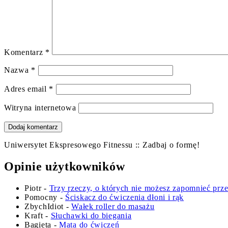
Komentarz
*
Nazwa
*
Adres email
*
Witryna internetowa
Uniwersytet Ekspresowego Fitnessu :: Zadbaj o formę!
Opinie użytkowników
Piotr
-
Trzy rzeczy, o których nie możesz zapomnieć prz
Pomocny
-
Ściskacz do ćwiczenia dłoni i rąk
ZbychIdiot
-
Wałek roller do masażu
Kraft
-
Słuchawki do biegania
Bagieta
-
Mata do ćwiczeń