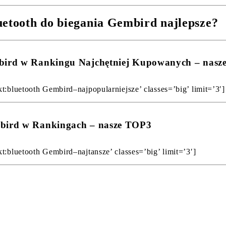
uetooth do biegania Gembird najlepsze?
embird w Rankingu Najchętniej Kupowanych – nas
t:bluetooth Gembird–najpopularniejsze’ classes=’big’ limit=’3′]
embird w Rankingach – nasze TOP3
t:bluetooth Gembird–najtansze’ classes=’big’ limit=’3′]