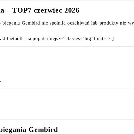
ia – TOP7 czerwiec 2026
 biegania Gembird nie spełniła oczekiwań lub produkty nie wyśw
:bluetooth–najpopularniejsze’ classes=’big’ limit=’7′]
.
 biegania Gembird