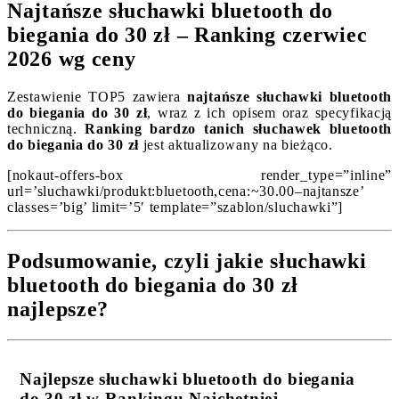
Najtańsze słuchawki bluetooth do
biegania do 30 zł – Ranking czerwiec
2026 wg ceny
Zestawienie TOP5 zawiera
najtańsze słuchawki bluetooth
do biegania do 30 zł
, wraz z ich opisem oraz specyfikacją
techniczną.
Ranking bardzo tanich słuchawek bluetooth
do biegania do 30 zł
jest aktualizowany na bieżąco.
[nokaut-offers-box render_type=”inline”
url=’sluchawki/produkt:bluetooth,cena:~30.00–najtansze’
classes=’big’ limit=’5′ template=”szablon/sluchawki”]
Podsumowanie, czyli jakie słuchawki
bluetooth do biegania do 30 zł
najlepsze?
Najlepsze słuchawki bluetooth do biegania
do 30 zł w Rankingu Najchętniej