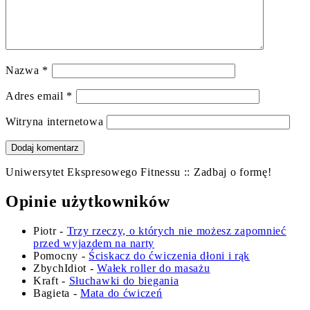
Nazwa
*
Adres email
*
Witryna internetowa
Uniwersytet Ekspresowego Fitnessu :: Zadbaj o formę!
Opinie użytkowników
Piotr
-
Trzy rzeczy, o których nie możesz zapomnieć
przed wyjazdem na narty
Pomocny
-
Ściskacz do ćwiczenia dłoni i rąk
ZbychIdiot
-
Wałek roller do masażu
Kraft
-
Słuchawki do biegania
Bagieta
-
Mata do ćwiczeń