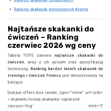
Ranking skakanek sznurkowych
Ranking skakanek treningowych Avento
Najtańsze skakanki do
ćwiczeń – Ranking
czerwiec 2026 wg ceny
Tabela TOP5 zawiera
najtańsze skakanki do
ćwiczeń
, wraz z ich opisem oraz specyfikacją
techniczną.
Ranking bardzo tanich skakanek do
treningu i ćwiczeń fitness
jest aktualizowany na
bieżąco.
[nokaut-offers-box render_type=”inline” url=’pilki-
i-skakanki/rodzaj:skakanka–najtansze’
classes=’big’ limit=’5′