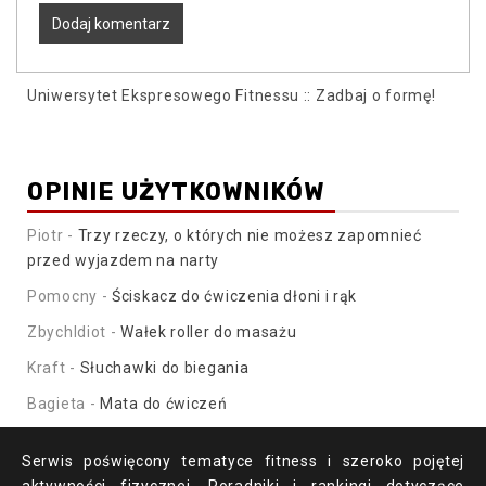
Uniwersytet Ekspresowego Fitnessu :: Zadbaj o formę!
OPINIE UŻYTKOWNIKÓW
Piotr
-
Trzy rzeczy, o których nie możesz zapomnieć
przed wyjazdem na narty
Pomocny
-
Ściskacz do ćwiczenia dłoni i rąk
ZbychIdiot
-
Wałek roller do masażu
Kraft
-
Słuchawki do biegania
Bagieta
-
Mata do ćwiczeń
Serwis poświęcony tematyce fitness i szeroko pojętej
aktywności fizycznej. Poradniki i rankingi dotyczące