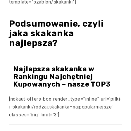
template=”szablon/skakanki”]
Podsumowanie, czyli
jaka skakanka
najlepsza?
Najlepsza skakanka w
Rankingu Najchętniej
Kupowanych – nasze TOP3
[nokaut-offers-box render_type=”inline” url=’pilki-
i-skakanki/rodzaj:skakanka–najpopularniejsze’
classes=’big’ limit=’3′]