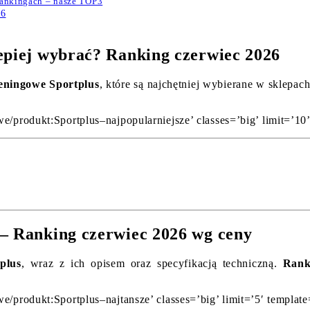
Rankingach – nasze TOP3
26
epiej wybrać? Ranking czerwiec 2026
eningowe Sportplus
, które są najchętniej wybierane w sklepac
e/produkt:Sportplus–najpopularniejsze’ classes=’big’ limit=’10
 – Ranking czerwiec 2026 wg ceny
plus
, wraz z ich opisem oraz specyfikacją techniczną.
Rank
e/produkt:Sportplus–najtansze’ classes=’big’ limit=’5′ templat