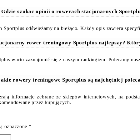
 Gdzie szukać opinii o rowerach stacjonarnych Sportpl
h Sportplus odświeżamy na bieżąco. Każdy opis zawiera specyfi
tacjonarny rower treningowy Sportplus najlepszy? Któ
rtplus warto zaznajomić się z naszym rankingiem. Polecamy na
Jakie rowery treningowe Sportplus są najchętniej polec
erają informacje zebrane ze sklepów internetowych, na podst
rekomendowane przez kupujących.
są oznaczone
*