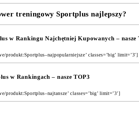
ower treningowy Sportplus najlepszy?
tplus w Rankingu Najchętniej Kupowanych – nasz
e/produkt:Sportplus–najpopularniejsze’ classes=’big’ limit=’3′]
plus w Rankingach – nasze TOP3
e/produkt:Sportplus–najtansze’ classes=’big’ limit=’3′]