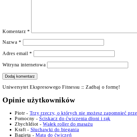
Komentarz
*
Nazwa
*
Adres email
*
Witryna internetowa
Uniwersytet Ekspresowego Fitnessu :: Zadbaj o formę!
Opinie użytkowników
Piotr
-
Trzy rzeczy, o których nie możesz zapomnieć prz
Pomocny
-
Ściskacz do ćwiczenia dłoni i rąk
ZbychIdiot
-
Wałek roller do masażu
Kraft
-
Słuchawki do biegania
Bagieta
-
Mata do ćwiczeń