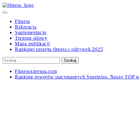
Skip
to
Primary
content
Menu
Fitness
Rekreacja
Suplementacja
Trening siłowy
Mapa publikacji
Rankingi sprzętu fitness i odżywek 2025
Szukaj:
Fitnessxpressu.com
Ranking rowerów stacjonarnych Sportplus. Nasze TOP n