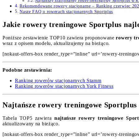
Najtańszy stacjonarny rower treningowy Sportplus w 
Rekomendowane rowery stacjonarne – Ranking czerwiec 20
Nasze FAQ o rowerach stacjonarnych Sportplus
Jakie rowery treningowe Sportplus najl
Poniższe zestawienie TOP10 zawiera proponowane
rowery tr
wraz z opisem modelu, aktualizujemy na bieżąco.
[nokaut-offers-box render_type=”inline” url=’rowery-treningow
Podobne zestawienia:
Ranking rowerów stacjonarnych Stamm
Ranking rowerów stacjonarnych York Fitness
Najtańsze rowery treningowe Sportplus
Tabela TOP5 zawiera
najtańsze rowery treningowe Sport
aktualizowany na bieżąco.
[nokaut-offers-box render_type=”inline” url=’rowery-treningow