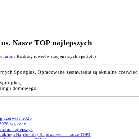
us. Nasze TOP najlepszych
jonarne
/ Ranking rowerów stacjonarnych Sportplus
ch Sportplus. Opracowane zestawienia są aktualne czerwiec 20
Sportplus,
eningu domowego.
ng czerwiec 2026
 2026 wg ceny
tplus najlepszy?
 Rankingu Najchętniej Kupowanych – nasze TOP3