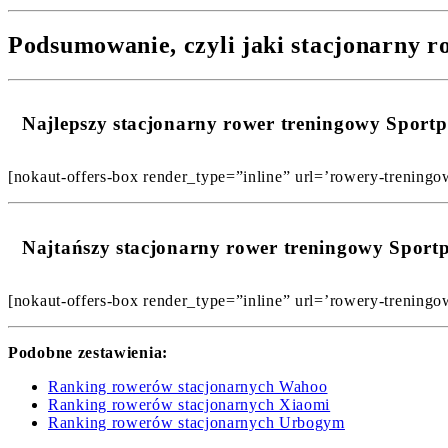
Podsumowanie, czyli jaki stacjonarny r
Najlepszy stacjonarny rower treningowy Spor
[nokaut-offers-box render_type=”inline” url=’rowery-treningow
Najtańszy stacjonarny rower treningowy Sport
[nokaut-offers-box render_type=”inline” url=’rowery-treningow
Podobne zestawienia:
Ranking rowerów stacjonarnych Wahoo
Ranking rowerów stacjonarnych Xiaomi
Ranking rowerów stacjonarnych Urbogym