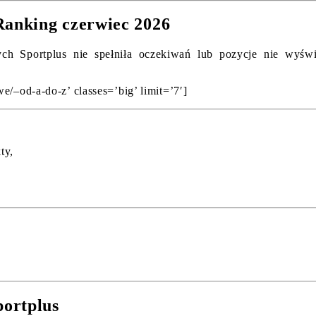
anking czerwiec 2026
ch Sportplus nie spełniła oczekiwań lub pozycje nie wyświet
e/–od-a-do-z’ classes=’big’ limit=’7′]
ty,
portplus