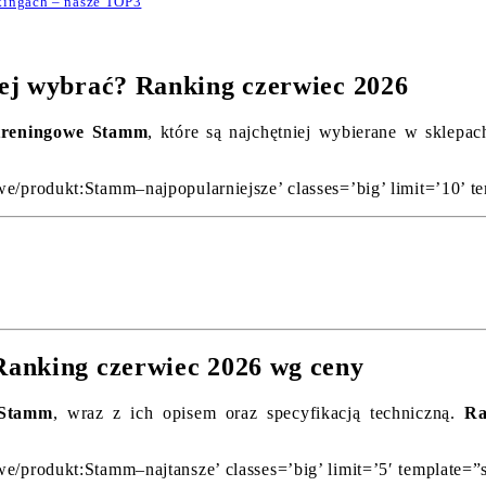
kingach – nasze TOP3
ej wybrać? Ranking czerwiec 2026
treningowe Stamm
, które są najchętniej wybierane w sklepac
we/produkt:Stamm–najpopularniejsze’ classes=’big’ limit=’10’ t
Ranking czerwiec 2026 wg ceny
 Stamm
, wraz z ich opisem oraz specyfikacją techniczną.
Ra
we/produkt:Stamm–najtansze’ classes=’big’ limit=’5′ template=”