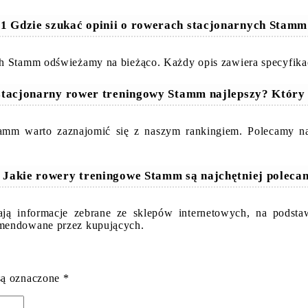
1 Gdzie szukać opinii o rowerach stacjonarnych Stam
ch Stamm odświeżamy na bieżąco. Każdy opis zawiera specyfika
 stacjonarny rower treningowy Stamm najlepszy? Który
 Stamm warto zaznajomić się z naszym rankingiem. Polecam
 Jakie rowery treningowe Stamm są najchętniej poleca
ją informacje zebrane ze sklepów internetowych, na podsta
omendowane przez kupujących.
są oznaczone
*