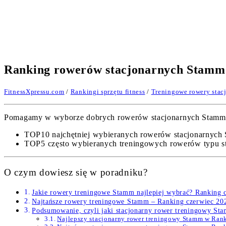
Ranking rowerów stacjonarnych Stamm.
FitnessXpressu.com
/
Rankingi sprzętu fitness
/
Treningowe rowery stac
Pomagamy w wyborze dobrych rowerów stacjonarnych Stamm. Op
TOP10 najchętniej wybieranych rowerów stacjonarnych
TOP5 często wybieranych treningowych rowerów typu st
O czym dowiesz się w poradniku?
Jakie rowery treningowe Stamm najlepiej wybrać? Ranking 
Najtańsze rowery treningowe Stamm – Ranking czerwiec 20
Podsumowanie, czyli jaki stacjonarny rower treningowy St
Najlepszy stacjonarny rower treningowy Stamm w Ran