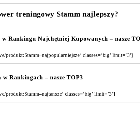
rower treningowy Stamm najlepszy?
m w Rankingu Najchętniej Kupowanych – nasze T
we/produkt:Stamm–najpopularniejsze’ classes=’big’ limit=’3′]
m w Rankingach – nasze TOP3
we/produkt:Stamm–najtansze’ classes=’big’ limit=’3′]