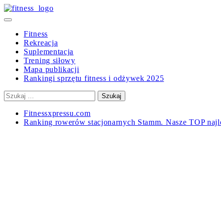
Skip
to
Primary
content
Menu
Fitness
Rekreacja
Suplementacja
Trening siłowy
Mapa publikacji
Rankingi sprzętu fitness i odżywek 2025
Szukaj:
Fitnessxpressu.com
Ranking rowerów stacjonarnych Stamm. Nasze TOP najl