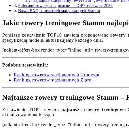
Najtańszy stacjonarny rower treningowy Stamm w Ran
Polecane rowery stacjonarne – TOP7 czerwiec 2026
Nasze FAQ o rowerach stacjonarnych Stamm
Jakie rowery treningowe Stamm najlepi
Poniższe zestawienie TOP10 zawiera proponowane
rowery 
specyfikacją modelu, aktualizujemy każdego dnia.
[nokaut-offers-box render_type=”inline” url=’rowery-treningo
Podobne zestawienia:
Ranking rowerów stacjonarnych Urbogym
Ranking rowerów stacjonarnych Zipro
Najtańsze rowery treningowe Stamm – 
Zestawienie TOP5 zawiera
najtańsze rowery treningowe
aktualizowany na bieżąco.
[nokaut-offers-box render_type=”inline” url=’rowery-treningo