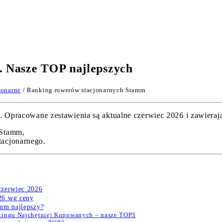
 Nasze TOP najlepszych
jonarne
/ Ranking rowerów stacjonarnych Stamm
racowane zestawienia są aktualne czerwiec 2026 i zawierają 
 Stamm,
acjonarnego.
czerwiec 2026
26 wg ceny
amm najlepszy?
kingu Najchętniej Kupowanych – nasze TOP3