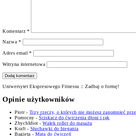
Komentarz
*
Nazwa
*
Adres email
*
Witryna internetowa
Uniwersytet Ekspresowego Fitnessu :: Zadbaj o formę!
Opinie użytkowników
Piotr
-
Trzy rzeczy, o których nie możesz zapomnieć prz
Pomocny
-
Ściskacz do ćwiczenia dłoni i rąk
ZbychIdiot
-
Wałek roller do masażu
Kraft
-
Słuchawki do biegania
Bagieta
-
Mata do ćwiczeń