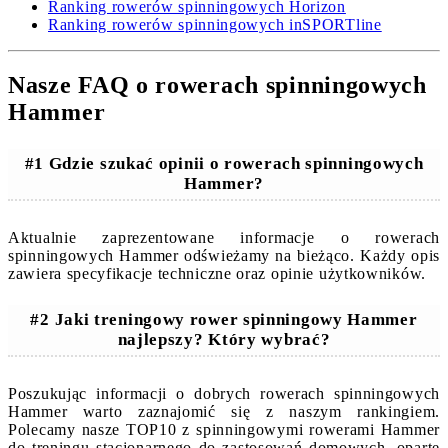
Ranking rowerów spinningowych Horizon
Ranking rowerów spinningowych inSPORTline
Nasze FAQ o rowerach spinningowych
Hammer
#1 Gdzie szukać opinii o rowerach spinningowych
Hammer?
Aktualnie zaprezentowane informacje o rowerach
spinningowych Hammer odświeżamy na bieżąco. Każdy opis
zawiera specyfikacje techniczne oraz opinie użytkowników.
#2 Jaki treningowy rower spinningowy Hammer
najlepszy? Który wybrać?
Poszukując informacji o dobrych rowerach spinningowych
Hammer warto zaznajomić się z naszym rankingiem.
Polecamy nasze TOP10 z spinningowymi rowerami Hammer
do treningu stacjonarnego do zastosowań domowych, oparte