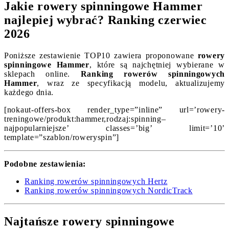
Jakie rowery spinningowe Hammer
najlepiej wybrać? Ranking czerwiec
2026
Poniższe zestawienie TOP10 zawiera proponowane
rowery
spinningowe Hammer
, które są najchętniej wybierane w
sklepach online.
Ranking rowerów spinningowych
Hammer
, wraz ze specyfikacją modelu, aktualizujemy
każdego dnia.
[nokaut-offers-box render_type=”inline” url=’rowery-
treningowe/produkt:hammer,rodzaj:spinning–
najpopularniejsze’ classes=’big’ limit=’10’
template=”szablon/roweryspin”]
Podobne zestawienia:
Ranking rowerów spinningowych Hertz
Ranking rowerów spinningowych NordicTrack
Najtańsze rowery spinningowe