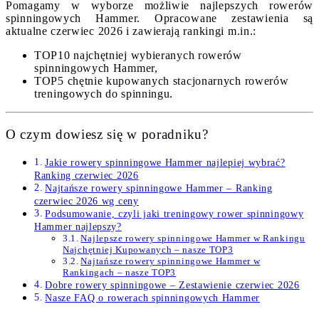
Pomagamy w wyborze możliwie najlepszych rowerów
spinningowych Hammer. Opracowane zestawienia są
aktualne czerwiec 2026 i zawierają rankingi m.in.:
TOP10 najchętniej wybieranych rowerów
spinningowych Hammer,
TOP5 chętnie kupowanych stacjonarnych rowerów
treningowych do spinningu.
O czym dowiesz się w poradniku?
Jakie rowery spinningowe Hammer najlepiej wybrać?
Ranking czerwiec 2026
Najtańsze rowery spinningowe Hammer – Ranking
czerwiec 2026 wg ceny
Podsumowanie, czyli jaki treningowy rower spinningowy
Hammer najlepszy?
Najlepsze rowery spinningowe Hammer w Rankingu
Najchętniej Kupowanych – nasze TOP3
Najtańsze rowery spinningowe Hammer w
Rankingach – nasze TOP3
Dobre rowery spinningowe – Zestawienie czerwiec 2026
Nasze FAQ o rowerach spinningowych Hammer