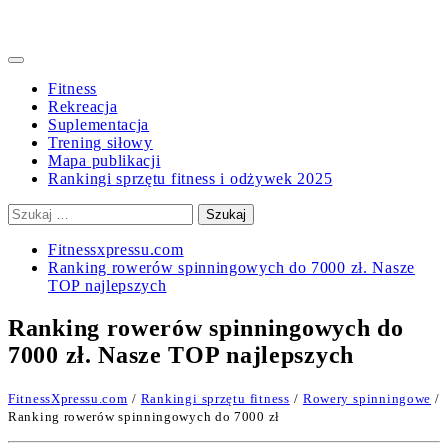
Primary
Menu
Fitness
Rekreacja
Suplementacja
Trening siłowy
Mapa publikacji
Rankingi sprzętu fitness i odżywek 2025
Szukaj:
Fitnessxpressu.com
Ranking rowerów spinningowych do 7000 zł. Nasze
TOP najlepszych
Ranking rowerów spinningowych do
7000 zł. Nasze TOP najlepszych
FitnessXpressu.com
/
Rankingi sprzętu fitness
/
Rowery spinningowe
/
Ranking rowerów spinningowych do 7000 zł