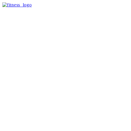
Skip
to
content