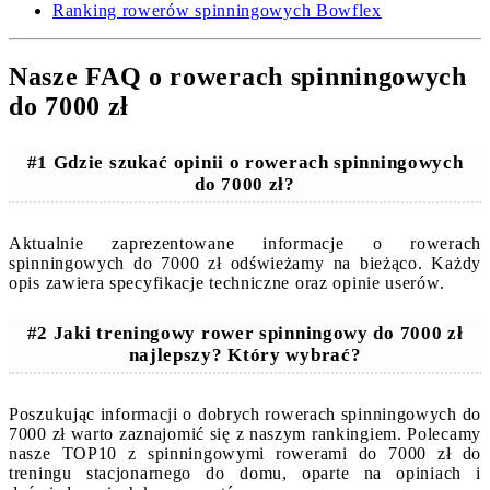
Ranking rowerów spinningowych Bowflex
Nasze FAQ o rowerach spinningowych
do 7000 zł
#1 Gdzie szukać opinii o rowerach spinningowych
do 7000 zł?
Aktualnie zaprezentowane informacje o rowerach
spinningowych do 7000 zł odświeżamy na bieżąco. Każdy
opis zawiera specyfikacje techniczne oraz opinie userów.
#2 Jaki treningowy rower spinningowy do 7000 zł
najlepszy? Który wybrać?
Poszukując informacji o dobrych rowerach spinningowych do
7000 zł warto zaznajomić się z naszym rankingiem. Polecamy
nasze TOP10 z spinningowymi rowerami do 7000 zł do
treningu stacjonarnego do domu, oparte na opiniach i