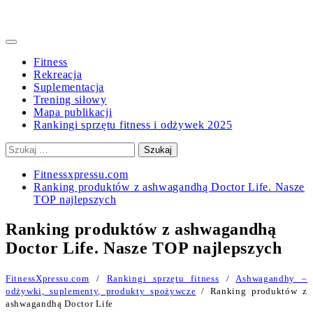
Primary
Menu
Fitness
Rekreacja
Suplementacja
Trening siłowy
Mapa publikacji
Rankingi sprzętu fitness i odżywek 2025
Szukaj:
Fitnessxpressu.com
Ranking produktów z ashwagandhą Doctor Life. Nasze
TOP najlepszych
Ranking produktów z ashwagandhą
Doctor Life. Nasze TOP najlepszych
FitnessXpressu.com
/
Rankingi sprzętu fitness
/
Ashwagandhy –
odżywki, suplementy, produkty spożywcze
/ Ranking produktów z
ashwagandhą Doctor Life