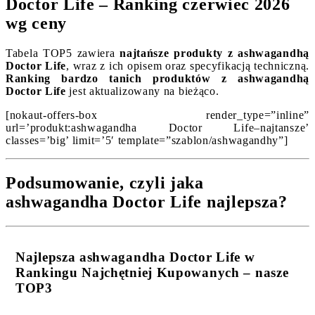
Doctor Life – Ranking czerwiec 2026
wg ceny
Tabela TOP5 zawiera
najtańsze produkty z ashwagandhą
Doctor Life
, wraz z ich opisem oraz specyfikacją techniczną.
Ranking bardzo tanich produktów z ashwagandhą
Doctor Life
jest aktualizowany na bieżąco.
[nokaut-offers-box render_type=”inline”
url=’produkt:ashwagandha Doctor Life–najtansze’
classes=’big’ limit=’5′ template=”szablon/ashwagandhy”]
Podsumowanie, czyli jaka
ashwagandha Doctor Life najlepsza?
Najlepsza ashwagandha Doctor Life w
Rankingu Najchętniej Kupowanych – nasze
TOP3