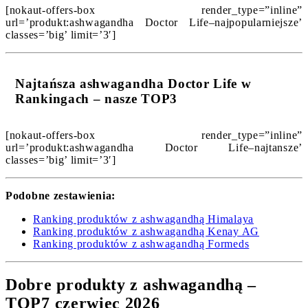
[nokaut-offers-box render_type=”inline”
url=’produkt:ashwagandha Doctor Life–najpopularniejsze’
classes=’big’ limit=’3′]
Najtańsza ashwagandha Doctor Life w
Rankingach – nasze TOP3
[nokaut-offers-box render_type=”inline”
url=’produkt:ashwagandha Doctor Life–najtansze’
classes=’big’ limit=’3′]
Podobne zestawienia:
Ranking produktów z ashwagandhą Himalaya
Ranking produktów z ashwagandhą Kenay AG
Ranking produktów z ashwagandhą Formeds
Dobre produkty z ashwagandhą –
TOP7 czerwiec 2026