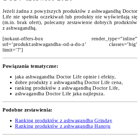
Jeżeli żadna z powyższych produktów z ashwagandhą Doctor
Life nie spełniła oczekiwań lub produkty nie wyświetlają się
(m.in. brak ofert), polecamy zestawienie dobrych produktów
z ashwagandhą.
[nokaut-offers-box render_type=”inline”
url=’produkt:ashwagandha–od-a-do-z’ classes=’big’
limit=’7′]
Powiązania tematyczne:
jaka ashwagandha Doctor Life opinie i efekty,
dobre produkty z ashwagandhą Doctor Life cena,
ranking produktów z ashwagandhą Doctor Life,
ashwagandha Doctor Life jaka najlepsza.
Podobne zestawienia:
Ranking produktów z ashwagandhą Grinday
Ranking produktów z ashwagandhą Hanoju