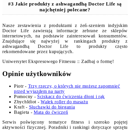
#3 Jakie produkty z ashwagandhą Doctor Life są
najchętniej polecane?
Nasze zestawienia z produktami z żeń-szeniem indyjskim
Doctor Life zawierają informacje zebrane ze sklepów
internetowych, na podstawie zainteresowań konsumentów.
Znajdujące się najwyżej w rankingach produkty z
ashwagandhą Doctor Life to produkty często
rekomendowane przez kupujących.
Uniwersytet Ekspresowego Fitnessu :: Zadbaj o formę!
Opinie użytkowników
Piotr
-
Trzy rzeczy, o których nie możesz zapomnieć
przed wyjazdem na narty
Pomocny
-
Ściskacz do ćwiczenia dłoni i rąk
ZbychIdiot
-
Wałek roller do masażu
Kraft
-
Słuchawki do biegania
Bagieta
-
Mata do ćwiczeń
Serwis poświęcony tematyce fitness i szeroko pojętej
aktywności fizycznej. Poradniki i rankingi dotyczące sprzętu