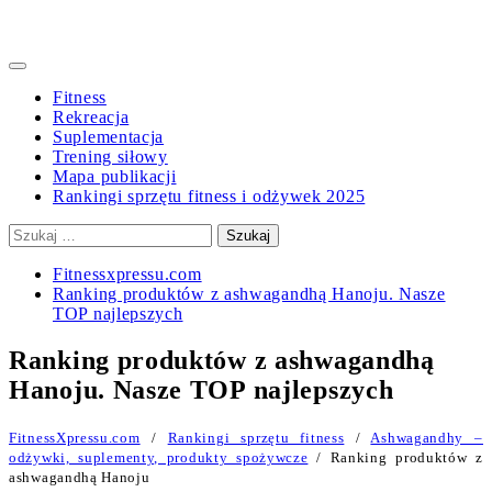
Primary
Menu
Fitness
Rekreacja
Suplementacja
Trening siłowy
Mapa publikacji
Rankingi sprzętu fitness i odżywek 2025
Szukaj:
Fitnessxpressu.com
Ranking produktów z ashwagandhą Hanoju. Nasze
TOP najlepszych
Ranking produktów z ashwagandhą
Hanoju. Nasze TOP najlepszych
FitnessXpressu.com
/
Rankingi sprzętu fitness
/
Ashwagandhy –
odżywki, suplementy, produkty spożywcze
/ Ranking produktów z
ashwagandhą Hanoju