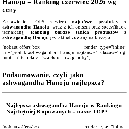
Hanoju – Ranking czerwiec 2026 wg
ceny
Zestawienie TOP5 zawiera
najtańsze produkty z
ashwagandhą Hanoju
, wraz z ich opisem oraz specyfikacją
techniczną.
Ranking bardzo tanich produktów z
ashwagandhą Hanoju
jest aktualizowany na bieżąco.
[nokaut-offers-box render_type=”inline”
url=’produkt:ashwagandha Hanoju–najtansze’ classes=’big’
limit=’5′ template=”szablon/ashwagandhy”]
Podsumowanie, czyli jaka
ashwagandha Hanoju najlepsza?
Najlepsza ashwagandha Hanoju w Rankingu
Najchętniej Kupowanych – nasze TOP3
[nokaut-offers-box render_type=”inline”