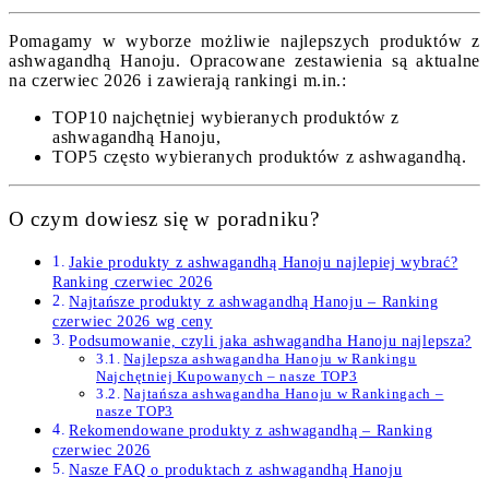
Pomagamy w wyborze możliwie najlepszych produktów z
ashwagandhą Hanoju. Opracowane zestawienia są aktualne
na czerwiec 2026 i zawierają rankingi m.in.:
TOP10 najchętniej wybieranych produktów z
ashwagandhą Hanoju,
TOP5 często wybieranych produktów z ashwagandhą.
O czym dowiesz się w poradniku?
Jakie produkty z ashwagandhą Hanoju najlepiej wybrać?
Ranking czerwiec 2026
Najtańsze produkty z ashwagandhą Hanoju – Ranking
czerwiec 2026 wg ceny
Podsumowanie, czyli jaka ashwagandha Hanoju najlepsza?
Najlepsza ashwagandha Hanoju w Rankingu
Najchętniej Kupowanych – nasze TOP3
Najtańsza ashwagandha Hanoju w Rankingach –
nasze TOP3
Rekomendowane produkty z ashwagandhą – Ranking
czerwiec 2026
Nasze FAQ o produktach z ashwagandhą Hanoju