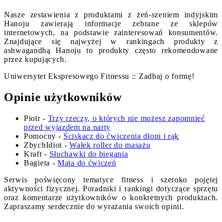
Nasze zestawienia z produktami z żeń-szeniem indyjskim
Hanoju zawierają informacje zebrane ze sklepów
internetowych, na podstawie zainteresowań konsumentów.
Znajdujące się najwyżej w rankingach produkty z
ashwagandhą Hanoju to produkty często rekomendowane
przez kupujących.
Uniwersytet Ekspresowego Fitnessu :: Zadbaj o formę!
Opinie użytkowników
Piotr
-
Trzy rzeczy, o których nie możesz zapomnieć
przed wyjazdem na narty
Pomocny
-
Ściskacz do ćwiczenia dłoni i rąk
ZbychIdiot
-
Wałek roller do masażu
Kraft
-
Słuchawki do biegania
Bagieta
-
Mata do ćwiczeń
Serwis poświęcony tematyce fitness i szeroko pojętej
aktywności fizycznej. Poradniki i rankingi dotyczące sprzętu
oraz komentarze użytkowników o konkretnych produktach.
Zapraszamy serdecznie do wyrażania swoich opinii.