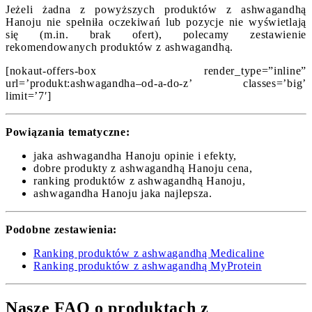
Jeżeli żadna z powyższych produktów z ashwagandhą
Hanoju nie spełniła oczekiwań lub pozycje nie wyświetlają
się (m.in. brak ofert), polecamy zestawienie
rekomendowanych produktów z ashwagandhą.
[nokaut-offers-box render_type=”inline”
url=’produkt:ashwagandha–od-a-do-z’ classes=’big’
limit=’7′]
Powiązania tematyczne:
jaka ashwagandha Hanoju opinie i efekty,
dobre produkty z ashwagandhą Hanoju cena,
ranking produktów z ashwagandhą Hanoju,
ashwagandha Hanoju jaka najlepsza.
Podobne zestawienia:
Ranking produktów z ashwagandhą Medicaline
Ranking produktów z ashwagandhą MyProtein
Nasze FAQ o produktach z