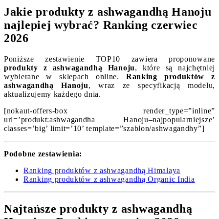
Jakie produkty z ashwagandhą Hanoju
najlepiej wybrać? Ranking czerwiec
2026
Poniższe zestawienie TOP10 zawiera proponowane
produkty z ashwagandhą Hanoju
, które są najchętniej
wybierane w sklepach online.
Ranking produktów z
ashwagandhą Hanoju
, wraz ze specyfikacją modelu,
aktualizujemy każdego dnia.
[nokaut-offers-box render_type=”inline”
url=’produkt:ashwagandha Hanoju–najpopularniejsze’
classes=’big’ limit=’10’ template=”szablon/ashwagandhy”]
Podobne zestawienia:
Ranking produktów z ashwagandhą Himalaya
Ranking produktów z ashwagandhą Organic India
Najtańsze produkty z ashwagandhą