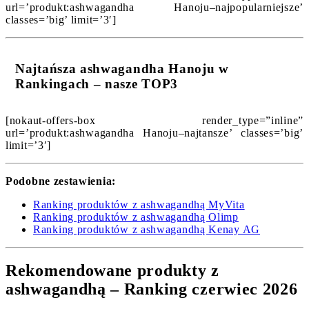
url=’produkt:ashwagandha Hanoju–najpopularniejsze’
classes=’big’ limit=’3′]
Najtańsza ashwagandha Hanoju w
Rankingach – nasze TOP3
[nokaut-offers-box render_type=”inline”
url=’produkt:ashwagandha Hanoju–najtansze’ classes=’big’
limit=’3′]
Podobne zestawienia:
Ranking produktów z ashwagandhą MyVita
Ranking produktów z ashwagandhą Olimp
Ranking produktów z ashwagandhą Kenay AG
Rekomendowane produkty z
ashwagandhą – Ranking czerwiec 2026