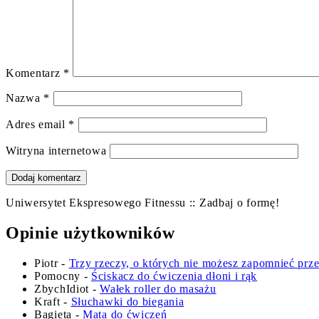
Komentarz
*
Nazwa
*
Adres email
*
Witryna internetowa
Uniwersytet Ekspresowego Fitnessu :: Zadbaj o formę!
Opinie użytkowników
Piotr
-
Trzy rzeczy, o których nie możesz zapomnieć prz
Pomocny
-
Ściskacz do ćwiczenia dłoni i rąk
ZbychIdiot
-
Wałek roller do masażu
Kraft
-
Słuchawki do biegania
Bagieta
-
Mata do ćwiczeń