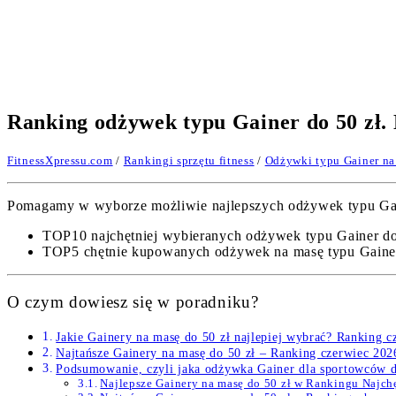
Ranking odżywek typu Gainer do 50 zł.
FitnessXpressu.com
/
Rankingi sprzętu fitness
/
Odżywki typu Gainer na
Pomagamy w wyborze możliwie najlepszych odżywek typu Gainer
TOP10 najchętniej wybieranych odżywek typu Gainer do
TOP5 chętnie kupowanych odżywek na masę typu Gainer
O czym dowiesz się w poradniku?
Jakie Gainery na masę do 50 zł najlepiej wybrać? Ranking c
Najtańsze Gainery na masę do 50 zł – Ranking czerwiec 20
Podsumowanie, czyli jaka odżywka Gainer dla sportowców do
Najlepsze Gainery na masę do 50 zł w Rankingu Najc