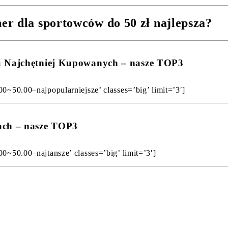
r dla sportowców do 50 zł najlepsza?
gu Najchętniej Kupowanych – nasze TOP3
00~50.00–najpopularniejsze’ classes=’big’ limit=’3′]
ach – nasze TOP3
00~50.00–najtansze’ classes=’big’ limit=’3′]