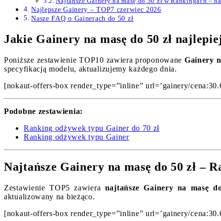
Najtańsze Gainery na masę do 50 zł w Rankingach – n
Najlepsze Gainery – TOP7 czerwiec 2026
Nasze FAQ o Gainerach do 50 zł
Jakie Gainery na masę do 50 zł najlepi
Poniższe zestawienie TOP10 zawiera proponowane
Gainery n
specyfikacją modelu, aktualizujemy każdego dnia.
[nokaut-offers-box render_type=”inline” url=’gainery/cena:30.
Podobne zestawienia:
Ranking odżywek typu Gainer do 70 zł
Ranking odżywek typu Gainer
Najtańsze Gainery na masę do 50 zł – R
Zestawienie TOP5 zawiera
najtańsze Gainery na masę do
aktualizowany na bieżąco.
[nokaut-offers-box render_type=”inline” url=’gainery/cena:30.