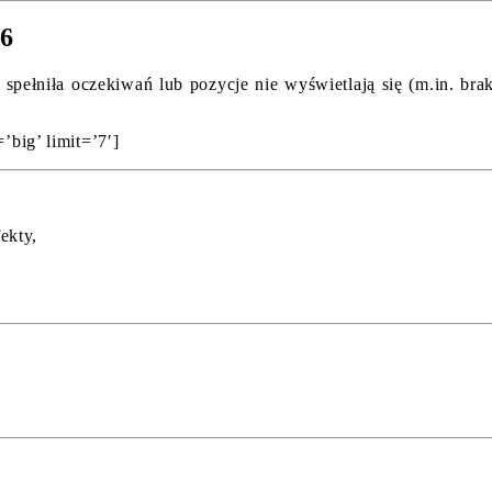
26
spełniła oczekiwań lub pozycje nie wyświetlają się (m.in. br
’big’ limit=’7′]
ekty,