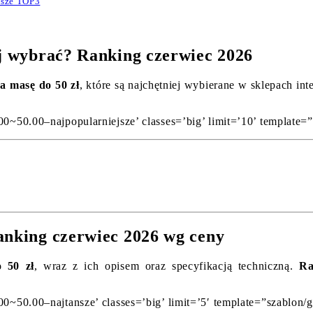
asze TOP3
ej wybrać? Ranking czerwiec 2026
a masę do 50 zł
, które są najchętniej wybierane w sklepach in
00~50.00–najpopularniejsze’ classes=’big’ limit=’10’ template=
anking czerwiec 2026 wg ceny
 50 zł
, wraz z ich opisem oraz specyfikacją techniczną.
Ra
00~50.00–najtansze’ classes=’big’ limit=’5′ template=”szablon/g