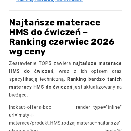
Najtańsze materace
HMS do ćwiczeń –
Ranking czerwiec 2026
wg ceny
Zestawienie TOP5 zawiera
najtańsze materace
HMS do ćwiczeń
, wraz z ich opisem oraz
specyfikacją techniczną.
Ranking bardzo tanich
materacy HMS do ćwiczeń
jest aktualizowany na
bieżąco.
[nokaut-offers-box render_type=”inline”
url=’maty-i-
materace/produkt:HMS,rodzaj:materac–najtansze’
classes=’big’ limit=’5′