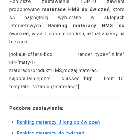
Poniższe zestawienie TOP10 zawiera
proponowane
materace HMS do ćwiczeń
, które
są najchętniej wybierane w sklepach
internetowych.
Ranking materacy HMS do
ćwiczeń
, wraz z opisem modelu, aktualizujemy na
bieżąco.
[nokaut-offers-box render_type=”inline”
url=’maty-i-
materace/produkt:HMS,rodzaj:materac–
najpopularniejsze’ classes=’big’ limit=’10’
template=”szablon/materace”]
Podobne zestawienia:
Ranking materacy Jilong do ćwiczeń
Ranking materacy do ćwiczeń