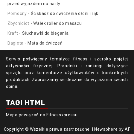
przed wyjazdem na narty
Pomocny
-
Ściskacz do ćwiczenia dłoni i rąk
ZbychIdiot
-
Wałek roller do masażu
Kraft
-
Słuchawki do biegania
Bagieta
-
Mata do ćwiczeń
Serwis poświęcony tematyce fitness i szeroko pojętej
aktywności fizycznej. Poradniki i rankingi dotyczące
sprzętu oraz komentarze użytkowników o konkretnych
produktach. Zapraszamy serdecznie do wyrażania swoich
opinii.
TAGI HTML
Mapa powiązań
na Fitnessxpressu.
Copyright © Wszelkie prawa zastrzeżone.
|
Newsphere
by AF