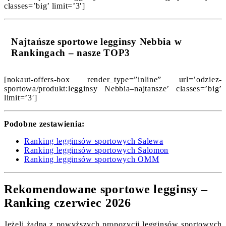
classes=’big’ limit=’3′]
Najtańsze sportowe legginsy Nebbia w
Rankingach – nasze TOP3
[nokaut-offers-box render_type=”inline” url=’odziez-
sportowa/produkt:legginsy Nebbia–najtansze’ classes=’big’
limit=’3′]
Podobne zestawienia:
Ranking legginsów sportowych Salewa
Ranking legginsów sportowych Salomon
Ranking legginsów sportowych OMM
Rekomendowane sportowe legginsy –
Ranking czerwiec 2026
Jeżeli żadna z powyższych propozycji legginsów sportowych