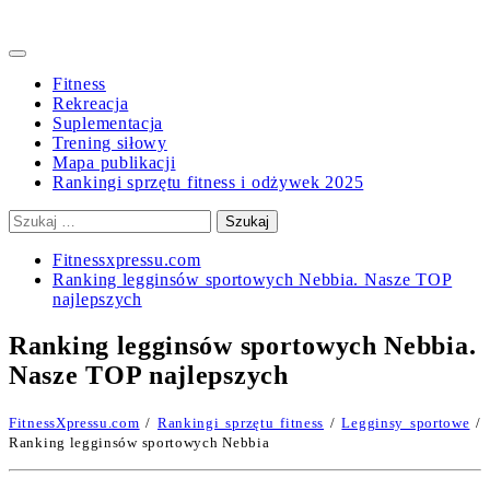
Primary
Menu
Fitness
Rekreacja
Suplementacja
Trening siłowy
Mapa publikacji
Rankingi sprzętu fitness i odżywek 2025
Szukaj:
Fitnessxpressu.com
Ranking legginsów sportowych Nebbia. Nasze TOP
najlepszych
Ranking legginsów sportowych Nebbia.
Nasze TOP najlepszych
FitnessXpressu.com
/
Rankingi sprzętu fitness
/
Legginsy sportowe
/
Ranking legginsów sportowych Nebbia