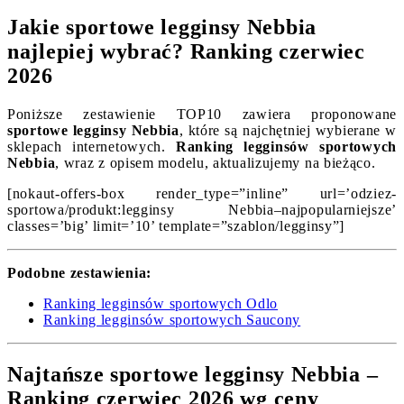
Jakie sportowe legginsy Nebbia
najlepiej wybrać? Ranking czerwiec
2026
Poniższe zestawienie TOP10 zawiera proponowane
sportowe legginsy Nebbia
, które są najchętniej wybierane w
sklepach internetowych.
Ranking legginsów sportowych
Nebbia
, wraz z opisem modelu, aktualizujemy na bieżąco.
[nokaut-offers-box render_type=”inline” url=’odziez-
sportowa/produkt:legginsy Nebbia–najpopularniejsze’
classes=’big’ limit=’10’ template=”szablon/legginsy”]
Podobne zestawienia:
Ranking legginsów sportowych Odlo
Ranking legginsów sportowych Saucony
Najtańsze sportowe legginsy Nebbia –
Ranking czerwiec 2026 wg ceny