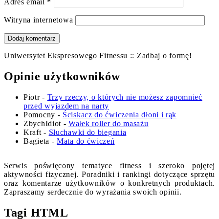
Adres email
*
Witryna internetowa
Uniwersytet Ekspresowego Fitnessu :: Zadbaj o formę!
Opinie użytkowników
Piotr
-
Trzy rzeczy, o których nie możesz zapomnieć
przed wyjazdem na narty
Pomocny
-
Ściskacz do ćwiczenia dłoni i rąk
ZbychIdiot
-
Wałek roller do masażu
Kraft
-
Słuchawki do biegania
Bagieta
-
Mata do ćwiczeń
Serwis poświęcony tematyce fitness i szeroko pojętej
aktywności fizycznej. Poradniki i rankingi dotyczące sprzętu
oraz komentarze użytkowników o konkretnych produktach.
Zapraszamy serdecznie do wyrażania swoich opinii.
Tagi HTML