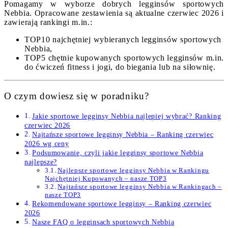
Pomagamy w wyborze dobrych legginsów sportowych
Nebbia. Opracowane zestawienia są aktualne czerwiec 2026 i
zawierają rankingi m.in.:
TOP10 najchętniej wybieranych legginsów sportowych
Nebbia,
TOP5 chętnie kupowanych sportowych legginsów m.in.
do ćwiczeń fitness i jogi, do biegania lub na siłownię.
O czym dowiesz się w poradniku?
Jakie sportowe legginsy Nebbia najlepiej wybrać? Ranking
czerwiec 2026
Najtańsze sportowe legginsy Nebbia – Ranking czerwiec
2026 wg ceny
Podsumowanie, czyli jakie legginsy sportowe Nebbia
najlepsze?
Najlepsze sportowe legginsy Nebbia w Rankingu
Najchętniej Kupowanych – nasze TOP3
Najtańsze sportowe legginsy Nebbia w Rankingach –
nasze TOP3
Rekomendowane sportowe legginsy – Ranking czerwiec
2026
Nasze FAQ o legginsach sportowych Nebbia