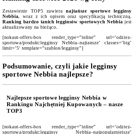
Zestawienie TOP5 zawiera
najtańsze sportowe legginsy
Nebbia
, wraz z ich opisem oraz specyfikacją techniczną.
Ranking bardzo tanich legginsów sportowych Nebbia
jest
aktualizowany na bieżąco.
[nokaut-offers-box render_type=”inline” url=’odziez-
sportowa/produkt:legginsy Nebbia–najtansze’ classes=’big’
limit=’5′ template=”szablon/legginsy”]
Podsumowanie, czyli jakie legginsy
sportowe Nebbia najlepsze?
Najlepsze sportowe legginsy Nebbia w
Rankingu Najchętniej Kupowanych – nasze
TOP3
[nokaut-offers-box render_type=”inline” url=’odziez-
sportowa/produkt:legginsy Nebbia–najpopularniejsze’