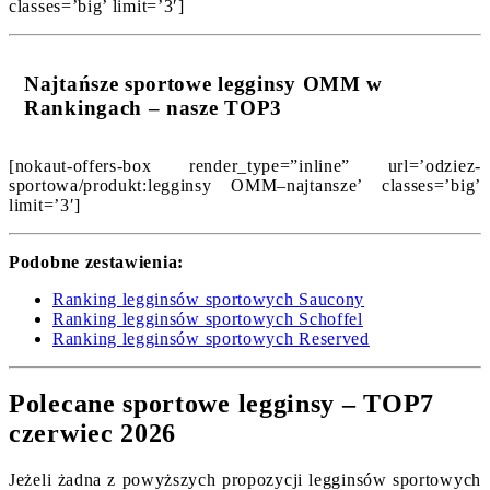
classes=’big’ limit=’3′]
Najtańsze sportowe legginsy OMM w
Rankingach – nasze TOP3
[nokaut-offers-box render_type=”inline” url=’odziez-
sportowa/produkt:legginsy OMM–najtansze’ classes=’big’
limit=’3′]
Podobne zestawienia:
Ranking legginsów sportowych Saucony
Ranking legginsów sportowych Schoffel
Ranking legginsów sportowych Reserved
Polecane sportowe legginsy – TOP7
czerwiec 2026
Jeżeli żadna z powyższych propozycji legginsów sportowych