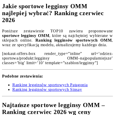
Jakie sportowe legginsy OMM
najlepiej wybrać? Ranking czerwiec
2026
Poniższe zestawienie TOP10 zawiera proponowane
sportowe legginsy OMM
, które są najchętniej wybierane w
sklepach online.
Ranking legginsów sportowych OMM
,
wraz ze specyfikacją modelu, aktualizujemy każdego dnia.
[nokaut-offers-box render_type=”inline” url=’odziez-
sportowa/produkt:legginsy OMM–najpopularniejsze’
classes=’big’ limit=’10’ template=”szablon/legginsy”]
Podobne zestawienia:
Ranking legginsów sportowych Patagonia
Ranking legginsów sportowych Sinsay
Najtańsze sportowe legginsy OMM –
Ranking czerwiec 2026 wg ceny