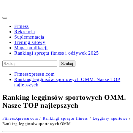
Primary
Menu
Fitness
Rekreacja
Suplementacja
Trening siłowy
Mapa publikacji
Rankingi sprzętu fitness i odżywek 2025
Szukaj:
Fitnessxpressu.com
Ranking legginsów sportowych OMM. Nasze TOP
najlepszych
Ranking legginsów sportowych OMM.
Nasze TOP najlepszych
FitnessXpressu.com
/
Rankingi sprzętu fitness
/
Legginsy sportowe
/
Ranking legginsów sportowych OMM