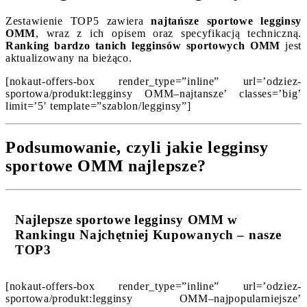
Zestawienie TOP5 zawiera
najtańsze sportowe legginsy
OMM
, wraz z ich opisem oraz specyfikacją techniczną.
Ranking bardzo tanich legginsów sportowych OMM
jest
aktualizowany na bieżąco.
[nokaut-offers-box render_type=”inline” url=’odziez-
sportowa/produkt:legginsy OMM–najtansze’ classes=’big’
limit=’5′ template=”szablon/legginsy”]
Podsumowanie, czyli jakie legginsy
sportowe OMM najlepsze?
Najlepsze sportowe legginsy OMM w
Rankingu Najchętniej Kupowanych – nasze
TOP3
[nokaut-offers-box render_type=”inline” url=’odziez-
sportowa/produkt:legginsy OMM–najpopularniejsze’