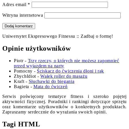
Adres email
*
Witryna internetowa
Uniwersytet Ekspresowego Fitnessu :: Zadbaj o formę!
Opinie użytkowników
Piotr
-
Trzy rzeczy, o których nie możesz zapomnieć
przed wyjazdem na narty
Pomocny
-
Ściskacz do ćwiczenia dłoni i rąk
ZbychIdiot
-
Wałek roller do masażu
Kraft
-
Słuchawki do biegania
Bagieta
-
Mata do ćwiczeń
Serwis poświęcony tematyce fitness i szeroko pojętej
aktywności fizycznej. Poradniki i rankingi dotyczące sprzętu
oraz komentarze użytkowników o konkretnych produktach.
Zapraszamy serdecznie do wyrażania swoich opinii.
Tagi HTML