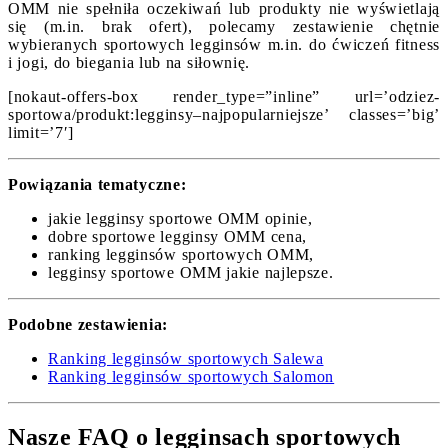
OMM nie spełniła oczekiwań lub produkty nie wyświetlają
się (m.in. brak ofert), polecamy zestawienie chętnie
wybieranych sportowych legginsów m.in. do ćwiczeń fitness
i jogi, do biegania lub na siłownię.
[nokaut-offers-box render_type=”inline” url=’odziez-
sportowa/produkt:legginsy–najpopularniejsze’ classes=’big’
limit=’7′]
Powiązania tematyczne:
jakie legginsy sportowe OMM opinie,
dobre sportowe legginsy OMM cena,
ranking legginsów sportowych OMM,
legginsy sportowe OMM jakie najlepsze.
Podobne zestawienia:
Ranking legginsów sportowych Salewa
Ranking legginsów sportowych Salomon
Nasze FAQ o legginsach sportowych