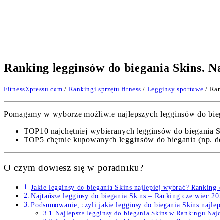
Ranking legginsów do biegania Skins. 
FitnessXpressu.com
/
Rankingi sprzętu fitness
/
Legginsy sportowe
/ Ran
Pomagamy w wyborze możliwie najlepszych legginsów do biegan
TOP10 najchętniej wybieranych legginsów do biegania S
TOP5 chętnie kupowanych legginsów do biegania (np. do 
O czym dowiesz się w poradniku?
Jakie legginsy do biegania Skins najlepiej wybrać? Ranking
Najtańsze legginsy do biegania Skins – Ranking czerwiec 2
Podsumowanie, czyli jakie legginsy do biegania Skins najle
Najlepsze legginsy do biegania Skins w Rankingu Na