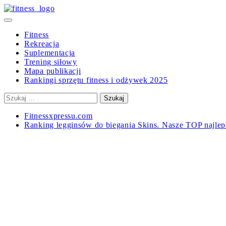
Skip
to
Primary
content
Menu
Fitness
Rekreacja
Suplementacja
Trening siłowy
Mapa publikacji
Rankingi sprzętu fitness i odżywek 2025
Szukaj:
Fitnessxpressu.com
Ranking legginsów do biegania Skins. Nasze TOP najle