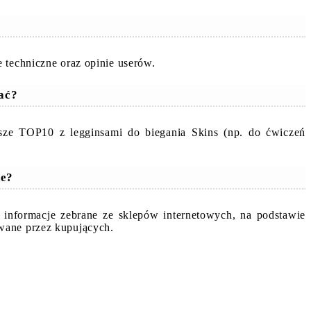
 techniczne oraz opinie userów.
rać?
asze TOP10 z legginsami do biegania Skins (np. do ćwiczeń
ne?
ą informacje zebrane ze sklepów internetowych, na podstawie
wane przez kupujących.