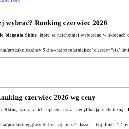
 nasze TOP3
piej wybrać? Ranking czerwiec 2026
do biegania Skins
, które są najchętniej wybierane w sklepach 
nia/produkt:legginsy Skins–najpopularniejsze’ classes=’big’ lim
 Ranking czerwiec 2026 wg ceny
ia Skins
, wraz z ich opisem oraz specyfikacją techniczną.
nia/produkt:legginsy Skins–najtansze’ classes=’big’ limit=’5′ t