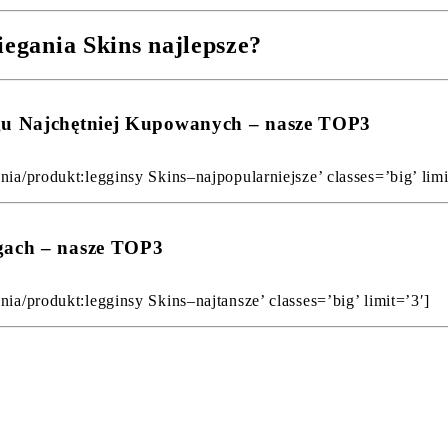
iegania Skins najlepsze?
ngu Najchętniej Kupowanych – nasze TOP3
ia/produkt:legginsy Skins–najpopularniejsze’ classes=’big’ limi
ngach – nasze TOP3
ia/produkt:legginsy Skins–najtansze’ classes=’big’ limit=’3′]