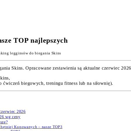
Nasze TOP najlepszych
king legginsów do biegania Skins
ia Skins. Opracowane zestawienia są aktualne czerwiec 2026 i
kins,
ćwiczeń biegowych, treningu fitness lub na siłownię).
 czerwiec 2026
026 wg ceny
psze?
jchętniej Kupowanych – nasze TOP3