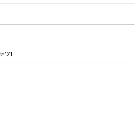
t=’3′]