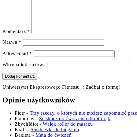
Komentarz
*
Nazwa
*
Adres email
*
Witryna internetowa
Uniwersytet Ekspresowego Fitnessu :: Zadbaj o formę!
Opinie użytkowników
Piotr
-
Trzy rzeczy, o których nie możesz zapomnieć prz
Pomocny
-
Ściskacz do ćwiczenia dłoni i rąk
ZbychIdiot
-
Wałek roller do masażu
Kraft
-
Słuchawki do biegania
Bagieta
-
Mata do ćwiczeń