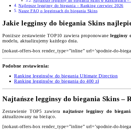
Najtańsze legginsy do biegania Skins w Rankingach –
Najlepsze legginsy do biegania – Ranking czerwiec 2026
Nasze FAQ o legginsach do biegania Skins
Jakie legginsy do biegania Skins najle
Poniższe zestawienie TOP10 zawiera proponowane
legginsy 
modelu, aktualizujemy każdego dnia.
[nokaut-offers-box render_type=”inline” url=’spodnie-do-biega
Podobne zestawienia:
Ranking legginsów do biegania Ultimate Direction
Ranking legginsów do biegania do 400 zł
Najtańsze legginsy do biegania Skins –
Zestawienie TOP5 zawiera
najtańsze legginsy do biegan
aktualizowany na bieżąco.
[nokaut-offers-box render_type=”inline” url=’spodnie-do-biega