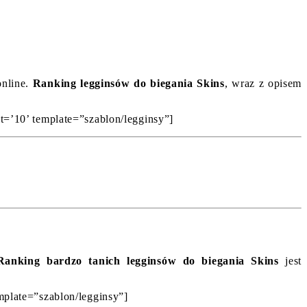
online.
Ranking legginsów do biegania Skins
, wraz z opisem
it=’10’ template=”szablon/legginsy”]
Ranking bardzo tanich legginsów do biegania Skins
jest
emplate=”szablon/legginsy”]