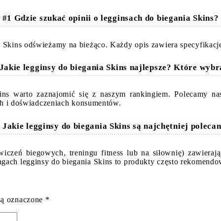
#1 Gdzie szukać opinii o legginsach do biegania Skins?
 Skins odświeżamy na bieżąco. Każdy opis zawiera specyfikacje
Jakie legginsy do biegania Skins najlepsze? Które wyb
kins warto zaznajomić się z naszym rankingiem. Polecamy n
iach i doświadczeniach konsumentów.
 Jakie legginsy do biegania Skins są najchętniej poleca
wiczeń biegowych, treningu fitness lub na siłownię) zawieraj
ngach legginsy do biegania Skins to produkty często rekomendo
są oznaczone
*