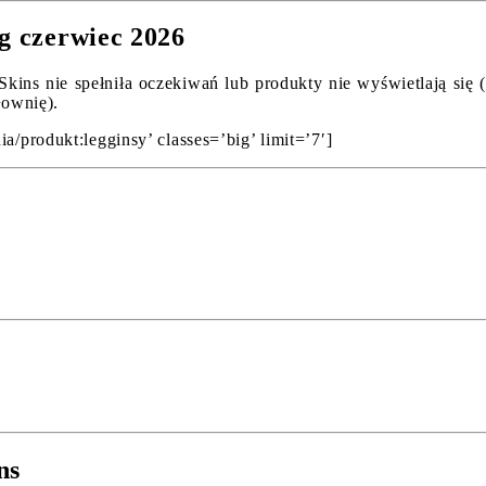
ng czerwiec 2026
kins nie spełniła oczekiwań lub produkty nie wyświetlają się 
łownię).
a/produkt:legginsy’ classes=’big’ limit=’7′]
ns