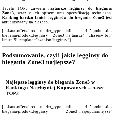
Tabela TOP5 zawiera
najtańsze legginsy do biegania
Zone3
, wraz z ich opisem oraz specyfikacją techniczną.
Ranking bardzo tanich legginsów do biegania Zone3
jest
aktualizowany na bieżąco.
[nokaut-offers-box render_type=”inline” url=’spodnie-do-
biegania/produkt:legginsy Zone3–najtansze’ classes=’big’
limit=’5′ template=”szablon/legginsy”]
Podsumowanie, czyli jakie legginsy do
biegania Zone3 najlepsze?
Najlepsze legginsy do biegania Zone3 w
Rankingu Najchętniej Kupowanych – nasze
TOP3
[nokaut-offers-box render_type=”inline” url=’spodnie-do-
biegania/produkt:legginsy Zone3–najpopularniejsze’