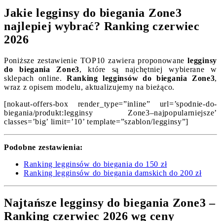
Jakie legginsy do biegania Zone3
najlepiej wybrać? Ranking czerwiec
2026
Poniższe zestawienie TOP10 zawiera proponowane
legginsy
do biegania Zone3
, które są najchętniej wybierane w
sklepach online.
Ranking legginsów do biegania Zone3
,
wraz z opisem modelu, aktualizujemy na bieżąco.
[nokaut-offers-box render_type=”inline” url=’spodnie-do-
biegania/produkt:legginsy Zone3–najpopularniejsze’
classes=’big’ limit=’10’ template=”szablon/legginsy”]
Podobne zestawienia:
Ranking legginsów do biegania do 150 zł
Ranking legginsów do biegania damskich do 200 zł
Najtańsze legginsy do biegania Zone3 –
Ranking czerwiec 2026 wg ceny