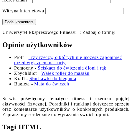
Witryna internetowa
Uniwersytet Ekspresowego Fitnessu :: Zadbaj o formę!
Opinie użytkowników
Piotr
-
Trzy rzeczy, o których nie możesz zapomnieć
przed wyjazdem na narty
Pomocny
-
Ściskacz do ćwiczenia dłoni i rąk
ZbychIdiot
-
Wałek roller do masażu
Kraft
-
Słuchawki do biegania
Bagieta
-
Mata do ćwiczeń
Serwis poświęcony tematyce fitness i szeroko pojętej
aktywności fizycznej. Poradniki i rankingi dotyczące sprzętu
oraz komentarze użytkowników o konkretnych produktach.
Zapraszamy serdecznie do wyrażania swoich opinii.
Tagi HTML