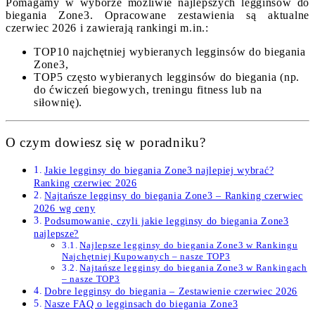
Pomagamy w wyborze możliwie najlepszych legginsów do
biegania Zone3. Opracowane zestawienia są aktualne
czerwiec 2026 i zawierają rankingi m.in.:
TOP10 najchętniej wybieranych legginsów do biegania
Zone3,
TOP5 często wybieranych legginsów do biegania (np.
do ćwiczeń biegowych, treningu fitness lub na
siłownię).
O czym dowiesz się w poradniku?
Jakie legginsy do biegania Zone3 najlepiej wybrać?
Ranking czerwiec 2026
Najtańsze legginsy do biegania Zone3 – Ranking czerwiec
2026 wg ceny
Podsumowanie, czyli jakie legginsy do biegania Zone3
najlepsze?
Najlepsze legginsy do biegania Zone3 w Rankingu
Najchętniej Kupowanych – nasze TOP3
Najtańsze legginsy do biegania Zone3 w Rankingach
– nasze TOP3
Dobre legginsy do biegania – Zestawienie czerwiec 2026
Nasze FAQ o legginsach do biegania Zone3