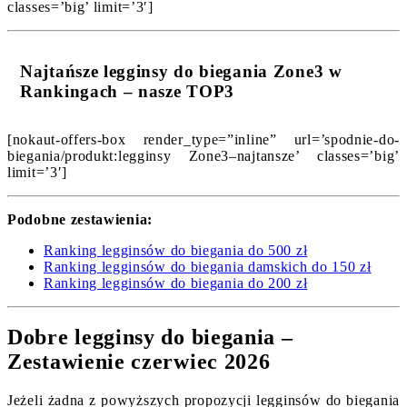
classes=’big’ limit=’3′]
Najtańsze legginsy do biegania Zone3 w
Rankingach – nasze TOP3
[nokaut-offers-box render_type=”inline” url=’spodnie-do-
biegania/produkt:legginsy Zone3–najtansze’ classes=’big’
limit=’3′]
Podobne zestawienia:
Ranking legginsów do biegania do 500 zł
Ranking legginsów do biegania damskich do 150 zł
Ranking legginsów do biegania do 200 zł
Dobre legginsy do biegania –
Zestawienie czerwiec 2026
Jeżeli żadna z powyższych propozycji legginsów do biegania