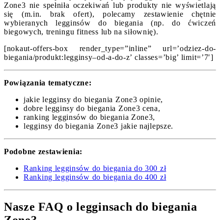
Zone3 nie spełniła oczekiwań lub produkty nie wyświetlają
się (m.in. brak ofert), polecamy zestawienie chętnie
wybieranych legginsów do biegania (np. do ćwiczeń
biegowych, treningu fitness lub na siłownię).
[nokaut-offers-box render_type=”inline” url=’odziez-do-
biegania/produkt:legginsy–od-a-do-z’ classes=’big’ limit=’7′]
Powiązania tematyczne:
jakie legginsy do biegania Zone3 opinie,
dobre legginsy do biegania Zone3 cena,
ranking legginsów do biegania Zone3,
legginsy do biegania Zone3 jakie najlepsze.
Podobne zestawienia:
Ranking legginsów do biegania do 300 zł
Ranking legginsów do biegania do 400 zł
Nasze FAQ o legginsach do biegania