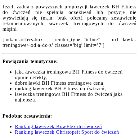
Jeżeli żadna z powyższych propozycji ławeczek BH Fitness
do ćwiczeń nie spełniła oczekiwań lub pozycje nie
wyświetlają się (m.in. brak ofert), polecamy zestawienie
rekomendowanych ławeczek treningowych do ćwiczeń
mięśni.
[nokaut-offers-box render_type=”inline” url=’lawki-
treningowe/–od-a-do-z’ classes=’big’ limit=’7′]
Powiązania tematyczne:
jaka ławeczka treningowa BH Fitness do ćwiczeń
opinie i efekty,
dobre ławki BH Fitness treningowe cena,
ranking ławeczek BH Fitness do ćwiczeń,
ławeczka treningowa BH Fitness do ćwiczeń jaka
najlepsza.
Podobne zestawienia:
Ranking ławeczek BowFlex do ćwiczeń
Ranking ławeczek Christopeit Sport do ćwiczeń