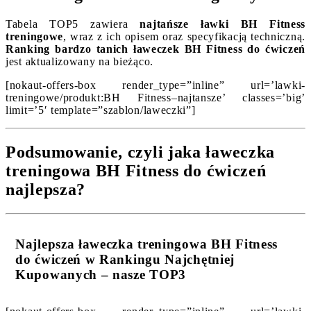
Tabela TOP5 zawiera
najtańsze ławki BH Fitness
treningowe
, wraz z ich opisem oraz specyfikacją techniczną.
Ranking bardzo tanich ławeczek BH Fitness do ćwiczeń
jest aktualizowany na bieżąco.
[nokaut-offers-box render_type=”inline” url=’lawki-
treningowe/produkt:BH Fitness–najtansze’ classes=’big’
limit=’5′ template=”szablon/laweczki”]
Podsumowanie, czyli jaka ławeczka
treningowa BH Fitness do ćwiczeń
najlepsza?
Najlepsza ławeczka treningowa BH Fitness
do ćwiczeń w Rankingu Najchętniej
Kupowanych – nasze TOP3