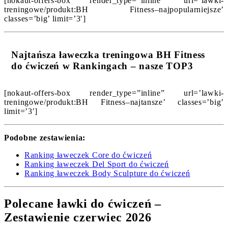
[nokaut-offers-box render_type=”inline” url=’lawki-
treningowe/produkt:BH Fitness–najpopularniejsze’
classes=’big’ limit=’3′]
Najtańsza ławeczka treningowa BH Fitness
do ćwiczeń w Rankingach – nasze TOP3
[nokaut-offers-box render_type=”inline” url=’lawki-
treningowe/produkt:BH Fitness–najtansze’ classes=’big’
limit=’3′]
Podobne zestawienia:
Ranking ławeczek Core do ćwiczeń
Ranking ławeczek Del Sport do ćwiczeń
Ranking ławeczek Body Sculpture do ćwiczeń
Polecane ławki do ćwiczeń –
Zestawienie czerwiec 2026