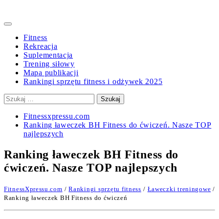
Primary
Menu
Fitness
Rekreacja
Suplementacja
Trening siłowy
Mapa publikacji
Rankingi sprzętu fitness i odżywek 2025
Szukaj:
Fitnessxpressu.com
Ranking ławeczek BH Fitness do ćwiczeń. Nasze TOP
najlepszych
Ranking ławeczek BH Fitness do
ćwiczeń. Nasze TOP najlepszych
FitnessXpressu.com
/
Rankingi sprzętu fitness
/
Ławeczki treningowe
/
Ranking ławeczek BH Fitness do ćwiczeń