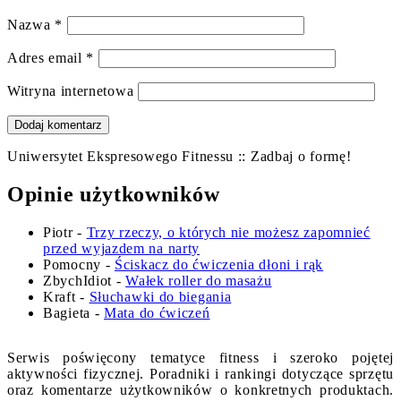
Nazwa
*
Adres email
*
Witryna internetowa
Uniwersytet Ekspresowego Fitnessu :: Zadbaj o formę!
Opinie użytkowników
Piotr
-
Trzy rzeczy, o których nie możesz zapomnieć
przed wyjazdem na narty
Pomocny
-
Ściskacz do ćwiczenia dłoni i rąk
ZbychIdiot
-
Wałek roller do masażu
Kraft
-
Słuchawki do biegania
Bagieta
-
Mata do ćwiczeń
Serwis poświęcony tematyce fitness i szeroko pojętej
aktywności fizycznej. Poradniki i rankingi dotyczące sprzętu
oraz komentarze użytkowników o konkretnych produktach.