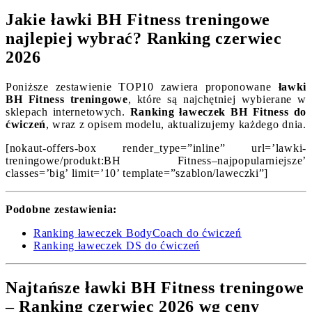
Jakie ławki BH Fitness treningowe
najlepiej wybrać? Ranking czerwiec
2026
Poniższe zestawienie TOP10 zawiera proponowane
ławki
BH Fitness treningowe
, które są najchętniej wybierane w
sklepach internetowych.
Ranking ławeczek BH Fitness do
ćwiczeń
, wraz z opisem modelu, aktualizujemy każdego dnia.
[nokaut-offers-box render_type=”inline” url=’lawki-
treningowe/produkt:BH Fitness–najpopularniejsze’
classes=’big’ limit=’10’ template=”szablon/laweczki”]
Podobne zestawienia:
Ranking ławeczek BodyCoach do ćwiczeń
Ranking ławeczek DS do ćwiczeń
Najtańsze ławki BH Fitness treningowe
– Ranking czerwiec 2026 wg ceny