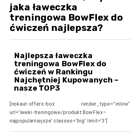
jaka ławeczka
treningowa BowFlex do
ćwiczeń najlepsza?
Najlepsza ławeczka
treningowa BowFlex do
ćwiczeń w Rankingu
Najchętniej Kupowanych –
nasze TOP3
[nokaut-offers-box render_type=”inline”
url=’lawki-treningowe/produkt:BowFlex–
najpopularniejsze’ classes=’big’ limit=’3′]