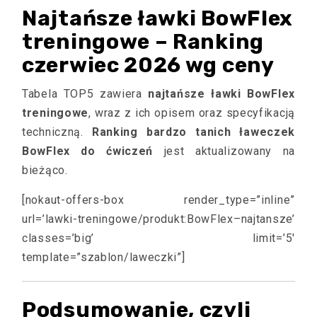
Najtańsze ławki BowFlex
treningowe – Ranking
czerwiec 2026 wg ceny
Tabela TOP5 zawiera
najtańsze ławki BowFlex
treningowe
, wraz z ich opisem oraz specyfikacją
techniczną.
Ranking bardzo tanich ławeczek
BowFlex do ćwiczeń
jest aktualizowany na
bieżąco.
[nokaut-offers-box render_type=”inline”
url=’lawki-treningowe/produkt:BowFlex–najtansze’
classes=’big’ limit=’5′
template=”szablon/laweczki”]
Podsumowanie, czyli