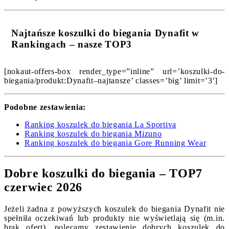
Najtańsze koszulki do biegania Dynafit w
Rankingach – nasze TOP3
[nokaut-offers-box render_type=”inline” url=’koszulki-do-
biegania/produkt:Dynafit–najtansze’ classes=’big’ limit=’3′]
Podobne zestawienia:
Ranking koszulek do biegania La Sportiva
Ranking koszulek do biegania Mizuno
Ranking koszulek do biegania Gore Running Wear
Dobre koszulki do biegania – TOP7
czerwiec 2026
Jeżeli żadna z powyższych koszulek do biegania Dynafit nie
spełniła oczekiwań lub produkty nie wyświetlają się (m.in.
brak ofert), polecamy zestawienie dobrych koszulek do