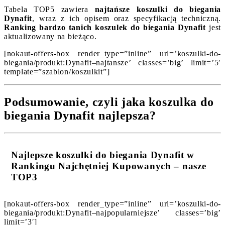
Tabela TOP5 zawiera
najtańsze koszulki do biegania
Dynafit
, wraz z ich opisem oraz specyfikacją techniczną.
Ranking bardzo tanich koszulek do biegania Dynafit
jest
aktualizowany na bieżąco.
[nokaut-offers-box render_type=”inline” url=’koszulki-do-
biegania/produkt:Dynafit–najtansze’ classes=’big’ limit=’5′
template=”szablon/koszulkit”]
Podsumowanie, czyli jaka koszulka do
biegania Dynafit najlepsza?
Najlepsze koszulki do biegania Dynafit w
Rankingu Najchętniej Kupowanych – nasze
TOP3
[nokaut-offers-box render_type=”inline” url=’koszulki-do-
biegania/produkt:Dynafit–najpopularniejsze’ classes=’big’
limit=’3′]