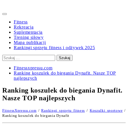
Primary
Menu
Fitness
Rekreacja
Suplementacja
Trening siłowy
Mapa publikacji
Rankingi sprzętu fitness i odżywek 2025
Szukaj:
Fitnessxpressu.com
Ranking koszulek do biegania Dynafit. Nasze TOP
najlepszych
Ranking koszulek do biegania Dynafit.
Nasze TOP najlepszych
FitnessXpressu.com
/
Rankingi sprzętu fitness
/
Koszulki sportowe
/
Ranking koszulek do biegania Dynafit