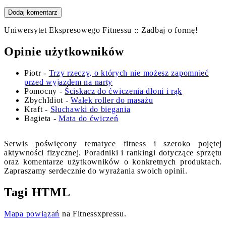
Uniwersytet Ekspresowego Fitnessu :: Zadbaj o formę!
Opinie użytkowników
Piotr
-
Trzy rzeczy, o których nie możesz zapomnieć
przed wyjazdem na narty
Pomocny
-
Ściskacz do ćwiczenia dłoni i rąk
ZbychIdiot
-
Wałek roller do masażu
Kraft
-
Słuchawki do biegania
Bagieta
-
Mata do ćwiczeń
Serwis poświęcony tematyce fitness i szeroko pojętej
aktywności fizycznej. Poradniki i rankingi dotyczące sprzętu
oraz komentarze użytkowników o konkretnych produktach.
Zapraszamy serdecznie do wyrażania swoich opinii.
Tagi HTML
Mapa powiązań
na Fitnessxpressu.