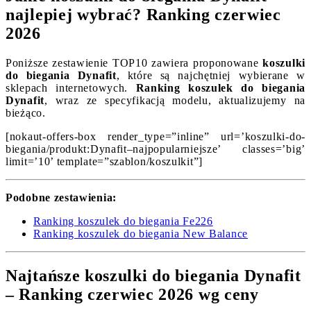
najlepiej wybrać? Ranking czerwiec
2026
Poniższe zestawienie TOP10 zawiera proponowane
koszulki
do biegania Dynafit
, które są najchętniej wybierane w
sklepach internetowych.
Ranking koszulek do biegania
Dynafit
, wraz ze specyfikacją modelu, aktualizujemy na
bieżąco.
[nokaut-offers-box render_type=”inline” url=’koszulki-do-
biegania/produkt:Dynafit–najpopularniejsze’ classes=’big’
limit=’10’ template=”szablon/koszulkit”]
Podobne zestawienia:
Ranking koszulek do biegania Fe226
Ranking koszulek do biegania New Balance
Najtańsze koszulki do biegania Dynafit
– Ranking czerwiec 2026 wg ceny