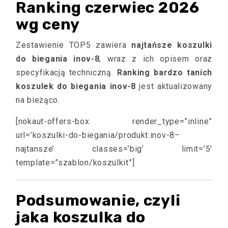
Ranking czerwiec 2026
wg ceny
Zestawienie TOP5 zawiera
najtańsze koszulki
do biegania inov-8
, wraz z ich opisem oraz
specyfikacją techniczną.
Ranking bardzo tanich
koszulek do biegania inov-8
jest aktualizowany
na bieżąco.
[nokaut-offers-box render_type=”inline”
url=’koszulki-do-biegania/produkt:inov-8–
najtansze’ classes=’big’ limit=’5′
template=”szablon/koszulkit”]
Podsumowanie, czyli
jaka koszulka do