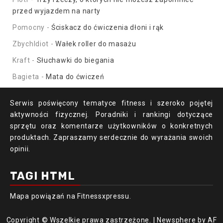
przed wyjazdem na narty
Pomocny
-
Ściskacz do ćwiczenia dłoni i rąk
ZbychIdiot
-
Wałek roller do masażu
Kraft
-
Słuchawki do biegania
Bagieta
-
Mata do ćwiczeń
Serwis poświęcony tematyce fitness i szeroko pojętej
aktywności fizycznej. Poradniki i rankingi dotyczące
sprzętu oraz komentarze użytkowników o konkretnych
produktach. Zapraszamy serdecznie do wyrażania swoich
opinii.
TAGI HTML
Mapa powiązań
na Fitnessxpressu.
Copyright © Wszelkie prawa zastrzeżone.
|
Newsphere
by AF