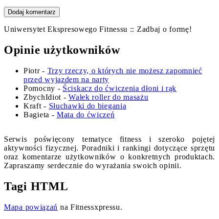
Uniwersytet Ekspresowego Fitnessu :: Zadbaj o formę!
Opinie użytkowników
Piotr
-
Trzy rzeczy, o których nie możesz zapomnieć
przed wyjazdem na narty
Pomocny
-
Ściskacz do ćwiczenia dłoni i rąk
ZbychIdiot
-
Wałek roller do masażu
Kraft
-
Słuchawki do biegania
Bagieta
-
Mata do ćwiczeń
Serwis poświęcony tematyce fitness i szeroko pojętej
aktywności fizycznej. Poradniki i rankingi dotyczące sprzętu
oraz komentarze użytkowników o konkretnych produktach.
Zapraszamy serdecznie do wyrażania swoich opinii.
Tagi HTML
Mapa powiązań
na Fitnessxpressu.