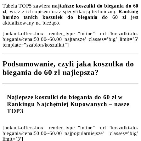
Tabela TOP5 zawiera
najtańsze koszulki do biegania do 60
zł
, wraz z ich opisem oraz specyfikacją techniczną.
Ranking
bardzo tanich koszulek do biegania do 60 zł
jest
aktualizowany na bieżąco.
[nokaut-offers-box render_type=”inline” url=’koszulki-do-
biegania/cena:50.00~60.00–najtansze’ classes=’big’ limit=’5′
template=”szablon/koszulkit”]
Podsumowanie, czyli jaka koszulka do
biegania do 60 zł najlepsza?
Najlepsze koszulki do biegania do 60 zł w
Rankingu Najchętniej Kupowanych – nasze
TOP3
[nokaut-offers-box render_type=”inline” url=’koszulki-do-
biegania/cena:50.00~60.00–najpopularniejsze’ classes=’big’
limit=’3′]