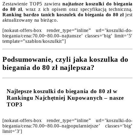
Zestawienie TOP5 zawiera
najtańsze koszulki do biegania
do 80 zł
, wraz z ich opisem oraz specyfikacją techniczną.
Ranking bardzo tanich koszulek do biegania do 80 zł
jest
aktualizowany na bieżąco.
[nokaut-offers-box render_type=”inline” url=’koszulki-do-
biegania/cena:70.00~80.00–najtansze’ classes=’big’ limit=’5′
template=”szablon/koszulkit”]
Podsumowanie, czyli jaka koszulka do
biegania do 80 zł najlepsza?
Najlepsze koszulki do biegania do 80 zł w
Rankingu Najchętniej Kupowanych – nasze
TOP3
[nokaut-offers-box render_type=”inline” url=’koszulki-do-
biegania/cena:70.00~80.00–najpopularniejsze’ classes=’big’
limit=’3′]