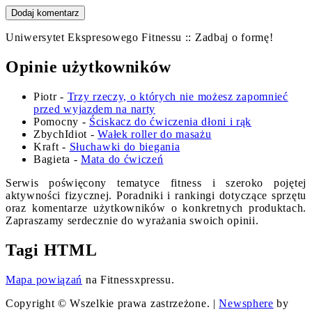
Uniwersytet Ekspresowego Fitnessu :: Zadbaj o formę!
Opinie użytkowników
Piotr
-
Trzy rzeczy, o których nie możesz zapomnieć
przed wyjazdem na narty
Pomocny
-
Ściskacz do ćwiczenia dłoni i rąk
ZbychIdiot
-
Wałek roller do masażu
Kraft
-
Słuchawki do biegania
Bagieta
-
Mata do ćwiczeń
Serwis poświęcony tematyce fitness i szeroko pojętej
aktywności fizycznej. Poradniki i rankingi dotyczące sprzętu
oraz komentarze użytkowników o konkretnych produktach.
Zapraszamy serdecznie do wyrażania swoich opinii.
Tagi HTML
Mapa powiązań
na Fitnessxpressu.
Copyright © Wszelkie prawa zastrzeżone.
|
Newsphere
by