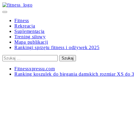
Skip
to
Primary
content
Menu
Fitness
Rekreacja
Suplementacja
Trening siłowy
Mapa publikacji
Rankingi sprzętu fitness i odżywek 2025
Szukaj:
Fitnessxpressu.com
Ranking koszulek do biegania damskich rozmiar XS do 3