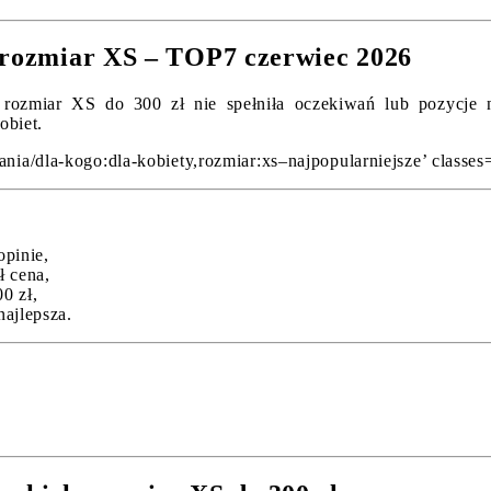
e rozmiar XS – TOP7 czerwiec 2026
rozmiar XS do 300 zł nie spełniła oczekiwań lub pozycje nie
obiet.
nia/dla-kogo:dla-kobiety,rozmiar:xs–najpopularniejsze’ classes=
opinie,
ł cena,
0 zł,
najlepsza.