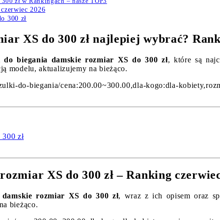
o 300 zł w Rankingach – nasze TOP3
 czerwiec 2026
o 300 zł
miar XS do 300 zł najlepiej wybrać? Ran
i do biegania damskie rozmiar XS do 300 zł
, które są naj
cją modelu, aktualizujemy na bieżąco.
-do-biegania/cena:200.00~300.00,dla-kogo:dla-kobiety,
 300 zł
 rozmiar XS do 300 zł – Ranking czerwie
a damskie rozmiar XS do 300 zł
, wraz z ich opisem oraz sp
na bieżąco.