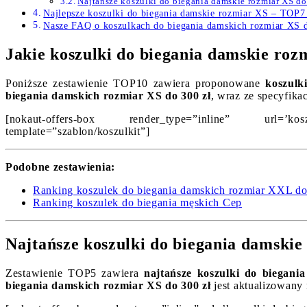
Najtańsze koszulki do biegania damskie rozmiar XS d
Najlepsze koszulki do biegania damskie rozmiar XS – TOP7
Nasze FAQ o koszulkach do biegania damskich rozmiar XS d
Jakie koszulki do biegania damskie roz
Poniższe zestawienie TOP10 zawiera proponowane
koszulk
biegania damskich rozmiar XS do 300 zł
, wraz ze specyfika
[nokaut-offers-box render_type=”inline” url=’koszulki
template=”szablon/koszulkit”]
Podobne zestawienia:
Ranking koszulek do biegania damskich rozmiar XXL do
Ranking koszulek do biegania męskich Cep
Najtańsze koszulki do biegania damskie
Zestawienie TOP5 zawiera
najtańsze koszulki do biegani
biegania damskich rozmiar XS do 300 zł
jest aktualizowany 