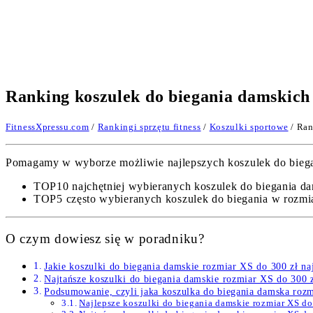
Ranking koszulek do biegania damskich
FitnessXpressu.com
/
Rankingi sprzętu fitness
/
Koszulki sportowe
/ Ran
Pomagamy w wyborze możliwie najlepszych koszulek do biegani
TOP10 najchętniej wybieranych koszulek do biegania da
TOP5 często wybieranych koszulek do biegania w rozmia
O czym dowiesz się w poradniku?
Jakie koszulki do biegania damskie rozmiar XS do 300 zł n
Najtańsze koszulki do biegania damskie rozmiar XS do 300 
Podsumowanie, czyli jaka koszulka do biegania damska rozm
Najlepsze koszulki do biegania damskie rozmiar XS 