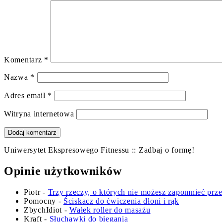
Komentarz
*
Nazwa
*
Adres email
*
Witryna internetowa
Uniwersytet Ekspresowego Fitnessu :: Zadbaj o formę!
Opinie użytkowników
Piotr
-
Trzy rzeczy, o których nie możesz zapomnieć prz
Pomocny
-
Ściskacz do ćwiczenia dłoni i rąk
ZbychIdiot
-
Wałek roller do masażu
Kraft
-
Słuchawki do biegania