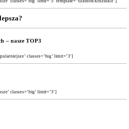
ze’ classes=’big’ limit=’5′ template=”szablon/koszulkit”]
lepsza?
ch – nasze TOP3
larniejsze’ classes=’big’ limit=’3′]
ze’ classes=’big’ limit=’3′]