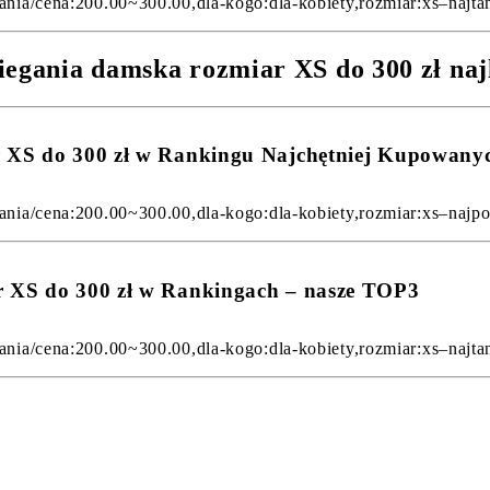
ania/cena:200.00~300.00,dla-kogo:dla-kobiety,rozmiar:xs–najtans
iegania damska rozmiar XS do 300 zł naj
ar XS do 300 zł w Rankingu Najchętniej Kupowany
ania/cena:200.00~300.00,dla-kogo:dla-kobiety,rozmiar:xs–najpopu
ar XS do 300 zł w Rankingach – nasze TOP3
ania/cena:200.00~300.00,dla-kogo:dla-kobiety,rozmiar:xs–najtans