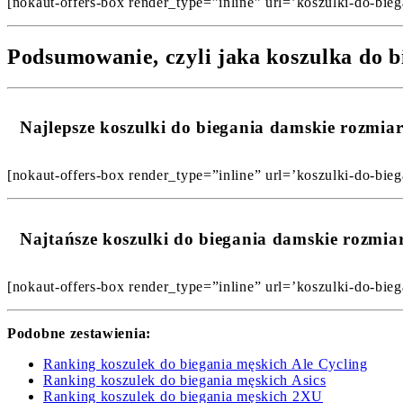
[nokaut-offers-box render_type=”inline” url=’koszulki-do-bieg
Podsumowanie, czyli jaka koszulka do b
Najlepsze koszulki do biegania damskie rozmi
[nokaut-offers-box render_type=”inline” url=’koszulki-do-bieg
Najtańsze koszulki do biegania damskie rozmi
[nokaut-offers-box render_type=”inline” url=’koszulki-do-bieg
Podobne zestawienia:
Ranking koszulek do biegania męskich Ale Cycling
Ranking koszulek do biegania męskich Asics
Ranking koszulek do biegania męskich 2XU