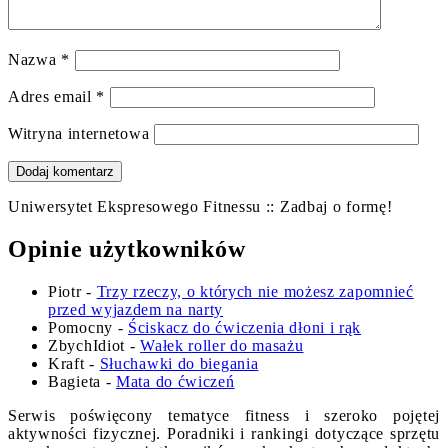
Nazwa
*
Adres email
*
Witryna internetowa
Uniwersytet Ekspresowego Fitnessu :: Zadbaj o formę!
Opinie użytkowników
Piotr
-
Trzy rzeczy, o których nie możesz zapomnieć
przed wyjazdem na narty
Pomocny
-
Ściskacz do ćwiczenia dłoni i rąk
ZbychIdiot
-
Wałek roller do masażu
Kraft
-
Słuchawki do biegania
Bagieta
-
Mata do ćwiczeń
Serwis poświęcony tematyce fitness i szeroko pojętej
aktywności fizycznej. Poradniki i rankingi dotyczące sprzętu