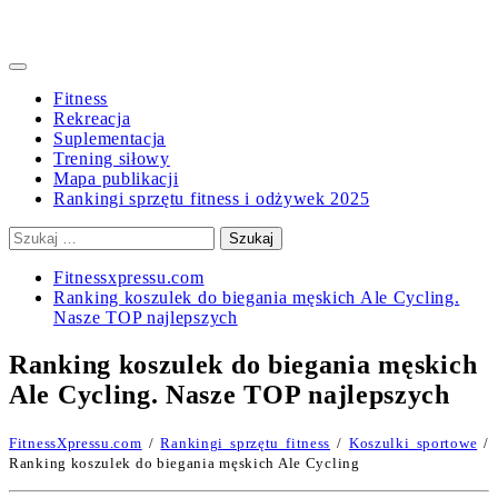
Primary
Menu
Fitness
Rekreacja
Suplementacja
Trening siłowy
Mapa publikacji
Rankingi sprzętu fitness i odżywek 2025
Szukaj:
Fitnessxpressu.com
Ranking koszulek do biegania męskich Ale Cycling.
Nasze TOP najlepszych
Ranking koszulek do biegania męskich
Ale Cycling. Nasze TOP najlepszych
FitnessXpressu.com
/
Rankingi sprzętu fitness
/
Koszulki sportowe
/
Ranking koszulek do biegania męskich Ale Cycling