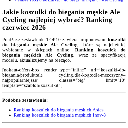
Nasze FAQ o koszulkach do biegania męskich Ale Cycling
Jakie koszulki do biegania męskie Ale
Cycling najlepiej wybrać? Ranking
czerwiec 2026
Poniższe zestawienie TOP10 zawiera proponowane
koszulki
do biegania męskie Ale Cycling
, które są najchętniej
wybierane w sklepach online.
Ranking koszulek do
biegania męskich Ale Cycling
, wraz ze specyfikacją
modelu, aktualizujemy na bieżąco.
[nokaut-offers-box render_type=”inline” url=’koszulki-do-
biegania/produkt:ale cycling,dla-kogo:dla-mezczyzny–
najpopularniejsze’ classes=’big’ limit=’10’
template=”szablon/koszulkit”]
Podobne zestawienia:
Ranking koszulek do biegania męskich Asics
Ranking koszulek do biegania męskich Inov-8