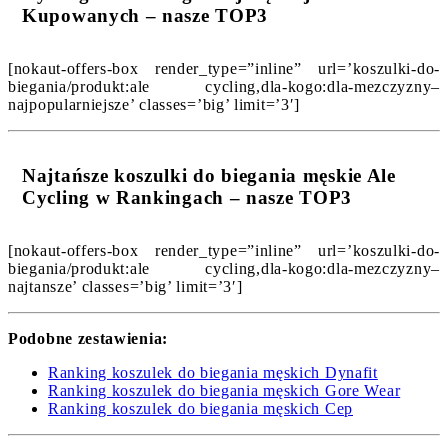
Kupowanych – nasze TOP3
[nokaut-offers-box render_type=”inline” url=’koszulki-do-
biegania/produkt:ale cycling,dla-kogo:dla-mezczyzny–
najpopularniejsze’ classes=’big’ limit=’3′]
Najtańsze koszulki do biegania męskie Ale
Cycling w Rankingach – nasze TOP3
[nokaut-offers-box render_type=”inline” url=’koszulki-do-
biegania/produkt:ale cycling,dla-kogo:dla-mezczyzny–
najtansze’ classes=’big’ limit=’3′]
Podobne zestawienia:
Ranking koszulek do biegania męskich Dynafit
Ranking koszulek do biegania męskich Gore Wear
Ranking koszulek do biegania męskich Cep