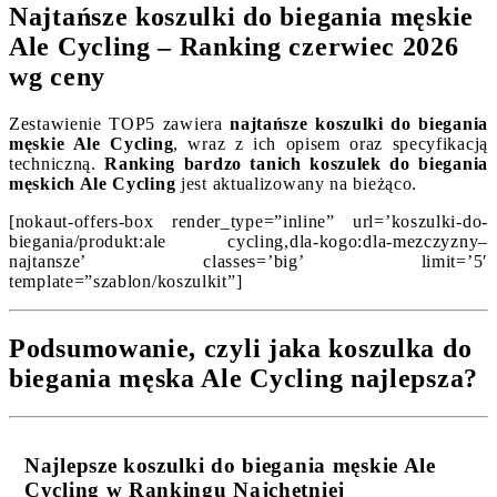
Najtańsze koszulki do biegania męskie
Ale Cycling – Ranking czerwiec 2026
wg ceny
Zestawienie TOP5 zawiera
najtańsze koszulki do biegania
męskie Ale Cycling
, wraz z ich opisem oraz specyfikacją
techniczną.
Ranking bardzo tanich koszulek do biegania
męskich Ale Cycling
jest aktualizowany na bieżąco.
[nokaut-offers-box render_type=”inline” url=’koszulki-do-
biegania/produkt:ale cycling,dla-kogo:dla-mezczyzny–
najtansze’ classes=’big’ limit=’5′
template=”szablon/koszulkit”]
Podsumowanie, czyli jaka koszulka do
biegania męska Ale Cycling najlepsza?
Najlepsze koszulki do biegania męskie Ale
Cycling w Rankingu Najchętniej