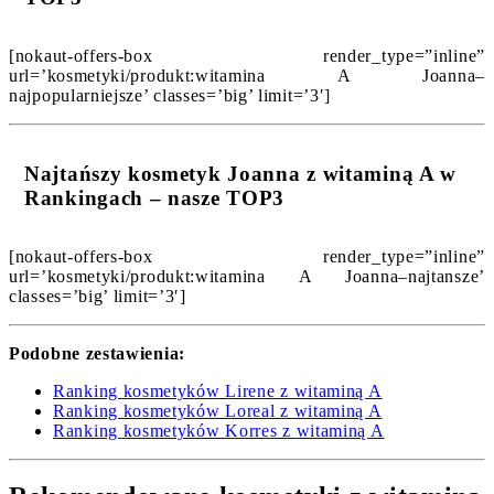
[nokaut-offers-box render_type=”inline”
url=’kosmetyki/produkt:witamina A Joanna–
najpopularniejsze’ classes=’big’ limit=’3′]
Najtańszy kosmetyk Joanna z witaminą A w
Rankingach – nasze TOP3
[nokaut-offers-box render_type=”inline”
url=’kosmetyki/produkt:witamina A Joanna–najtansze’
classes=’big’ limit=’3′]
Podobne zestawienia:
Ranking kosmetyków Lirene z witaminą A
Ranking kosmetyków Loreal z witaminą A
Ranking kosmetyków Korres z witaminą A