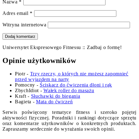
Nazwa
*
Adres email
*
Witryna internetowa
Uniwersytet Ekspresowego Fitnessu :: Zadbaj o formę!
Opinie użytkowników
Piotr
-
Trzy rzeczy, o których nie możesz zapomnieć
przed wyjazdem na narty
Pomocny
-
Ściskacz do ćwiczenia dłoni i rąk
ZbychIdiot
-
Wałek roller do masażu
Kraft
-
Słuchawki do biegania
Bagieta
-
Mata do ćwiczeń
Serwis poświęcony tematyce fitness i szeroko pojętej
aktywności fizycznej. Poradniki i rankingi dotyczące sprzętu
oraz komentarze użytkowników o konkretnych produktach.
Zapraszamy serdecznie do wyrażania swoich opinii.