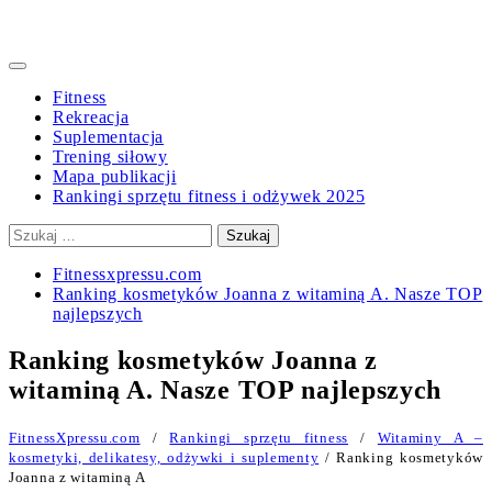
Primary
Menu
Fitness
Rekreacja
Suplementacja
Trening siłowy
Mapa publikacji
Rankingi sprzętu fitness i odżywek 2025
Szukaj:
Fitnessxpressu.com
Ranking kosmetyków Joanna z witaminą A. Nasze TOP
najlepszych
Ranking kosmetyków Joanna z
witaminą A. Nasze TOP najlepszych
FitnessXpressu.com
/
Rankingi sprzętu fitness
/
Witaminy A –
kosmetyki, delikatesy, odżywki i suplementy
/ Ranking kosmetyków
Joanna z witaminą A