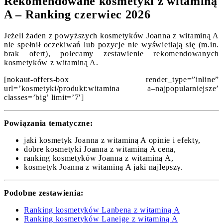
Rekomendowane kosmetyki z witaminą
A – Ranking czerwiec 2026
Jeżeli żaden z powyższych kosmetyków Joanna z witaminą A
nie spełnił oczekiwań lub pozycje nie wyświetlają się (m.in.
brak ofert), polecamy zestawienie rekomendowanych
kosmetyków z witaminą A.
[nokaut-offers-box render_type=”inline”
url=’kosmetyki/produkt:witamina a–najpopularniejsze’
classes=’big’ limit=’7′]
Powiązania tematyczne:
jaki kosmetyk Joanna z witaminą A opinie i efekty,
dobre kosmetyki Joanna z witaminą A cena,
ranking kosmetyków Joanna z witaminą A,
kosmetyk Joanna z witaminą A jaki najlepszy.
Podobne zestawienia:
Ranking kosmetyków Lanbena z witaminą A
Ranking kosmetyków Laneige z witaminą A