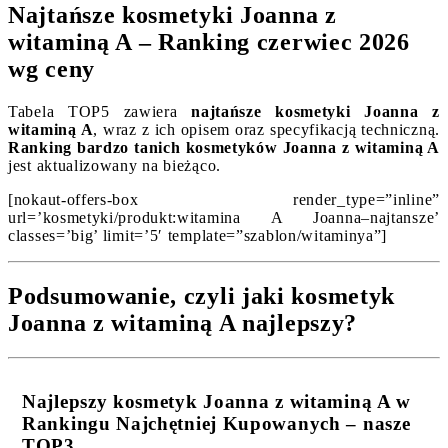
Najtańsze kosmetyki Joanna z
witaminą A – Ranking czerwiec 2026
wg ceny
Tabela TOP5 zawiera
najtańsze kosmetyki Joanna z
witaminą A
, wraz z ich opisem oraz specyfikacją techniczną.
Ranking bardzo tanich kosmetyków Joanna z witaminą A
jest aktualizowany na bieżąco.
[nokaut-offers-box render_type=”inline”
url=’kosmetyki/produkt:witamina A Joanna–najtansze’
classes=’big’ limit=’5′ template=”szablon/witaminya”]
Podsumowanie, czyli jaki kosmetyk
Joanna z witaminą A najlepszy?
Najlepszy kosmetyk Joanna z witaminą A w
Rankingu Najchętniej Kupowanych – nasze
TOP3