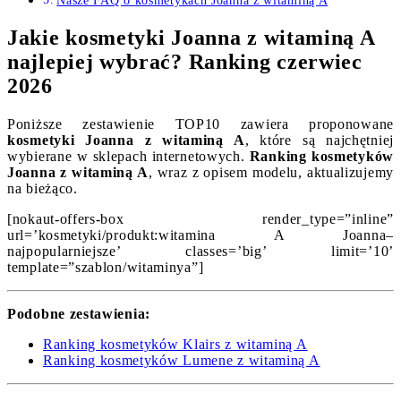
Nasze FAQ o kosmetykach Joanna z witaminą A
Jakie kosmetyki Joanna z witaminą A
najlepiej wybrać? Ranking czerwiec
2026
Poniższe zestawienie TOP10 zawiera proponowane
kosmetyki Joanna z witaminą A
, które są najchętniej
wybierane w sklepach internetowych.
Ranking kosmetyków
Joanna z witaminą A
, wraz z opisem modelu, aktualizujemy
na bieżąco.
[nokaut-offers-box render_type=”inline”
url=’kosmetyki/produkt:witamina A Joanna–
najpopularniejsze’ classes=’big’ limit=’10’
template=”szablon/witaminya”]
Podobne zestawienia:
Ranking kosmetyków Klairs z witaminą A
Ranking kosmetyków Lumene z witaminą A