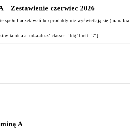
 – Zestawienie czerwiec 2026
e spełnił oczekiwań lub produkty nie wyświetlają się (m.in. 
t:witamina a–od-a-do-z’ classes=’big’ limit=’7′]
aminą A