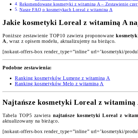
Rekomendowane kosmetyki z witaminą A – Zestawienie cze
Nasze FAQ o kosmetykach Loreal z witaminą A
Jakie kosmetyki Loreal z witaminą A na
Poniższe zestawienie TOP10 zawiera proponowane
kosmetyk
A
, wraz z opisem modelu, aktualizujemy na bieżąco.
[nokaut-offers-box render_type=”inline” url=’kosmetyki/produ
Podobne zestawienia:
Ranking kosmetyków Lumene z witaminą A
Ranking kosmetyków Melo z witaminą A
Najtańsze kosmetyki Loreal z witaminą
Tabela TOP5 zawiera
najtańsze kosmetyki Loreal z wita
aktualizowany na bieżąco.
[nokaut-offers-box render_type=”inline” url=’kosmetyki/produ