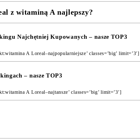
al z witaminą A najlepszy?
nkingu Najchętniej Kupowanych – nasze TOP3
t:witamina A Loreal–najpopularniejsze’ classes=’big’ limit=’3′]
nkingach – nasze TOP3
t:witamina A Loreal–najtansze’ classes=’big’ limit=’3′]