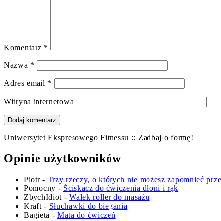
Komentarz
*
Nazwa
*
Adres email
*
Witryna internetowa
Uniwersytet Ekspresowego Fitnessu :: Zadbaj o formę!
Opinie użytkowników
Piotr
-
Trzy rzeczy, o których nie możesz zapomnieć prz
Pomocny
-
Ściskacz do ćwiczenia dłoni i rąk
ZbychIdiot
-
Wałek roller do masażu
Kraft
-
Słuchawki do biegania
Bagieta
-
Mata do ćwiczeń