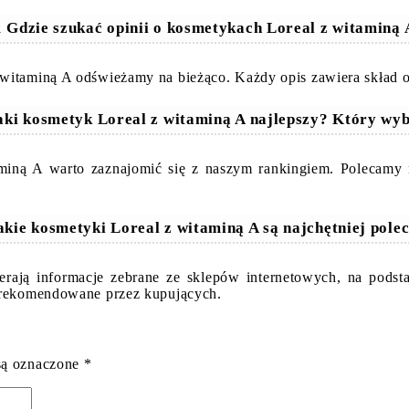
 Gdzie szukać opinii o kosmetykach Loreal z witaminą
 witaminą A odświeżamy na bieżąco. Każdy opis zawiera skład 
aki kosmetyk Loreal z witaminą A najlepszy? Który wy
aminą A warto zaznajomić się z naszym rankingiem. Polecamy
akie kosmetyki Loreal z witaminą A są najchętniej pole
erają informacje zebrane ze sklepów internetowych, na podst
o rekomendowane przez kupujących.
są oznaczone
*