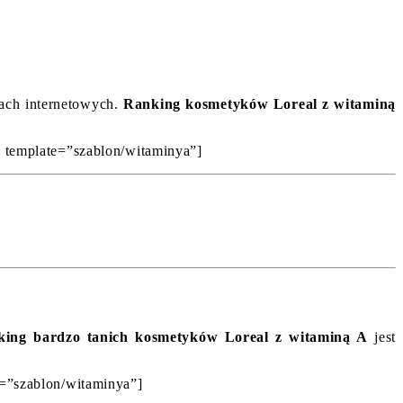
pach internetowych.
Ranking kosmetyków Loreal z witaminą
0’ template=”szablon/witaminya”]
ing bardzo tanich kosmetyków Loreal z witaminą A
jest
e=”szablon/witaminya”]