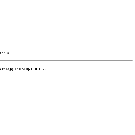
iną A
erają rankingi m.in.: