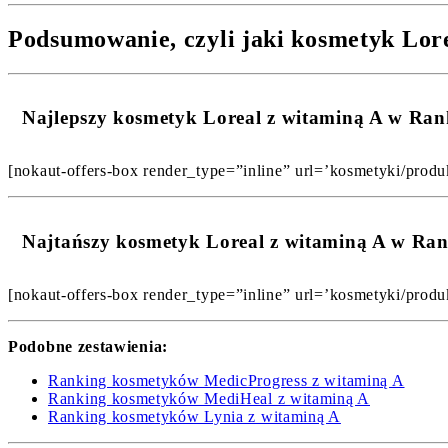
Podsumowanie, czyli jaki kosmetyk Lore
Najlepszy kosmetyk Loreal z witaminą A w Ra
[nokaut-offers-box render_type=”inline” url=’kosmetyki/produk
Najtańszy kosmetyk Loreal z witaminą A w Ra
[nokaut-offers-box render_type=”inline” url=’kosmetyki/produk
Podobne zestawienia:
Ranking kosmetyków MedicProgress z witaminą A
Ranking kosmetyków MediHeal z witaminą A
Ranking kosmetyków Lynia z witaminą A