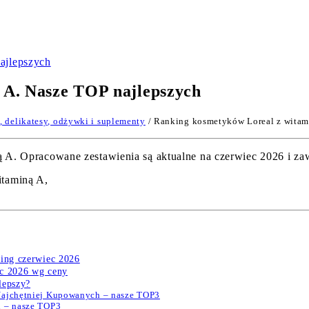
ajlepszych
 A. Nasze TOP najlepszych
 delikatesy, odżywki i suplementy
/ Ranking kosmetyków Loreal z witam
 Opracowane zestawienia są aktualne na czerwiec 2026 i zawi
itaminą A,
king czerwiec 2026
ec 2026 wg ceny
lepszy?
Najchętniej Kupowanych – nasze TOP3
h – nasze TOP3