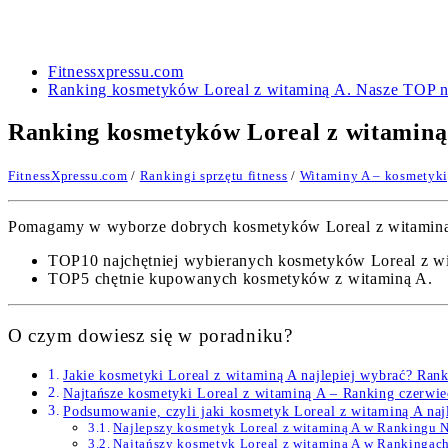
Fitnessxpressu.com
Ranking kosmetyków Loreal z witaminą A. Nasze TOP n
Ranking kosmetyków Loreal z witaminą
FitnessXpressu.com
/
Rankingi sprzętu fitness
/
Witaminy A – kosmetyki,
Pomagamy w wyborze dobrych kosmetyków Loreal z witaminą A.
TOP10 najchętniej wybieranych kosmetyków Loreal z w
TOP5 chętnie kupowanych kosmetyków z witaminą A.
O czym dowiesz się w poradniku?
Jakie kosmetyki Loreal z witaminą A najlepiej wybrać? Ran
Najtańsze kosmetyki Loreal z witaminą A – Ranking czerwi
Podsumowanie, czyli jaki kosmetyk Loreal z witaminą A naj
Najlepszy kosmetyk Loreal z witaminą A w Rankingu 
Najtańszy kosmetyk Loreal z witaminą A w Rankingac