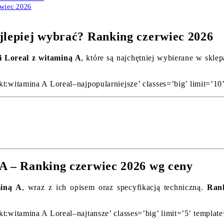
rwiec 2026
jlepiej wybrać? Ranking czerwiec 2026
i Loreal z witaminą A
, które są najchętniej wybierane w skle
kt:witamina A Loreal–najpopularniejsze’ classes=’big’ limit=’1
 A – Ranking czerwiec 2026 wg ceny
miną A
, wraz z ich opisem oraz specyfikacją techniczną.
Rank
kt:witamina A Loreal–najtansze’ classes=’big’ limit=’5′ templat