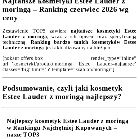
Najtańsze kosmetyki Estee Lauder z
moringą – Ranking czerwiec 2026 wg
ceny
Zestawienie TOP5 zawiera
najtańsze kosmetyki Estee
Lauder z moringą
, wraz z ich opisem oraz specyfikacją
techniczną.
Ranking bardzo tanich kosmetyków Estee
Lauder z moringą
jest aktualizowany na bieżąco.
[nokaut-offers-box render_type=”inline”
url=’kosmetyki/produkt:moringa Estee Lauder–najtansze’
classes=’big’ limit=’5′ template=”szablon/moringi”]
Podsumowanie, czyli jaki kosmetyk
Estee Lauder z moringą najlepszy?
Najlepszy kosmetyk Estee Lauder z moringą
w Rankingu Najchętniej Kupowanych –
nasze TOP3