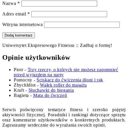
Nazwa
*
Adres email
*
Witryna internetowa
Uniwersytet Ekspresowego Fitnessu :: Zadbaj o formę!
Opinie użytkowników
Piotr
-
Trzy rzeczy, o których nie możesz zapomnieć
przed wyjazdem na narty
Pomocny
-
Ściskacz do ćwiczenia dłoni i rąk
ZbychIdiot
-
Wałek roller do masażu
Kraft
-
Słuchawki do biegania
Bagieta
-
Mata do ćwiczeń
Serwis poświęcony tematyce fitness i szeroko pojętej
aktywności fizycznej. Poradniki i rankingi dotyczące sprzętu
oraz komentarze użytkowników o konkretnych produktach.
Zapraszamy serdecznie do wyrażania swoich opinii.