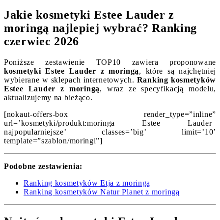
Jakie kosmetyki Estee Lauder z
moringą najlepiej wybrać? Ranking
czerwiec 2026
Poniższe zestawienie TOP10 zawiera proponowane
kosmetyki Estee Lauder z moringą
, które są najchętniej
wybierane w sklepach internetowych.
Ranking kosmetyków
Estee Lauder z moringą
, wraz ze specyfikacją modelu,
aktualizujemy na bieżąco.
[nokaut-offers-box render_type=”inline”
url=’kosmetyki/produkt:moringa Estee Lauder–
najpopularniejsze’ classes=’big’ limit=’10’
template=”szablon/moringi”]
Podobne zestawienia:
Ranking kosmetyków Etja z moringą
Ranking kosmetyków Natur Planet z moringą