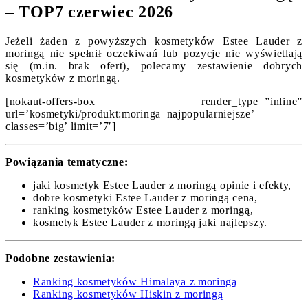
– TOP7 czerwiec 2026
Jeżeli żaden z powyższych kosmetyków Estee Lauder z
moringą nie spełnił oczekiwań lub pozycje nie wyświetlają
się (m.in. brak ofert), polecamy zestawienie dobrych
kosmetyków z moringą.
[nokaut-offers-box render_type=”inline”
url=’kosmetyki/produkt:moringa–najpopularniejsze’
classes=’big’ limit=’7′]
Powiązania tematyczne:
jaki kosmetyk Estee Lauder z moringą opinie i efekty,
dobre kosmetyki Estee Lauder z moringą cena,
ranking kosmetyków Estee Lauder z moringą,
kosmetyk Estee Lauder z moringą jaki najlepszy.
Podobne zestawienia:
Ranking kosmetyków Himalaya z moringą
Ranking kosmetyków Hiskin z moringą