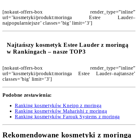
[nokaut-offers-box render_type=”inline”
url=’kosmetyki/produkt:moringa Estee Lauder–
najpopularniejsze’ classes=’big’ limit=’3′]
Najtańszy kosmetyk Estee Lauder z moringą
w Rankingach – nasze TOP3
[nokaut-offers-box render_type=”inline”
url=’kosmetyki/produkt:moringa Estee Lauder–najtansze’
classes=’big’ limit=’3′]
Podobne zestawienia:
Ranking kosmetyków Kneipp z moringą
Ranking kosmetyków Maharishi z moringą
Ranking kosmetyków Farouk Systems z moringą
Rekomendowane kosmetyki z moringą