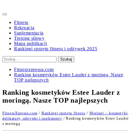
Primary
Menu
Fitness
Rekreacja
Suplementacja
Trening siłowy
Mapa publikacji
Rankingi sprzętu fitness i odżywek 2025
Szukaj:
Fitnessxpressu.com
Ranking kosmetyków Estee Lauder z moringą. Nasze
TOP najlepszych
Ranking kosmetyków Estee Lauder z
moringą. Nasze TOP najlepszych
FitnessXpressu.com
/
Rankingi sprzętu fitness
/
Moringi – kosmetyki,
delikatesy, odżywki i suplementy
/ Ranking kosmetyków Estee Lauder
z moringą