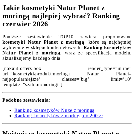
Jakie kosmetyki Natur Planet z
moringą najlepiej wybrać? Ranking
czerwiec 2026
Poniższe zestawienie TOP10 zawiera proponowane
kosmetyki Natur Planet z moringą
, które są najchętniej
wybierane w sklepach internetowych.
Ranking kosmetyków
Natur Planet z moringą
, wraz ze specyfikacją modelu,
aktualizujemy każdego dnia.
[nokaut-offers-box render_type=”inline”
url=’kosmetyki/produkt:moringa Natur Planet–
najpopularniejsze’ classes=’big’ limit=’10’
template=”szablon/moringi”]
Podobne zestawienia:
Ranking kosmetyków Nuxe z moringą
Ranking kosmetyków z moringą do 200 zł
Najtańsze kosmetyki Natur Planet z