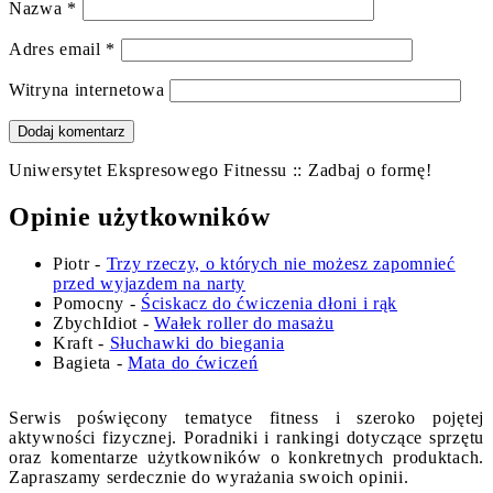
Nazwa
*
Adres email
*
Witryna internetowa
Uniwersytet Ekspresowego Fitnessu :: Zadbaj o formę!
Opinie użytkowników
Piotr
-
Trzy rzeczy, o których nie możesz zapomnieć
przed wyjazdem na narty
Pomocny
-
Ściskacz do ćwiczenia dłoni i rąk
ZbychIdiot
-
Wałek roller do masażu
Kraft
-
Słuchawki do biegania
Bagieta
-
Mata do ćwiczeń
Serwis poświęcony tematyce fitness i szeroko pojętej
aktywności fizycznej. Poradniki i rankingi dotyczące sprzętu
oraz komentarze użytkowników o konkretnych produktach.
Zapraszamy serdecznie do wyrażania swoich opinii.