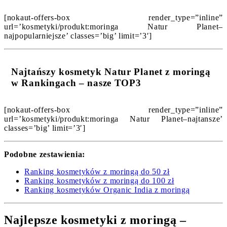
[nokaut-offers-box render_type=”inline”
url=’kosmetyki/produkt:moringa Natur Planet–
najpopularniejsze’ classes=’big’ limit=’3′]
Najtańszy kosmetyk Natur Planet z moringą
w Rankingach – nasze TOP3
[nokaut-offers-box render_type=”inline”
url=’kosmetyki/produkt:moringa Natur Planet–najtansze’
classes=’big’ limit=’3′]
Podobne zestawienia:
Ranking kosmetyków z moringą do 50 zł
Ranking kosmetyków z moringą do 100 zł
Ranking kosmetyków Organic India z moringą
Najlepsze kosmetyki z moringą –