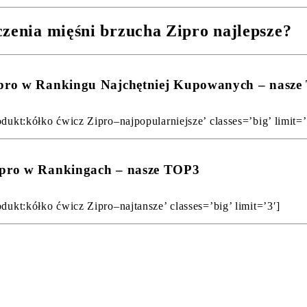
czenia mięśni brzucha Zipro najlepsze?
Zipro w Rankingu Najchętniej Kupowanych – nasz
dukt:kółko ćwicz Zipro–najpopularniejsze’ classes=’big’ limit=’
Zipro w Rankingach – nasze TOP3
dukt:kółko ćwicz Zipro–najtansze’ classes=’big’ limit=’3′]