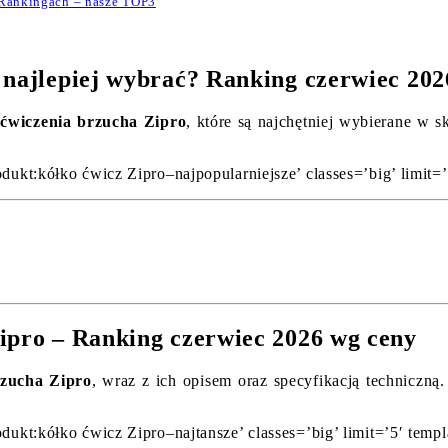
 Rankingach – nasze TOP3
 najlepiej wybrać? Ranking czerwiec 202
 ćwiczenia brzucha Zipro
, które są najchętniej wybierane w 
odukt:kółko ćwicz Zipro–najpopularniejsze’ classes=’big’ limit=
ipro – Ranking czerwiec 2026 wg ceny
rzucha Zipro
, wraz z ich opisem oraz specyfikacją techniczną
odukt:kółko ćwicz Zipro–najtansze’ classes=’big’ limit=’5′ temp