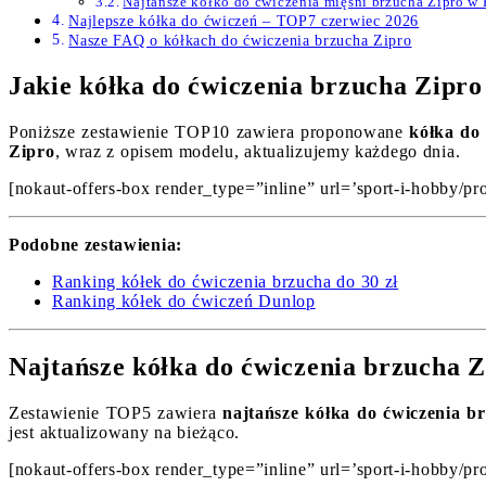
Najtańsze kółko do ćwiczenia mięśni brzucha Zipro w
Najlepsze kółka do ćwiczeń – TOP7 czerwiec 2026
Nasze FAQ o kółkach do ćwiczenia brzucha Zipro
Jakie kółka do ćwiczenia brzucha Zipro
Poniższe zestawienie TOP10 zawiera proponowane
kółka do
Zipro
, wraz z opisem modelu, aktualizujemy każdego dnia.
[nokaut-offers-box render_type=”inline” url=’sport-i-hobby/pr
Podobne zestawienia:
Ranking kółek do ćwiczenia brzucha do 30 zł
Ranking kółek do ćwiczeń Dunlop
Najtańsze kółka do ćwiczenia brzucha Z
Zestawienie TOP5 zawiera
najtańsze kółka do ćwiczenia b
jest aktualizowany na bieżąco.
[nokaut-offers-box render_type=”inline” url=’sport-i-hobby/pr