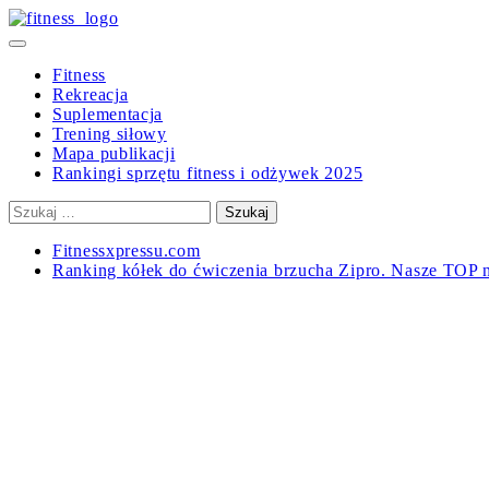
Skip
to
Primary
content
Menu
Fitness
Rekreacja
Suplementacja
Trening siłowy
Mapa publikacji
Rankingi sprzętu fitness i odżywek 2025
Szukaj:
Fitnessxpressu.com
Ranking kółek do ćwiczenia brzucha Zipro. Nasze TOP 