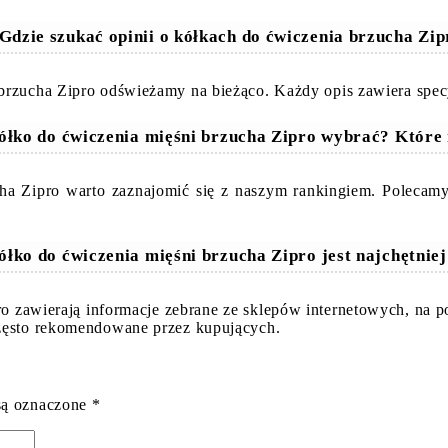
Gdzie szukać opinii o kółkach do ćwiczenia brzucha Zi
brzucha Zipro odświeżamy na bieżąco. Każdy opis zawiera specy
kółko do ćwiczenia mięśni brzucha Zipro wybrać? Które 
cha Zipro warto zaznajomić się z naszym rankingiem. Polecam
ółko do ćwiczenia mięśni brzucha Zipro jest najchętnie
ro zawierają informacje zebrane ze sklepów internetowych, na 
często rekomendowane przez kupujących.
są oznaczone
*