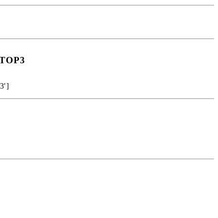
e TOP3
3′]