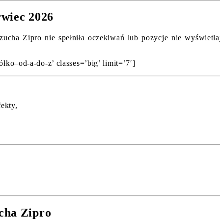
rwiec 2026
ucha Zipro nie spełniła oczekiwań lub pozycje nie wyświetlaj
ółko–od-a-do-z’ classes=’big’ limit=’7′]
fekty,
.
cha Zipro