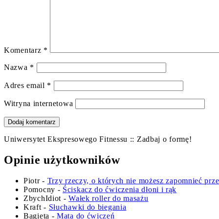
Komentarz
*
Nazwa
*
Adres email
*
Witryna internetowa
Uniwersytet Ekspresowego Fitnessu :: Zadbaj o formę!
Opinie użytkowników
Piotr
-
Trzy rzeczy, o których nie możesz zapomnieć prz
Pomocny
-
Ściskacz do ćwiczenia dłoni i rąk
ZbychIdiot
-
Wałek roller do masażu
Kraft
-
Słuchawki do biegania
Bagieta
-
Mata do ćwiczeń