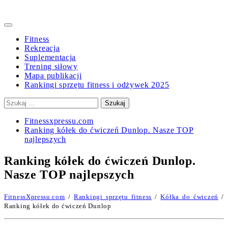
Primary
Menu
Fitness
Rekreacja
Suplementacja
Trening siłowy
Mapa publikacji
Rankingi sprzętu fitness i odżywek 2025
Szukaj:
Fitnessxpressu.com
Ranking kółek do ćwiczeń Dunlop. Nasze TOP
najlepszych
Ranking kółek do ćwiczeń Dunlop.
Nasze TOP najlepszych
FitnessXpressu.com
/
Rankingi sprzętu fitness
/
Kółka do ćwiczeń
/
Ranking kółek do ćwiczeń Dunlop