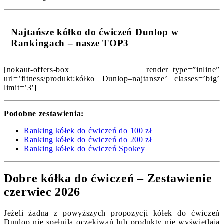
Najtańsze kółko do ćwiczeń Dunlop w
Rankingach – nasze TOP3
[nokaut-offers-box render_type=”inline”
url=’fitness/produkt:kółko Dunlop–najtansze’ classes=’big’
limit=’3′]
Podobne zestawienia:
Ranking kółek do ćwiczeń do 100 zł
Ranking kółek do ćwiczeń do 200 zł
Ranking kółek do ćwiczeń Spokey
Dobre kółka do ćwiczeń – Zestawienie
czerwiec 2026
Jeżeli żadna z powyższych propozycji kółek do ćwiczeń
Dunlop nie spełniła oczekiwań lub produkty nie wyświetlają