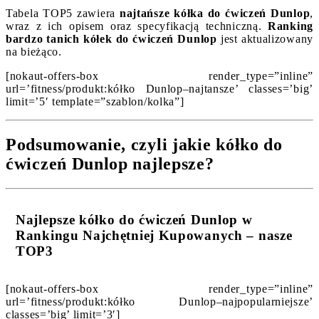
Tabela TOP5 zawiera
najtańsze kółka do ćwiczeń Dunlop
,
wraz z ich opisem oraz specyfikacją techniczną.
Ranking
bardzo tanich kółek do ćwiczeń Dunlop
jest aktualizowany
na bieżąco.
[nokaut-offers-box render_type=”inline”
url=’fitness/produkt:kółko Dunlop–najtansze’ classes=’big’
limit=’5′ template=”szablon/kolka”]
Podsumowanie, czyli jakie kółko do
ćwiczeń Dunlop najlepsze?
Najlepsze kółko do ćwiczeń Dunlop w
Rankingu Najchętniej Kupowanych – nasze
TOP3
[nokaut-offers-box render_type=”inline”
url=’fitness/produkt:kółko Dunlop–najpopularniejsze’
classes=’big’ limit=’3′]