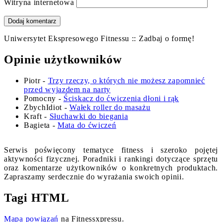
Witryna internetowa
Uniwersytet Ekspresowego Fitnessu :: Zadbaj o formę!
Opinie użytkowników
Piotr
-
Trzy rzeczy, o których nie możesz zapomnieć
przed wyjazdem na narty
Pomocny
-
Ściskacz do ćwiczenia dłoni i rąk
ZbychIdiot
-
Wałek roller do masażu
Kraft
-
Słuchawki do biegania
Bagieta
-
Mata do ćwiczeń
Serwis poświęcony tematyce fitness i szeroko pojętej
aktywności fizycznej. Poradniki i rankingi dotyczące sprzętu
oraz komentarze użytkowników o konkretnych produktach.
Zapraszamy serdecznie do wyrażania swoich opinii.
Tagi HTML
Mapa powiązań
na Fitnessxpressu.