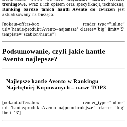
treningowe
, wraz z ich opisem oraz specyfikacją techniczną.
Ranking bardzo tanich hantli Avento do ćwiczeń
jest
aktualizowany na bieżąco.
[nokaut-offers-box render_type=”inline”
url=’hantle/produkt:Avento–najtansze’ classes=’big’ limit=’5′
template=”szablon/hantle”]
Podsumowanie, czyli jakie hantle
Avento najlepsze?
Najlepsze hantle Avento w Rankingu
Najchętniej Kupowanych – nasze TOP3
[nokaut-offers-box render_type=”inline”
url=’hantle/produkt:Avento–najpopularniejsze’ classes=’big’
limit=’3′]