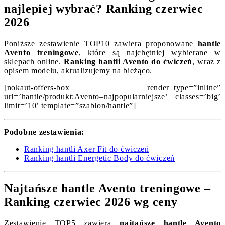
najlepiej wybrać? Ranking czerwiec
2026
Poniższe zestawienie TOP10 zawiera proponowane
hantle
Avento treningowe
, które są najchętniej wybierane w
sklepach online.
Ranking hantli Avento do ćwiczeń
, wraz z
opisem modelu, aktualizujemy na bieżąco.
[nokaut-offers-box render_type=”inline”
url=’hantle/produkt:Avento–najpopularniejsze’ classes=’big’
limit=’10’ template=”szablon/hantle”]
Podobne zestawienia:
Ranking hantli Axer Fit do ćwiczeń
Ranking hantli Energetic Body do ćwiczeń
Najtańsze hantle Avento treningowe –
Ranking czerwiec 2026 wg ceny
Zestawienie TOP5 zawiera
najtańsze hantle Avento