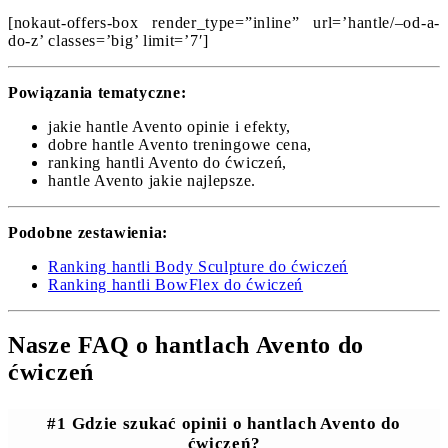
[nokaut-offers-box render_type=”inline” url=’hantle/–od-a-
do-z’ classes=’big’ limit=’7′]
Powiązania tematyczne:
jakie hantle Avento opinie i efekty,
dobre hantle Avento treningowe cena,
ranking hantli Avento do ćwiczeń,
hantle Avento jakie najlepsze.
Podobne zestawienia:
Ranking hantli Body Sculpture do ćwiczeń
Ranking hantli BowFlex do ćwiczeń
Nasze FAQ o hantlach Avento do
ćwiczeń
#1 Gdzie szukać opinii o hantlach Avento do
ćwiczeń?