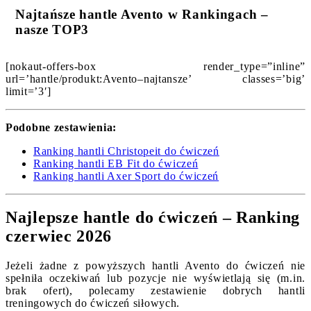
Najtańsze hantle Avento w Rankingach –
nasze TOP3
[nokaut-offers-box render_type=”inline”
url=’hantle/produkt:Avento–najtansze’ classes=’big’
limit=’3′]
Podobne zestawienia:
Ranking hantli Christopeit do ćwiczeń
Ranking hantli EB Fit do ćwiczeń
Ranking hantli Axer Sport do ćwiczeń
Najlepsze hantle do ćwiczeń – Ranking
czerwiec 2026
Jeżeli żadne z powyższych hantli Avento do ćwiczeń nie
spełniła oczekiwań lub pozycje nie wyświetlają się (m.in.
brak ofert), polecamy zestawienie dobrych hantli
treningowych do ćwiczeń siłowych.