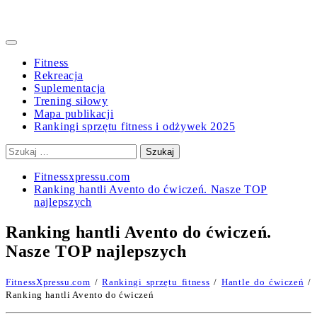
Primary
Menu
Fitness
Rekreacja
Suplementacja
Trening siłowy
Mapa publikacji
Rankingi sprzętu fitness i odżywek 2025
Szukaj:
Fitnessxpressu.com
Ranking hantli Avento do ćwiczeń. Nasze TOP
najlepszych
Ranking hantli Avento do ćwiczeń.
Nasze TOP najlepszych
FitnessXpressu.com
/
Rankingi sprzętu fitness
/
Hantle do ćwiczeń
/
Ranking hantli Avento do ćwiczeń