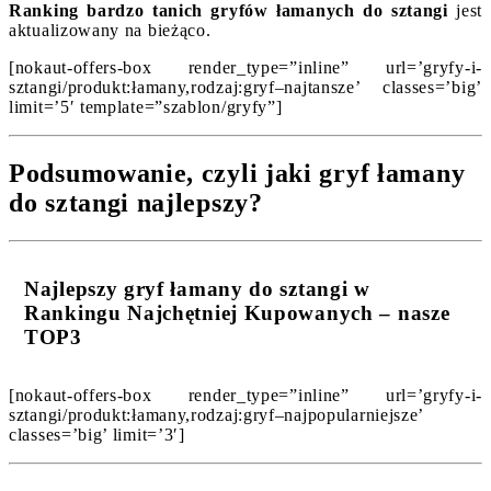
Ranking bardzo tanich gryfów łamanych do sztangi
jest
aktualizowany na bieżąco.
[nokaut-offers-box render_type=”inline” url=’gryfy-i-
sztangi/produkt:łamany,rodzaj:gryf–najtansze’ classes=’big’
limit=’5′ template=”szablon/gryfy”]
Podsumowanie, czyli jaki gryf łamany
do sztangi najlepszy?
Najlepszy gryf łamany do sztangi w
Rankingu Najchętniej Kupowanych – nasze
TOP3
[nokaut-offers-box render_type=”inline” url=’gryfy-i-
sztangi/produkt:łamany,rodzaj:gryf–najpopularniejsze’
classes=’big’ limit=’3′]