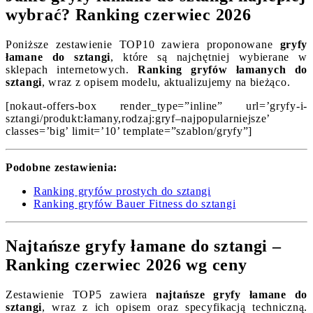
wybrać? Ranking czerwiec 2026
Poniższe zestawienie TOP10 zawiera proponowane
gryfy
łamane do sztangi
, które są najchętniej wybierane w
sklepach internetowych.
Ranking gryfów łamanych do
sztangi
, wraz z opisem modelu, aktualizujemy na bieżąco.
[nokaut-offers-box render_type=”inline” url=’gryfy-i-
sztangi/produkt:łamany,rodzaj:gryf–najpopularniejsze’
classes=’big’ limit=’10’ template=”szablon/gryfy”]
Podobne zestawienia:
Ranking gryfów prostych do sztangi
Ranking gryfów Bauer Fitness do sztangi
Najtańsze gryfy łamane do sztangi –
Ranking czerwiec 2026 wg ceny
Zestawienie TOP5 zawiera
najtańsze gryfy łamane do
sztangi
, wraz z ich opisem oraz specyfikacją techniczną.