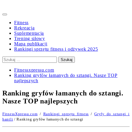
Primary
Menu
Fitness
Rekreacja
Suplementacja
Trening siłowy
Mapa publikacji
Rankingi sprzętu fitness i odżywek 2025
Szukaj:
Fitnessxpressu.com
Ranking gryfów łamanych do sztangi. Nasze TOP
najlepszych
Ranking gryfów łamanych do sztangi.
Nasze TOP najlepszych
FitnessXpressu.com
/
Rankingi sprzętu fitness
/
Gryfy do sztangi i
hantli
/ Ranking gryfów łamanych do sztangi