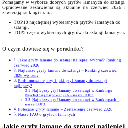
Pomagamy w wyborze dobrych gryfów łamanych do sztangi.
Opracowane zestawienia są aktualne na czerwiec 2026 i
zawierają rankingi m.in.:
TOP10 najchętniej wybieranych gryfów łamanych do
sztangi,
TOP5 często wybieranych gryfów do sztangi łamanych.
O czym dowiesz się w poradniku?
Jakie gryfy łamane do sztangi najlepiej wybrać? Ranking
czerwiec 2026
Najtańsze gryfy łamane do sztangi – Ranking czerwiec
2026 wg ceny
Podsumowanie, czyli jaki gryf łamany do sztangi
najlepszy?
Najlepszy gryf łamany do sztangi w Rankingu
Najchętniej Kupowanych – nasze TOP3
Najtańszy gryf łamany do sztangi w Rankingach –
nasze TOP3
Polecane gryfy łamane – Zestawienie czerwiec 2026
Nasze FAQ o gryfach łamanych
Jakie gryfy łamane do sztangi najlepiej