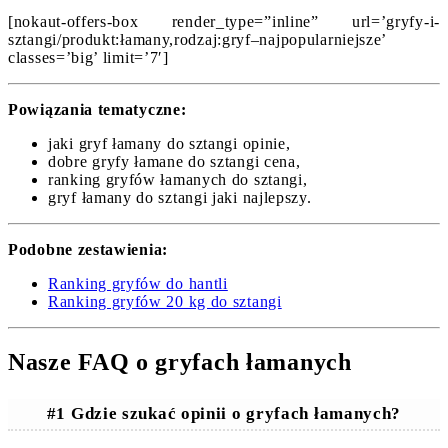
[nokaut-offers-box render_type=”inline” url=’gryfy-i-
sztangi/produkt:łamany,rodzaj:gryf–najpopularniejsze’
classes=’big’ limit=’7′]
Powiązania tematyczne:
jaki gryf łamany do sztangi opinie,
dobre gryfy łamane do sztangi cena,
ranking gryfów łamanych do sztangi,
gryf łamany do sztangi jaki najlepszy.
Podobne zestawienia:
Ranking gryfów do hantli
Ranking gryfów 20 kg do sztangi
Nasze FAQ o gryfach łamanych
#1 Gdzie szukać opinii o gryfach łamanych?