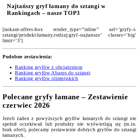
Najtańszy gryf łamany do sztangi w
Rankingach – nasze TOP3
[nokaut-offers-box render_type=”inline” url=’gryfy-i-
sztangi/produkt:łamany,rodzaj:gryf–najtansze’ classes=’big’
limit=’3′]
Podobne zestawienia:
Ranking gryfów z obciążeniem
Ranking gryfów Abarqs do sztangi
Ranking gryfów olimpijskich
Polecane gryfy łamane – Zestawienie
czerwiec 2026
Jeżeli żaden z powyższych gryfów łamanych do sztangi nie
spełnił oczekiwań lub produkty nie wyświetlają się (m.in.
brak ofert), polecamy zestawienie dobrych gryfów do sztangi
łamanych.