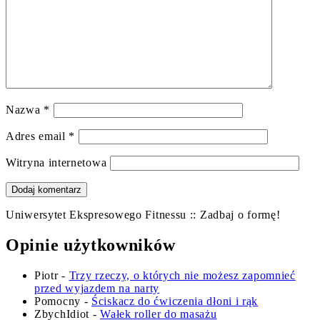
Nazwa
*
Adres email
*
Witryna internetowa
Uniwersytet Ekspresowego Fitnessu :: Zadbaj o formę!
Opinie użytkowników
Piotr
-
Trzy rzeczy, o których nie możesz zapomnieć
przed wyjazdem na narty
Pomocny
-
Ściskacz do ćwiczenia dłoni i rąk
ZbychIdiot
-
Wałek roller do masażu