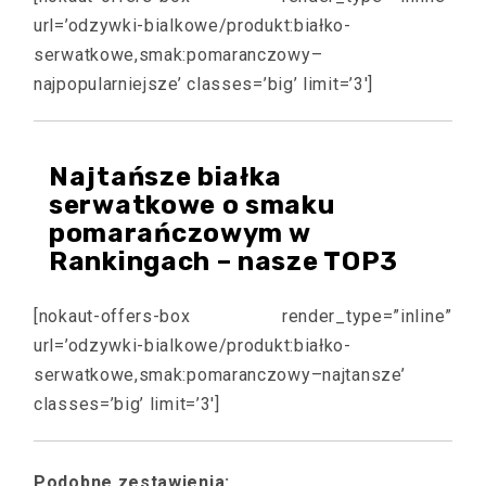
url=’odzywki-bialkowe/produkt:białko-
serwatkowe,smak:pomaranczowy–
najpopularniejsze’ classes=’big’ limit=’3′]
Najtańsze białka
serwatkowe o smaku
pomarańczowym w
Rankingach – nasze TOP3
[nokaut-offers-box render_type=”inline”
url=’odzywki-bialkowe/produkt:białko-
serwatkowe,smak:pomaranczowy–najtansze’
classes=’big’ limit=’3′]
Podobne zestawienia: