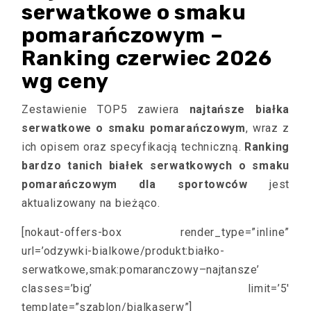
serwatkowe o smaku
pomarańczowym –
Ranking czerwiec 2026
wg ceny
Zestawienie TOP5 zawiera
najtańsze białka
serwatkowe o smaku pomarańczowym
, wraz z
ich opisem oraz specyfikacją techniczną.
Ranking
bardzo tanich białek serwatkowych o smaku
pomarańczowym dla sportowców
jest
aktualizowany na bieżąco.
[nokaut-offers-box render_type=”inline”
url=’odzywki-bialkowe/produkt:białko-
serwatkowe,smak:pomaranczowy–najtansze’
classes=’big’ limit=’5′
template=”szablon/bialkaserw”]