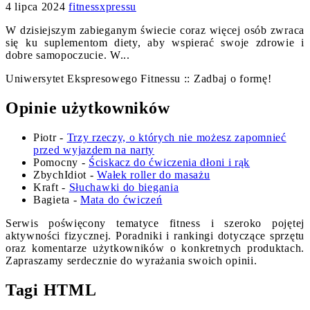
4 lipca 2024
fitnessxpressu
W dzisiejszym zabieganym świecie coraz więcej osób zwraca
się ku suplementom diety, aby wspierać swoje zdrowie i
dobre samopoczucie. W...
Uniwersytet Ekspresowego Fitnessu :: Zadbaj o formę!
Opinie użytkowników
Piotr
-
Trzy rzeczy, o których nie możesz zapomnieć
przed wyjazdem na narty
Pomocny
-
Ściskacz do ćwiczenia dłoni i rąk
ZbychIdiot
-
Wałek roller do masażu
Kraft
-
Słuchawki do biegania
Bagieta
-
Mata do ćwiczeń
Serwis poświęcony tematyce fitness i szeroko pojętej
aktywności fizycznej. Poradniki i rankingi dotyczące sprzętu
oraz komentarze użytkowników o konkretnych produktach.
Zapraszamy serdecznie do wyrażania swoich opinii.
Tagi HTML