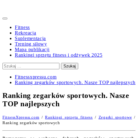
Primary
Menu
Fitness
Rekreacja
Suplementacja
Trening siłowy
Mapa publikacji
Rankingi sprzętu fitness i odżywek 2025
Szukaj:
Fitnessxpressu.com
Ranking zegarków sportowych. Nasze TOP najlepszych
Ranking zegarków sportowych. Nasze
TOP najlepszych
FitnessXpressu.com
/
Rankingi sprzętu fitness
/
Zegarki sportowe
/
Ranking zegarków sportowych