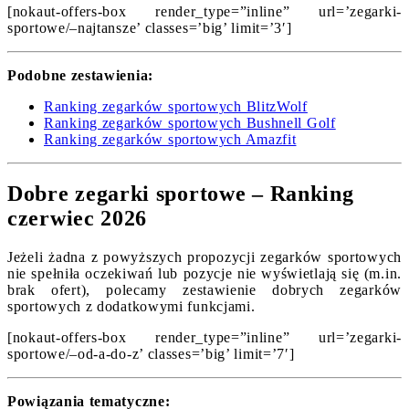
[nokaut-offers-box render_type=”inline” url=’zegarki-
sportowe/–najtansze’ classes=’big’ limit=’3′]
Podobne zestawienia:
Ranking zegarków sportowych BlitzWolf
Ranking zegarków sportowych Bushnell Golf
Ranking zegarków sportowych Amazfit
Dobre zegarki sportowe – Ranking
czerwiec 2026
Jeżeli żadna z powyższych propozycji zegarków sportowych
nie spełniła oczekiwań lub pozycje nie wyświetlają się (m.in.
brak ofert), polecamy zestawienie dobrych zegarków
sportowych z dodatkowymi funkcjami.
[nokaut-offers-box render_type=”inline” url=’zegarki-
sportowe/–od-a-do-z’ classes=’big’ limit=’7′]
Powiązania tematyczne: