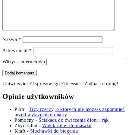
Nazwa
*
Adres email
*
Witryna internetowa
Uniwersytet Ekspresowego Fitnessu :: Zadbaj o formę!
Opinie użytkowników
Piotr
-
Trzy rzeczy, o których nie możesz zapomnieć
przed wyjazdem na narty
Pomocny
-
Ściskacz do ćwiczenia dłoni i rąk
ZbychIdiot
-
Wałek roller do masażu
Kraft
-
Słuchawki do biegania