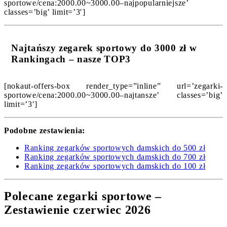
sportowe/cena:2000.00~3000.00–najpopularniejsze’
classes=’big’ limit=’3′]
Najtańszy zegarek sportowy do 3000 zł w
Rankingach – nasze TOP3
[nokaut-offers-box render_type=”inline” url=’zegarki-
sportowe/cena:2000.00~3000.00–najtansze’ classes=’big’
limit=’3′]
Podobne zestawienia:
Ranking zegarków sportowych damskich do 500 zł
Ranking zegarków sportowych damskich do 700 zł
Ranking zegarków sportowych damskich do 100 zł
Polecane zegarki sportowe –
Zestawienie czerwiec 2026