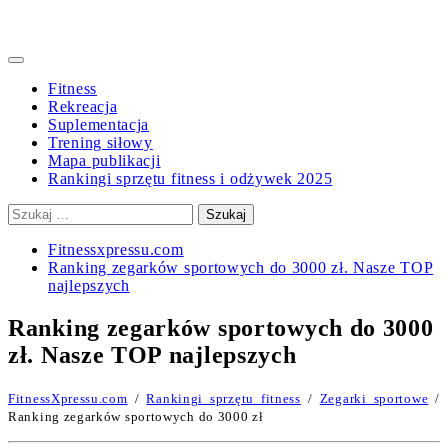
Primary
Menu
Fitness
Rekreacja
Suplementacja
Trening siłowy
Mapa publikacji
Rankingi sprzętu fitness i odżywek 2025
Szukaj:
Fitnessxpressu.com
Ranking zegarków sportowych do 3000 zł. Nasze TOP
najlepszych
Ranking zegarków sportowych do 3000
zł. Nasze TOP najlepszych
FitnessXpressu.com
/
Rankingi sprzętu fitness
/
Zegarki sportowe
/
Ranking zegarków sportowych do 3000 zł